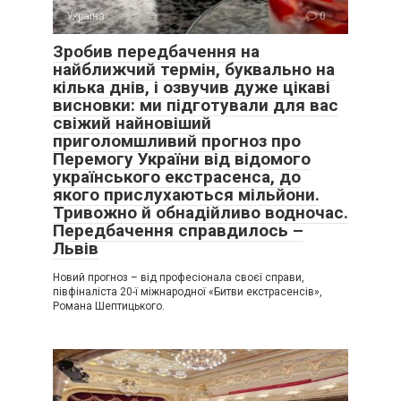
Україна
0
Зробив передбачення на
найближчий термін, буквально на
кілька днів, і озвучив дуже цікаві
висновки: ми підготували для вас
свіжий найновіший
приголомшливий прогноз про
Перемогу України від відомого
українського екстрасенса, до
якого прислухаються мільйони.
Тривожно й обнадійливо водночас.
Передбачення справдилось –
Львів
Новий прогноз – від професіонала своєї справи,
півфіналіста 20-ї міжнародної «Битви екстрасенсів»,
Романа Шептицького.