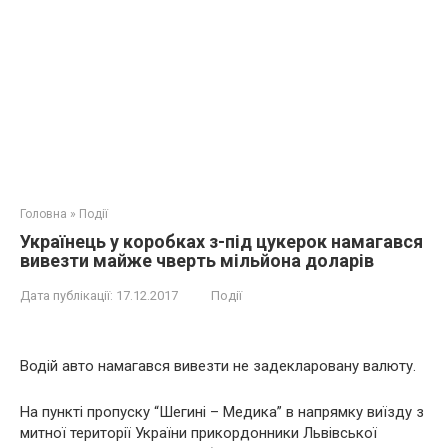
Головна
»
Події
Українець у коробках з-під цукерок намагався
вивезти майже чверть мільйона доларів
Дата публікації:
17.12.2017
Події
Водій авто намагався вивезти не задекларовану валюту.
На пункті пропуску “Шегині – Медика” в напрямку виїзду з
митної території України прикордонники Львівської