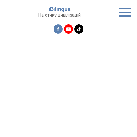
Перейти
iBilingua
до
На стику цивілізацій
вмісту