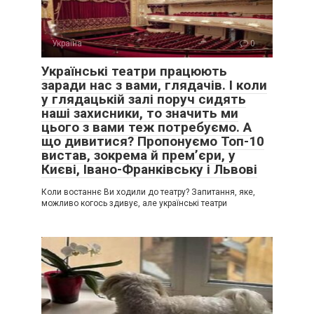
Україна
0
Українські театри працюють
заради нас з вами, глядачів. І коли
у глядацькій залі поруч сидять
наші захисники, то значить ми
цього з вами теж потребуємо. А
що дивитися? Пропонуємо Топ-10
вистав, зокрема й прем’єри, у
Києві, Івано-Франківську і Львові
Коли востаннє Ви ходили до театру? Запитання, яке,
можливо когось здивує, але українські театри