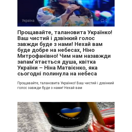
Україна
0
Прощавайте, талановита Українко!
Ваш чистий і дзвінкий голос
завжди буде з нами! Нехай вам
буде добре на небесах, Ніно
Митрофанівно! Чим нам назавжди
запам’ятається душа, квітка
України – Ніна Матвієнко, яка
сьогодні полинула на небеса
Прощавайте, талановита Українко! Ваш чистий і дзвінкий
голос завжди буде з нами! Нехай вам