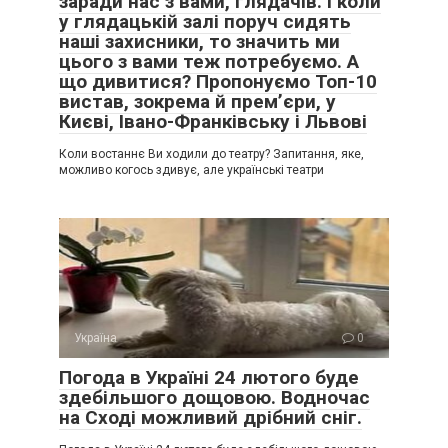
заради нас з вами, глядачів. І коли
у глядацькій залі поруч сидять
наші захисники, то значить ми
цього з вами теж потребуємо. А
що дивитися? Пропонуємо Топ-10
вистав, зокрема й прем’єри, у
Києві, Івано-Франківську і Львові
Коли востаннє Ви ходили до театру? Запитання, яке,
можливо когось здивує, але українські театри
Україна
0
Погода в Україні 24 лютого буде
здебільшого дощовою. Водночас
на Сході можливий дрібний сніг.