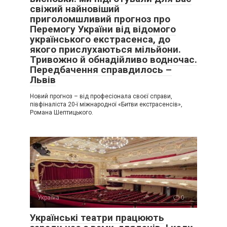
свіжий найновіший
приголомшливий прогноз про
Перемогу України від відомого
українського екстрасенса, до
якого прислухаються мільйони.
Тривожно й обнадійливо водночас.
Передбачення справдилось –
Львів
Новий прогноз – від професіонала своєї справи,
півфіналіста 20-ї міжнародної «Битви екстрасенсів»,
Романа Шептицького.
Україна
0
Українські театри працюють