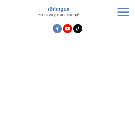
Перейти
iBilingua
до
На стику цивілізацій
вмісту