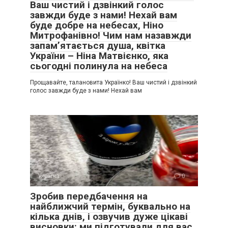
Ваш чистий і дзвінкий голос
завжди буде з нами! Нехай вам
буде добре на небесах, Ніно
Митрофанівно! Чим нам назавжди
запам’ятається душа, квітка
України – Ніна Матвієнко, яка
сьогодні полинула на небеса
Прощавайте, талановита Українко! Ваш чистий і дзвінкий
голос завжди буде з нами! Нехай вам
Україна
0
Зробив передбачення на
найближчий термін, буквально на
кілька днів, і озвучив дуже цікаві
висновки: ми підготували для вас