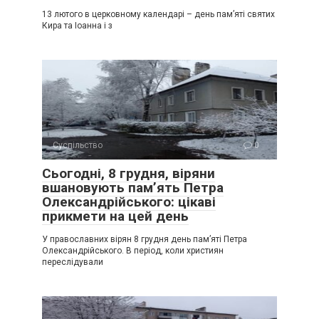
13 лютого в церковному календарі – день пам’яті святих
Кира та Іоанна і з
Суспільство
0
Сьогодні, 8 грудня, віряни
вшановують пам’ять Петра
Олександрійського: цікаві
прикмети на цей день
У православних вірян 8 грудня день пам’яті Петра
Олександрійського. В період, коли християн
переслідували