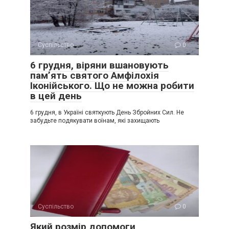
Суспільство
0
6 грудня, віряни вшановують
пам’ять святого Амфілохія
Іконійського. Що не можна робити
в цей день
6 грудня, в Україні святкують День Збройних Сил. Не
забудьте подякувати воїнам, які захищають
Суспільство
0
Який розмір допомоги