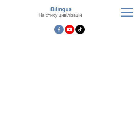
Перейти
iBilingua
до
На стику цивілізацій
вмісту