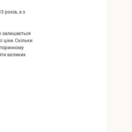
 років, а з
е залишається
і ціни. Скільки
 вторинному
яти великих