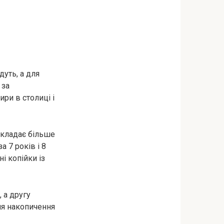
дуть, а для
 за
ри в столиці і
складає більше
 7 років і 8
ні копійки із
 а другу
для накопичення