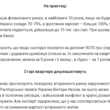
На практиці
вців фінансового ринку, в найближчі 10 років, якщо не буд
 Україні складе 70-75%, а зростання зарплат – більше 100%,
рплата подвоїться, дійшовши до 15 тис. грн./міс. При цьо
в банку.
зують, що якщо сьогодні покласти на депозит 9370 грн. (се
ічних і додавати щомісяця стільки ж, то накопичити на кварт
рожчання, можна за 5 років і 3 місяці , в Одесі – за 7 років 
Старі квартири дешевшатимуть
ному прогнозують поведінку вторинного ринку нерухомості
Ріелторської палати України Віктора Несіна, на нього може
а й політична ситуація, і військовий конфлікт в країні, розв
увати. Але експерт підкреслює, що у нас спостерігається т
ті на зниження вартості вторинного житла.