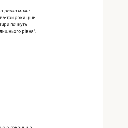
 вторинка може
ва-три роки ціни
ртири почнуть
лишнього рівня”.
е в гривні, а в