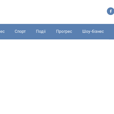
нес
Спорт
Події
Прогрес
Шоу-бізнес