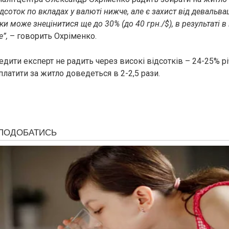
дсоток по вкладах у валюті нижче, але є захист від девальваці
ки може знецінитися ще до 30% (до 40 грн./$), в результаті 
”,
– говорить Охріменко.
редити експерт не радить через високі відсотків – 24-25% рі
платити за житло доведеться в 2-2,5 рази.