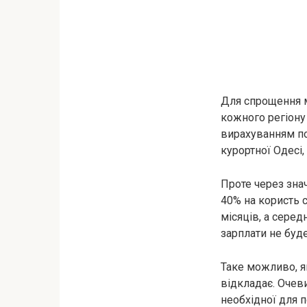
Для спрощення ми
кожного регіону
вирахуванням под
курортної Одесі,
Проте через зна
40% на користь с
місяців, а серед
зарплати не буде
Таке можливо, як
відкладає. Очеви
необхідної для п