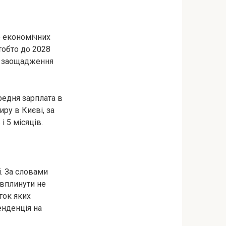
е економічних
 тобто до 2028
му заощадження
редня зарплата в
иру в Києві, за
і 5 місяців.
. За словами
 вплинути не
иток яких
енденція на