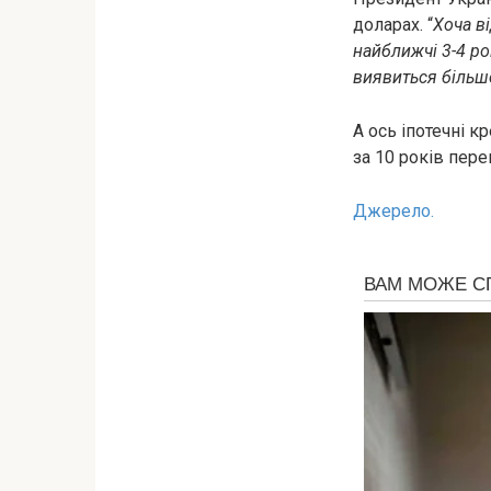
доларах. “
Хоча ві
найближчі 3-4 ро
виявиться більше
А ось іпотечні к
за 10 років пере
Джерело.