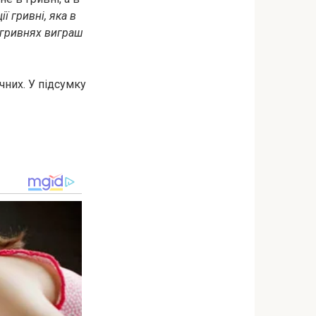
ї гривні, яка в
в гривнях виграш
чних. У підсумку