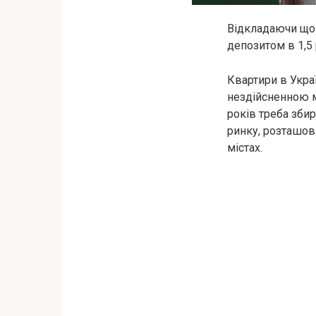
Відкладаючи щом
депозитом в 1,5
Квартири в Укра
нездійсненною мр
років треба зби
ринку, розташов
містах.