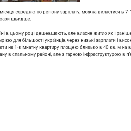
ісяця середню по регіону зарплату, можна вкластися в 7-13
 рази швидше.
їні в цьому році дешевшають, але власне житло як і раніш
ією для більшості українців через низькі зарплати і висок
рати на 1-кімнатну квартиру площею близько в 40 кв. м на
ану в спальному районі, але з гарною інфраструктурою в п’