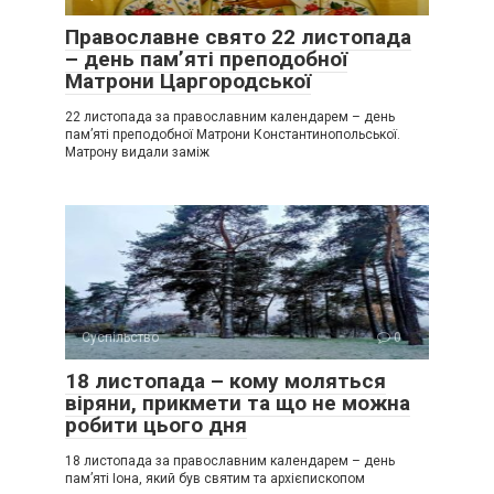
Православне свято 22 листопада
– день пам’яті преподобної
Матрони Царгородської
22 листопада за православним календарем – день
пам’яті преподобної Матрони Константинопольської.
Матрону видали заміж
Суспільство
0
18 листопада – кому моляться
віряни, прикмети та що не можна
робити цього дня
18 листопада за православним календарем – день
пам’яті Іона, який був святим та архієпископом