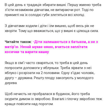
В цей день є традиція збирати вишні. Першу жменю треба
з’їсти незаміжнім дівчатам, не витираючи рот. Тоді по
прикметі на їх солодкі губи злетяться всі хлопці.
З дівчатами ходили і діти і їли вишню, щоб весь рік не
хворіти. Тому що вважається, що у вишні є цілюща сила.
Читайте також:
-Діти залишаються з батьком, а не з
матір’ю. Нехай шукає няню, вчиться заплітати
косички та варити кашку
Якщо в сім’ї часто сваряться, то треба в цей день
попросити допомоги у яблуньки. Треба зірвати з неї
яблуко і розрізати на 2 половини. Одну з’їдає чоловік,
другу – дружина. Решту плоду закопують у молодого
дерева.
Щоб нечисть не пробралася в будинок, його треба
окурити димом із звіробою. Взагалі і гілочку звіробою теж
краще повісити над порогом.