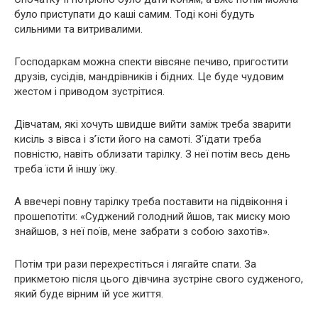
було приступати до каші самим. Тоді коні будуть
сильними та витривалими.
Господаркам можна спекти вівсяне печиво, пригостити
друзів, сусідів, мандрівників і бідних. Це буде чудовим
жестом і приводом зустрітися.
Дівчатам, які хочуть швидше вийти заміж треба зварити
кисіль з вівса і з’їсти його на самоті. З’їдати треба
повністю, навіть облизати тарілку. З неї потім весь день
треба їсти й іншу їжу.
А ввечері повну тарілку треба поставити на підвіконня і
прошепотіти: «Суджений голодний йшов, так миску мою
знайшов, з неї поїв, мене забрати з собою захотів».
Потім три рази перехрестіться і лягайте спати. За
прикметою після цього дівчина зустріне свого судженого,
який буде вірним їй усе життя.