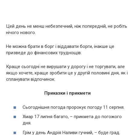
Цей день не менш небезпечний, ніж попередній, не робіть
нічого нового.
Не можна брати в борг і віддавати борги, інакше це
призведе до фінансових труднощів.
Краще сьогодні не вирушати у дорогу і не торгувати, але
якщо хочете, краще зробити це у другій половині дня, як і
спланувати відпочинок.
Приказки і прикмети
Сьогоднішня погода пророкує погоду 11 серпня.
Хмар 17 липня багато, – прикмета до погожого
дня.
Грім у день Андрія Наливи гучний, – буде град.