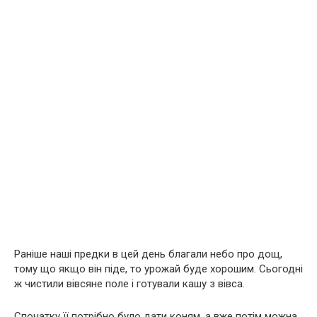
Раніше наші предки в цей день благали небо про дощ,
тому що якщо він піде, то урожай буде хорошим. Сьогодні
ж чистили вівсяне поле і готували кашу з вівса.
Спочатку її потрібно було дати коням, а вже потім можна