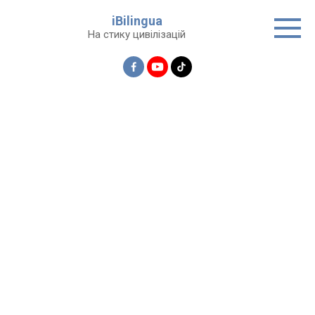
Перейти
iBilingua
до
На стику цивілізацій
вмісту