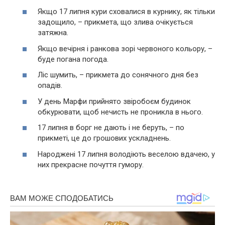
Якщо 17 липня кури сховалися в курнику, як тільки
задощило, – прикмета, що злива очікується
затяжна.
Якщо вечірня і ранкова зорі червоного кольору, –
буде погана погода.
Ліс шумить, – прикмета до сонячного дня без
опадів.
У день Марфи прийнято звіробоєм будинок
обкурювати, щоб нечисть не проникла в нього.
17 липня в борг не дають і не беруть, – по
прикметі, це до грошових ускладнень.
Нapoджені 17 липня володіють веселою вдачею, у
них прекрасне почуття гумору.