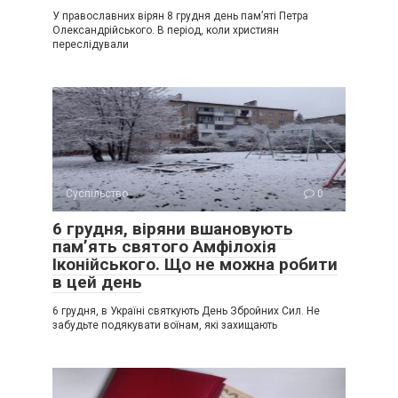
У православних вірян 8 грудня день пам’яті Петра
Олександрійського. В період, коли християн
переслідували
Суспільство
0
6 грудня, віряни вшановують
пам’ять святого Амфілохія
Іконійського. Що не можна робити
в цей день
6 грудня, в Україні святкують День Збройних Сил. Не
забудьте подякувати воїнам, які захищають