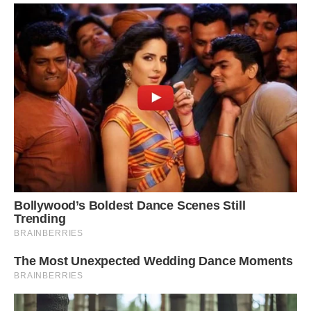
Нові ДБН: парковки та присвоєння адрес
З 1 липня 2019 року вступають у дію нові зміни у державні
будівельні норми щодо проектування автостоянок і
гаражів. Вводиться обов’язкова вимога – облаштовувати
зарядками для електрокарів мінімум 5% машино-місць на
парковках, що будуються або реконструюються.
Крім того, дозволять будувати ліфти з громадських
будинків до підземних паркінгів під ними.
Також з наступного місяця почне діяти
експериментальний порядок з присвоєння адрес
об’єктам будівництва та об’єктам нерухомого майна
(діятиме до кінця 2020 року). Він передбачає можливість