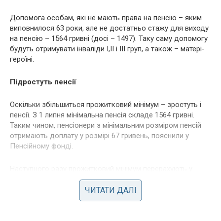
Допомога особам, які не мають права на пенсію – яким
виповнилося 63 роки, але не достатньо стажу для виходу
на пенсію – 1564 гривні (досі – 1497). Таку саму допомогу
будуть отримувати інваліди І,ІІ і ІІІ груп, а також – матері-
героїні.
Підростуть пенсії
Оскільки збільшиться прожитковий мінімум – зростуть і
пенсії. З 1 липня мінімальна пенсія складе 1564 гривні.
Таким чином, пенсіонери з мінімальним розміром пенсій
отримають доплату у розмірі 67 гривень, пояснили у
Пенсійному фонді.
Наступного разу прожитковий мінімум перерахують у
грудні цього року, отже і пенсії та соцвиплати також тоді
зростуть.
ЧИТАТИ ДАЛІ
Нові ціни за отримання паспортів