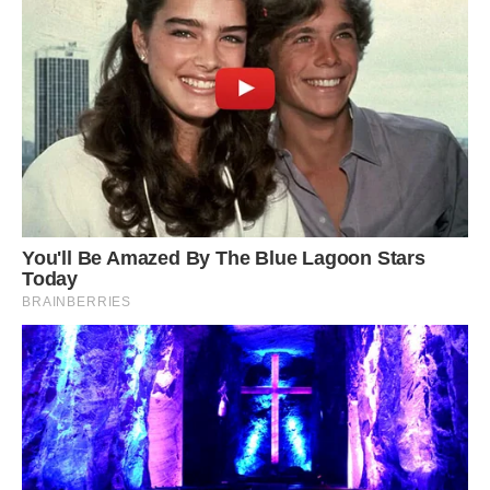
З 1 липня 2019 року набудуть чинності ухвалені урядом
нові суми вартості адміністративних послуг у сфері
міграції.
Вартість оформлення документів з безконтактним
електронним носієм зросте не більше як на 30%. За
даними Державної міграційної служби, загальна вартість
паспортів з 1 липня така:
оформлення ID-картки за 10 днів – 471 гривня;
оформлення ID-картки за 20 днів – 345 гривень;
оформлення закордонного біометричного паспорту за 10
днів – 1034 гривні;
оформлення закордонного біометричного паспорту за 20
днів – 682 гривні.