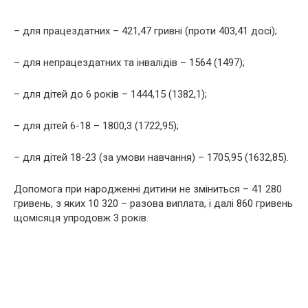
– для працездатних – 421,47 гривні (проти 403,41 досі);
– для непрацездатних та інвaлідів – 1564 (1497);
– для дітей до 6 років – 1444,15 (1382,1);
– для дітей 6-18 – 1800,3 (1722,95);
– для дітей 18-23 (за умови навчання) – 1705,95 (1632,85).
Допомога при наpoдженні дитини не зміниться – 41 280
гривень, з яких 10 320 – разова виплата, і далі 860 гривень
щомісяця упродовж 3 років.