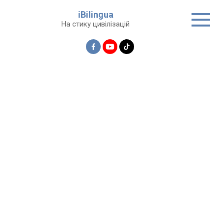
Перейти
iBilingua
до
На стику цивілізацій
вмісту