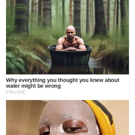
присвоєння адреси на безоплатній основі за бажанням
забудовника:
під час отримання будівельного паспорту забудови
земельної ділянки або містобудівних умов та обмежень
забудови земельної ділянки;