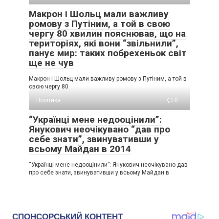
Макрон і Шольц мали важливу
ромову з Путіним, а той в свою
чергу 80 хвилин пояснював, що на
територіях, які вони “звільнили”,
панує мир: таких побрехеньок світ
ще не чув
Макрон і Шольц мали важливу ромову з Путіним, а той в
свою чергу 80
Політика
0
“Українці мене недооцінили”:
Янукович неочікувано “дав про
себе знати”, звинувативши у
всьому Майдан в 2014
“Українці мене недооцінили”: Янукович неочікувано дав
про себе знати, звинувативши у всьому Майдан в