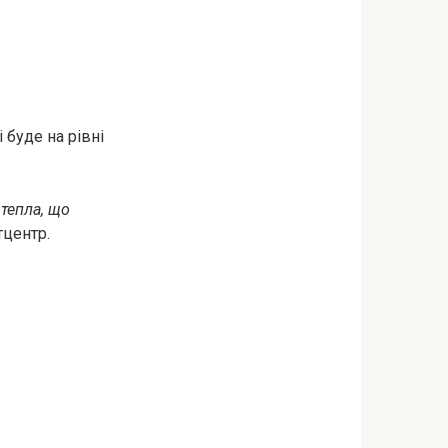
 буде на рівні
 тепла, що
тцентр.