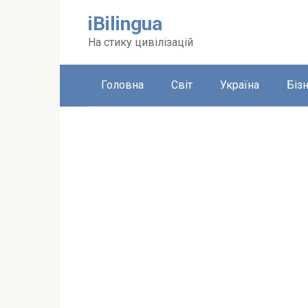
Перейти
iBilingua
до
вмісту
На стику цивілізацій
Головна
Світ
Україна
Біз