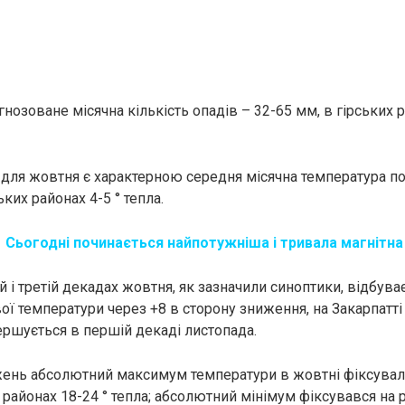
гнозоване місячна кількість опадів – 32-65 мм, в гірських
, для жовтня є характерною середня місячна температура по
ських районах 4-5 ° тепла.
:
Сьогодні починається найпотужніша і тривала магнітна
й і третій декадах жовтня, як зазначили синоптики, відбува
ї температури через +8 в сторону зниження, на Закарпатті 
ершується в першій декаді листопада.
жень абсолютний максимум температури в жовтні фіксували 
х районах 18-24 ° тепла; абсолютний мінімум фіксувався на р