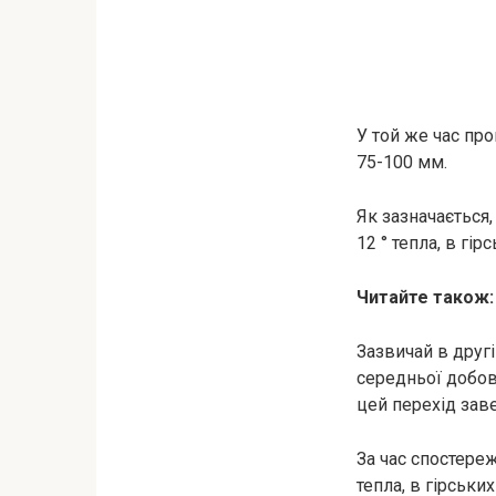
У той же час про
75-100 мм.
Як зазначається
12 ° тепла, в гір
Читайте також
Зазвичай в другі
середньої добово
цей перехід зав
За час спостере
тепла, в гірськи