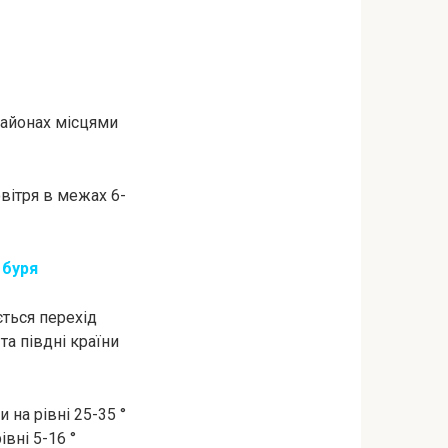
 районах місцями
вітря в межах 6-
 буря
ється перехід
та півдні країни
на рівні 25-35 °
івні 5-16 °