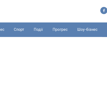
нес
Спорт
Події
Прогрес
Шоу-бізнес