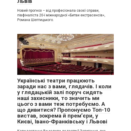
Львів
Новий прогноз – від професіонала своєї справи,
півфіналіста 20-ї міжнародної «Битви екстрасенсів»,
Романа Шептицького.
Україна
0
Українські театри працюють
заради нас з вами, глядачів. І коли
у глядацькій залі поруч сидять
наші захисники, то значить ми
цього з вами теж потребуємо. А
що дивитися? Пропонуємо Топ-10
вистав, зокрема й прем’єри, у
Києві, Івано-Франківську і Львові