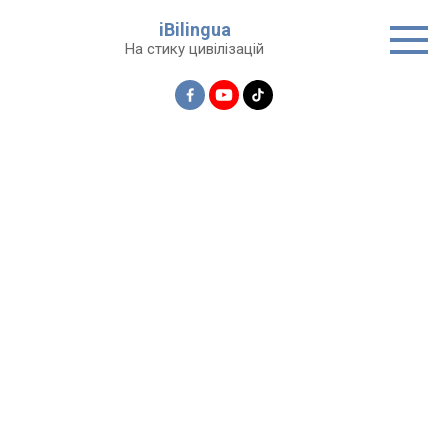
Перейти
iBilingua
до
На стику цивілізацій
вмісту