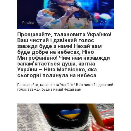
Україна
0
Прощавайте, талановита Українко!
Ваш чистий і дзвінкий голос
завжди буде з нами! Нехай вам
буде добре на небесах, Ніно
Митрофанівно! Чим нам назавжди
запам’ятається душа, квітка
України – Ніна Матвієнко, яка
сьогодні полинула на небеса
Прощавайте, талановита Українко! Ваш чистий і дзвінкий
голос завжди буде з нами! Нехай вам