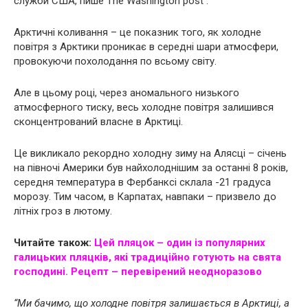
служби США, пише The Washington post .
Арктичні коливання – це показник того, як холодне
повітря з Арктики проникає в середні шари атмосфери,
провокуючи похолодання по всьому світу.
Але в цьому році, через аномального низького
атмосферного тиску, весь холодне повітря залишився
сконцентрований власне в Арктиці.
Це викликало рекордно холодну зиму на Алясці – січень
на півночі Америки був найхолоднішим за останні 8 років,
середня температура в Фербанксі склала -21 градуса
морозу. Тим часом, в Карпатах, навпаки – призвело до
літніх гроз в лютому.
Читайте також:
Цей пляцок – один із популярних
галицьких пляцків, які традиційно готують на свята
господині. Рецепт – перевірений неодноразово
“Ми бачимо, що холодне повітря залишається в Арктиці, а