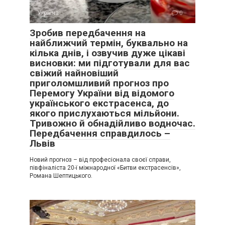
Україна
0
Зробив передбачення на
найближчий термін, буквально на
кілька днів, і озвучив дуже цікаві
висновки: ми підготували для вас
свіжий найновіший
приголомшливий прогноз про
Перемогу України від відомого
українського екстрасенса, до
якого прислухаються мільйони.
Тривожно й обнадійливо водночас.
Передбачення справдилось –
Львів
Новий прогноз – від професіонала своєї справи,
півфіналіста 20-ї міжнародної «Битви екстрасенсів»,
Романа Шептицького.