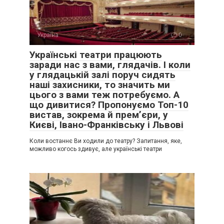
Україна
0
Українські театри працюють
заради нас з вами, глядачів. І коли
у глядацькій залі поруч сидять
наші захисники, то значить ми
цього з вами теж потребуємо. А
що дивитися? Пропонуємо Топ-10
вистав, зокрема й прем’єри, у
Києві, Івано-Франківську і Львові
Коли востаннє Ви ходили до театру? Запитання, яке,
можливо когось здивує, але українські театри