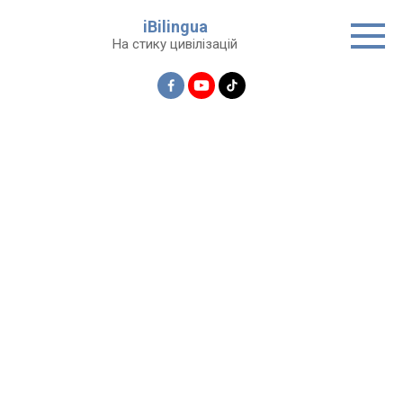
Перейти
iBilingua
до
На стику цивілізацій
вмісту