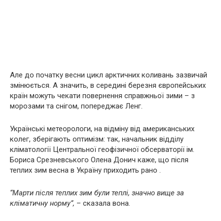
Але до початку весни цикл арктичних коливань зазвичай
змінюється. А значить, в середині березня європейських
країн можуть чекати повернення справжньої зими – з
морозами та снігом, попереджає Ленг.
Українські метеорологи, на відміну від американських
колег, зберігають оптимізм: так, начальник відділу
кліматології Центральної геофізичної обсерваторії ім.
Бориса Срезневського Олена Донич каже, що після
теплих зим весна в Україну приходить рано .
“Марти після теплих зим були теплі, значно вище за
кліматичну норму”,
– сказала вона.