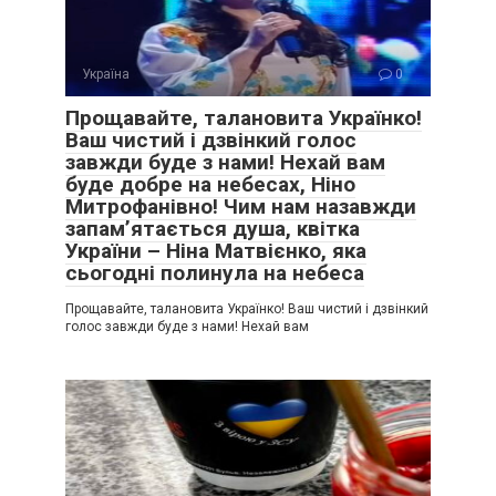
Україна
0
Прощавайте, талановита Українко!
Ваш чистий і дзвінкий голос
завжди буде з нами! Нехай вам
буде добре на небесах, Ніно
Митрофанівно! Чим нам назавжди
запам’ятається душа, квітка
України – Ніна Матвієнко, яка
сьогодні полинула на небеса
Прощавайте, талановита Українко! Ваш чистий і дзвінкий
голос завжди буде з нами! Нехай вам