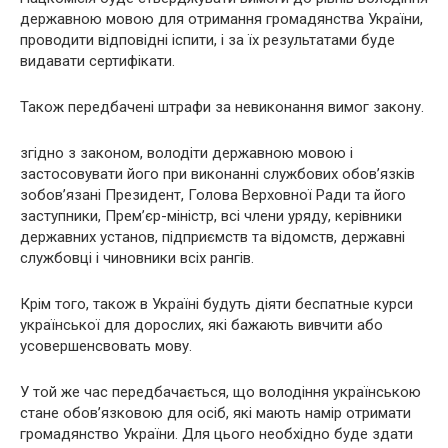
державною мовою для отримання громадянства України,
проводити відповідні іспити, і за їх результатами буде
видавати сертифікати.
Також передбачені штрафи за невиконання вимог закону.
згідно з законом, володіти державною мовою і
застосовувати його при виконанні службових обов’язків
зобов’язані Президент, Голова Верховної Ради та його
заступники, Прем’єр-міністр, всі члени уряду, керівники
державних установ, підприємств та відомств, державні
службовці і чиновники всіх рангів.
Крім того, також в Україні будуть діяти беспатные курси
української для дорослих, які бажають вивчити або
усовершенсвовать мову.
У той же час передбачається, що володіння українською
стане обов’язковою для осіб, які мають намір отримати
громадянство України. Для цього необхідно буде здати