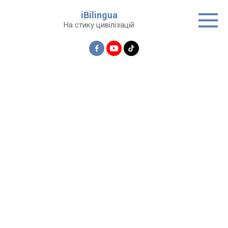
Перейти
iBilingua
до
На стику цивілізацій
вмісту