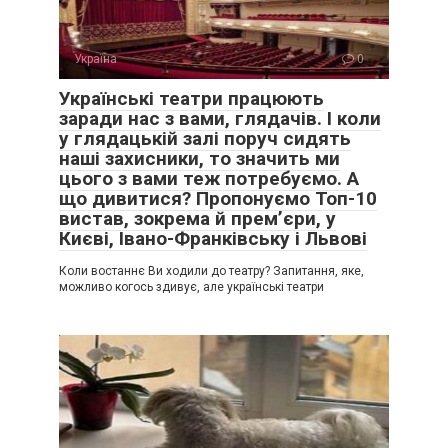
Україна
0
Українські театри працюють
заради нас з вами, глядачів. І коли
у глядацькій залі поруч сидять
наші захисники, то значить ми
цього з вами теж потребуємо. А
що дивитися? Пропонуємо Топ-10
вистав, зокрема й прем’єри, у
Києві, Івано-Франківську і Львові
Коли востаннє Ви ходили до театру? Запитання, яке,
можливо когось здивує, але українські театри