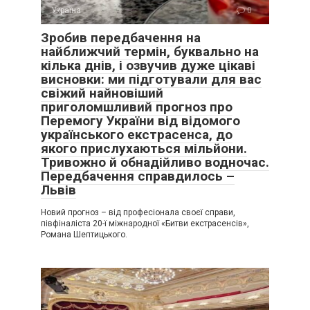
Україна
0
Зробив передбачення на
найближчий термін, буквально на
кілька днів, і озвучив дуже цікаві
висновки: ми підготували для вас
свіжий найновіший
приголомшливий прогноз про
Перемогу України від відомого
українського екстрасенса, до
якого прислухаються мільйони.
Тривожно й обнадійливо водночас.
Передбачення справдилось –
Львів
Новий прогноз – від професіонала своєї справи,
півфіналіста 20-ї міжнародної «Битви екстрасенсів»,
Романа Шептицького.