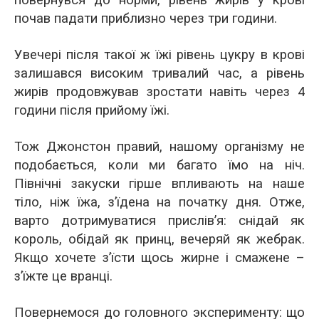
повернувся до норми, рівень жирів у крові
почав падати приблизно через три години.
Увечері після такої ж їжі рівень цукру в крові
залишався високим тривалий час, а рівень
жирів продовжував зростати навіть через 4
години після прийому їжі.
Тож Джонстон правий, нашому організму не
подобається, коли ми багато їмо на ніч.
Північні закуски гірше впливають на наше
тіло, ніж їжа, з’їдена на початку дня. Отже,
варто дотримуватися прислів’я: снідай як
король, обідай як принц, вечеряй як жебрак.
Якщо хочете з’їсти щось жирне і смажене –
з’їжте це вранці.
Повернемося до головного эксперименту: що