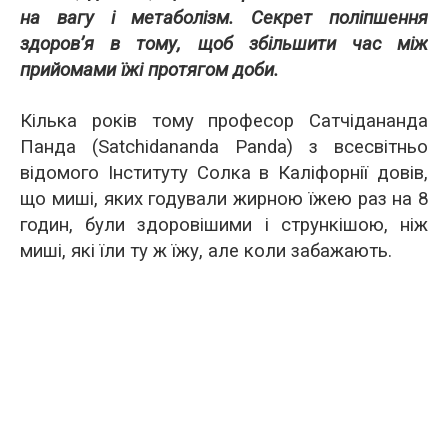
на вагу і метаболізм. Секрет поліпшення
здоров’я в тому, щоб збільшити час між
прийомами їжі протягом доби.
Кілька років тому професор Сатчідананда
Панда (Satchidananda Panda) з всесвітньо
відомого Інституту Солка в Каліфорнії довів,
що миші, яких годували жирною їжею раз на 8
годин, були здоровішими і стрункішою, ніж
миші, які їли ту ж їжу, але коли забажають.