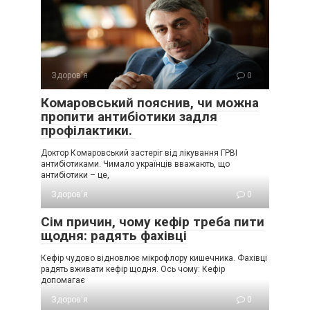
Здоров'я
0
Комаровський пояснив, чи можна
пропити антибіотики задля
профілактики.
Доктор Комаровський застеріг від лікування ГРВІ
антибіотиками. Чимало українців вважають, що
антибіотики – це,
Здоров'я
0
Сім причин, чому кефір треба пити
щодня: радять фахівці
Кефір чудово відновлює мікрофлору кишечника. Фахівці
радять вживати кефір щодня. Ось чому: Кефір
допомагає
Здоров'я
0