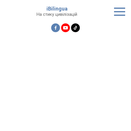
Перейти
iBilingua
до
На стику цивілізацій
вмісту