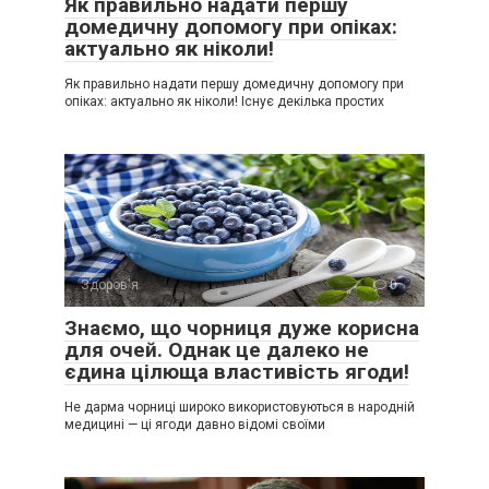
Як правильно надати першу
домедичну допомогу при опіках:
актуально як ніколи!
Як правильно надати першу домедичну допомогу при
опіках: актуально як ніколи! Існує декілька простих
Здоров'я
0
Знаємо, що чорниця дуже корисна
для очей. Однак це далеко не
єдина цілюща властивість ягоди!
Не дарма чорниці широко використовуються в народній
медицині — ці ягоди давно відомі своїми