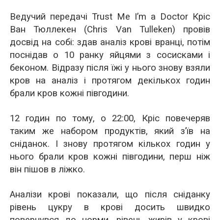
Ведучий передачі Trust Me I’m a Doctor Кріс
Ван Тюллекен (Chris Van Tulleken) провів
досвід на собі: здав аналіз крові вранці, потім
поснідав о 10 ранку яйцями з сосисками і
беконом. Відразу після їжі у нього знову взяли
кров на аналіз і протягом декількох годин
брали кров кожні півгодини.
12 годин по тому, о 22:00, Кріс повечеряв
таким же набором продуктів, який з’їв на
сніданок. І знову протягом кількох годин у
нього брали кров кожні півгодини, перш ніж
він пішов в ліжко.
Аналізи крові показали, що після сніданку
рівень цукру в крові досить швидко