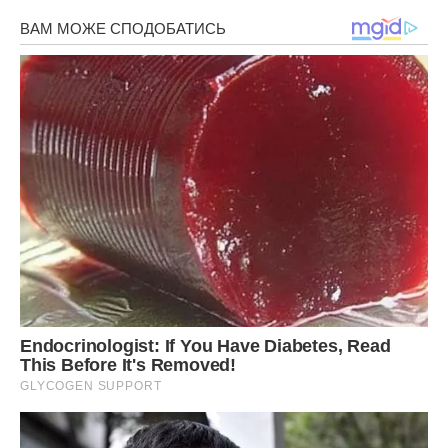
Виявилося, що добровольці з «червоної»
групи, які снідали пізніше, а вечеряли раніше, в
середньому втратили більше жиру. Аналізи
крові показали істотне зниження рівня цукру і
холестерину в порівнянні з результатами групи
«синіх», які харчувалися як зазвичай.
Можливо, у вас не вийде збільшити тимчасові
проміжки між прийомами їжі. Це не завжди
сумісно з робочим і часу та складання
розкладу. Але що ви точно можете зробити,
так це уникати поїдання чізбургерів в ночі
Джерело