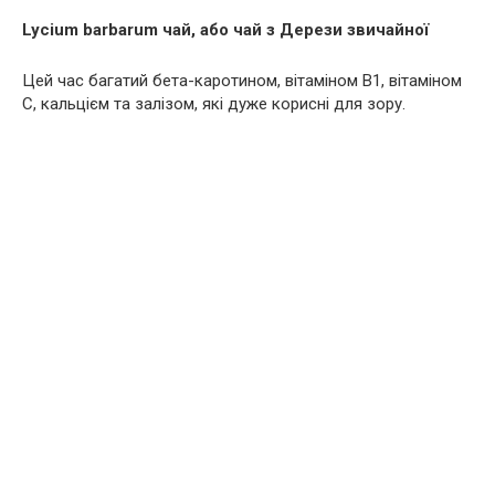
Lycium barbarum чай, або чай з Дерези звичайної
Цей час багатий бета-каротином, вітаміном В1, вітаміном
С, кальцієм та залізом, які дуже корисні для зору.