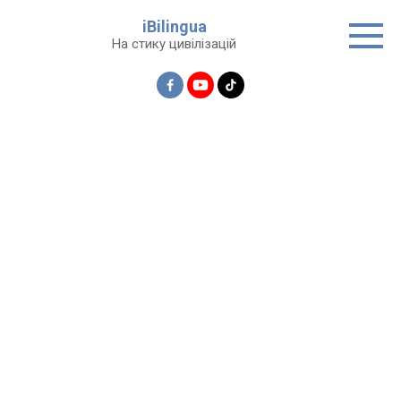
Перейти
iBilingua
до
На стику цивілізацій
вмісту