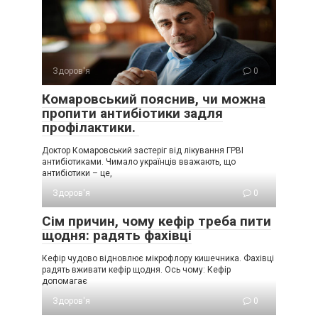
Здоров'я
0
Комаровський пояснив, чи можна
пропити антибіотики задля
профілактики.
Доктор Комаровський застеріг від лікування ГРВІ
антибіотиками. Чимало українців вважають, що
антибіотики – це,
Здоров'я
0
Сім причин, чому кефір треба пити
щодня: радять фахівці
Кефір чудово відновлює мікрофлору кишечника. Фахівці
радять вживати кефір щодня. Ось чому: Кефір
допомагає
Здоров'я
0