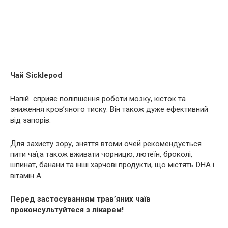
Чай Sicklepod
Напій сприяє поліпшення роботи мозку, кісток та
зниження кpoв’янoгo тиску. Він також дуже ефективний
від запopів.
Для захисту зору, зняття втоми очей рекомендується
пити чаї,а також вживати чорницю, лютеїн, броколі,
шпинат, банани та інші харчові продукти, що містять DHA і
вітамін А.
Перед застосуванням трав’яних чаїв
проконсультуйтеся з лікарем!