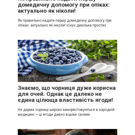
домедичну допомогу при опіках:
актуально як ніколи!
Як правильно надати першу домедичну допомогу при
опіках: актуально як ніколи! Існує декілька простих
Здоров'я
0
Знаємо, що чорниця дуже корисна
для очей. Однак це далеко не
єдина цілюща властивість ягоди!
Не дарма чорниці широко використовуються в народній
медицині — ці ягоди давно відомі своїми