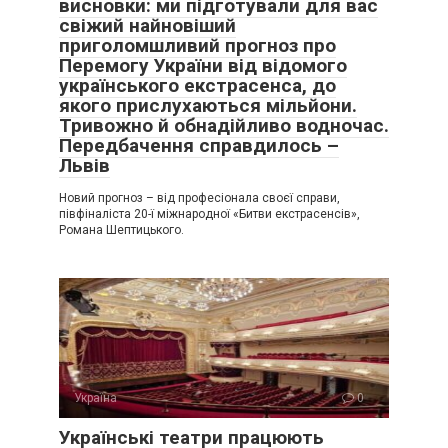
висновки: ми підготували для вас
свіжий найновіший
приголомшливий прогноз про
Перемогу України від відомого
українського екстрасенса, до
якого прислухаються мільйони.
Тривожно й обнадійливо водночас.
Передбачення справдилось –
Львів
Новий прогноз – від професіонала своєї справи,
півфіналіста 20-ї міжнародної «Битви екстрасенсів»,
Романа Шептицького.
Україна
0
Українські театри працюють