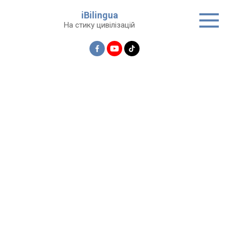
Перейти
iBilingua
до
На стику цивілізацій
вмісту