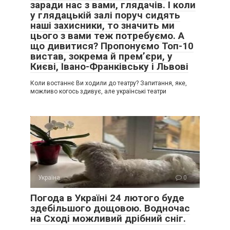
заради нас з вами, глядачів. І коли
у глядацькій залі поруч сидять
наші захисники, то значить ми
цього з вами теж потребуємо. А
що дивитися? Пропонуємо Топ-10
вистав, зокрема й прем’єри, у
Києві, Івано-Франківську і Львові
Коли востаннє Ви ходили до театру? Запитання, яке,
можливо когось здивує, але українські театри
Україна
0
Погода в Україні 24 лютого буде
здебільшого дощовою. Водночас
на Сході можливий дрібний сніг.