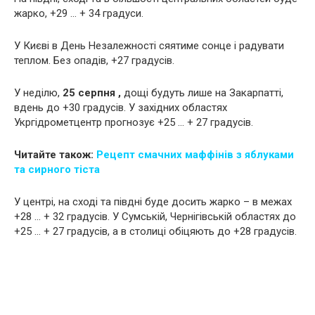
жарко, +29 … + 34 градуси.
У Києві в День Незалежності сяятиме сонце і радувати
теплом. Без опадів, +27 градусів.
У неділю,
25 серпня ,
дощі будуть лише на Закарпатті,
вдень до +30 градусів. У західних областях
Укргідрометцентр прогнозує +25 … + 27 градусів.
Читайте також:
Рецепт смачних маффінів з яблуками
та сирного тіста
У центрі, на сході та півдні буде досить жарко – в межах
+28 … + 32 градусів. У Сумській, Чернігівській областях до
+25 … + 27 градусів, а в столиці обіцяють до +28 градусів.