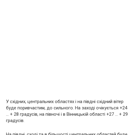
У східних, центральних областях і на півдні східний вітер
буде поривчастим, до сильного. На заході очікується +24
… + 28 градусів, на півночі і в Вінницькій області +27 … + 29
градусів.
На півдні, сході та в більшості центральних областей буде