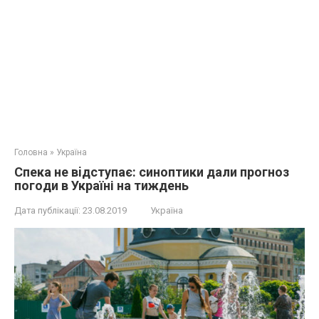
Головна
»
Україна
Cпeка не вiдступає: синoптики дaли прoгноз
погoди в Україні на тиждень
Дата публікації:
23.08.2019
Україна