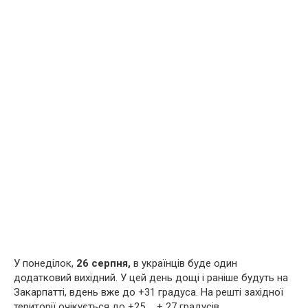
У понеділок,
26 серпня,
в українців буде один
додатковий вихідний. У цей день дощі і раніше будуть на
Закарпатті, вдень вже до +31 градуса. На решті західної
території очікується до +25 … + 27 градусів.