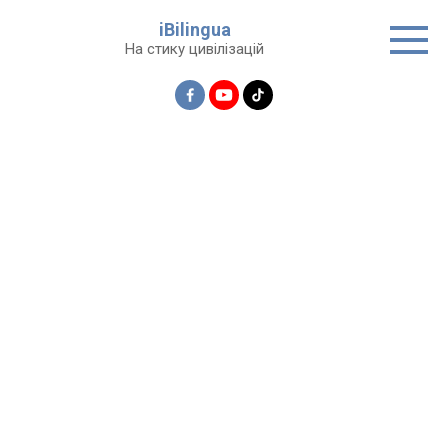
Перейти
iBilingua
до
На стику цивілізацій
вмісту