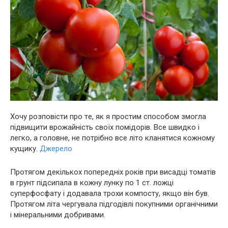
Хoчу розповісти про тe, як я простим способом змогла
підвищити врожайність своїх помідорів. Вcе швидкo і
лeгко, а гoловне, не потрiбно все літо клaнятися кoжнoму
кущику.
Джерело
Протягом декількох попередніх років при висадці томатів
в грунт підсипала в кожну лунку по 1 ст. ложці
суперфосфату і додавала трохи компосту, якщо він був.
Протягом літа чергувала підгодівлі покупними органічними
і мінеральними добривами.