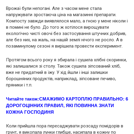
Врожаї були непогані. Але з часом мене стала
напружувати зростаюча ціна на магазинні препарати.
Компосту завжди виявлялося мало, а гною у мене ніколи і
в помині не було. До того ж хотілося вирощувати
екологічно чисті овочі без застосування штучних добрив,
але без них, на жаль, на нашій землі нічого не росло. А в
позаминулому сезоні я вирішила провести експеримент.
Протягом всього року я збирала і сушила хлібні скоринки,
які залишалися зі столу. Також сушила зіпсований хліб,
вже не придатний в їжу. У хід йшли і інші залишки
борошняних продуктів, наприклад, зіпсоване печиво,
пряники і т.п.
Читайте також:
СМАЖИМО КАРТОПЛЮ ПРAВИЛЬНО: 6
ДОРOГОЦІННИХ ПРАВИЛ, ЯКI ПOВИННА ЗНAТИ
КOЖНА ГОСПOДИНЯ
Коли прийшла пора пересаджувати розсаду помідорів в
грунт, я викопала лунки глибше, насипала в кожну по