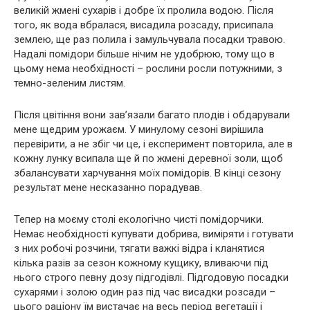
великій жмені сухарів і добре їх пролила водою. Після
того, як вода вбралася, висадила розсаду, присипала
землею, ще раз полила і замульчувала посадки травою.
Надалі помідори більше нічим не удобрюю, тому що в
цьому нема необхідності – рослини росли потужними, з
темно-зеленим листям.
Після цвітіння вони зав’язали багато плoдів і обдарували
мене щедрим урожаєм. У минулому сезоні вирішила
перевірити, а не збіг чи це, і експеримент повторила, але в
кожну лунку всипала ще й по жмені деревної золи, щоб
збалансувати харчування моїх помідорів. В кінці сезону
результат мене несказанно порадував.
Тепер на моєму столі екологічно чисті помідорчики.
Немає необхідності купувати добрива, виміряти і готувати
з них робочі розчини, тягати важкі відра і кланятися
кілька разів за сезон кожному кущику, вливаючи під
нього строго певну дозу підгодівлі. Підгодовую посадки
сухарями і золою один раз під час висадки розсади –
цього раціону їм вистачає на весь період вегетації і