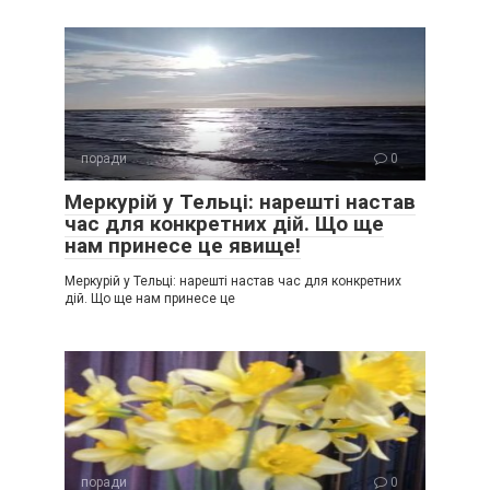
поради
0
Меркурій у Тельці: нарешті настав
час для конкретних дій. Що ще
нам принесе це явище!
Меркурій у Тельці: нарешті настав час для конкретних
дій. Що ще нам принесе це
поради
0