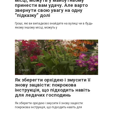
місці, можуть у майбутньому
принести вам удачу. Але варто
звернути свою увагу на одну
“підказку” долі
Гроші, які ви випадково знайдете на вулиці чи в будь-
якому іншому місці, можуть у
поради
0
Як зберегти орхідею і змусити її
знову зацвісти: покрокова
інструкція, що підходить навіть
для ледачих господинь
Як зберегти орхідею і змусити її знову зацвісти:
покрокова інструкція, що підходить навіть для