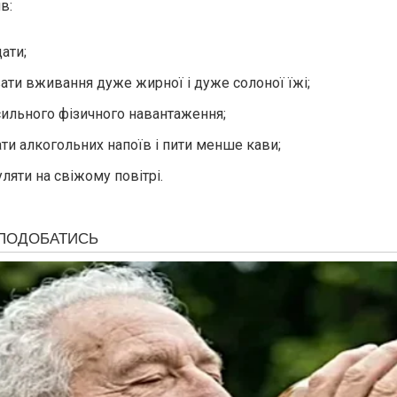
в:
ати;
вати вживання дуже жирної і дуже солоної їжі;
сильного фізичного навантаження;
ти алкогольних напоїв і пити менше кави;
ляти на свіжому повітрі.