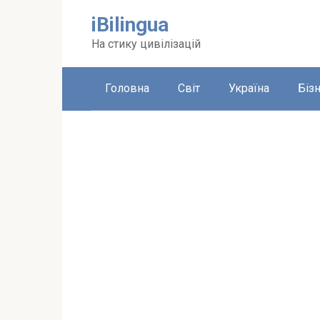
Перейти
iBilingua
до
вмісту
На стику цивілізацій
Головна
Світ
Україна
Біз