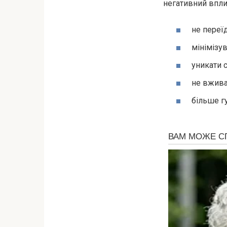
негативний впли
не переїд
мінімізу
уникати 
не вжива
більше гу