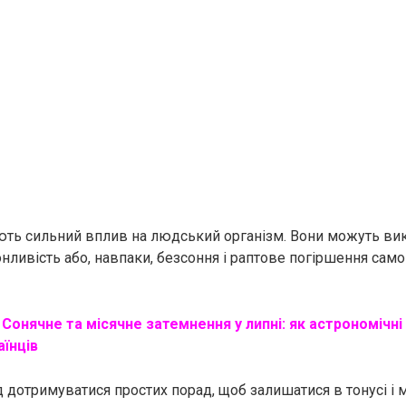
ають сильний вплив на людський організм. Вони можуть ви
онливість або, навпаки, безсоння і раптове погіршення само
Сонячне та місячне затемнення у липні: як астрономічн
аїнців
д дотримуватися простих порад, щоб залишатися в тонусі і 