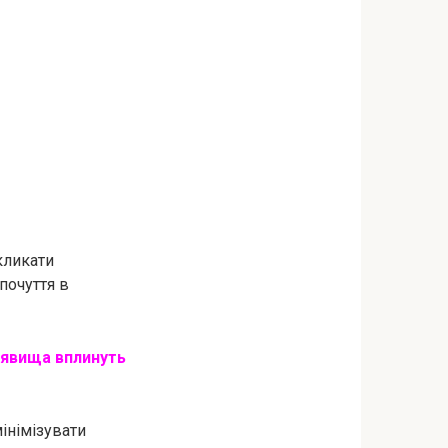
кликати
почуття в
і явища вплинуть
мінімізувати