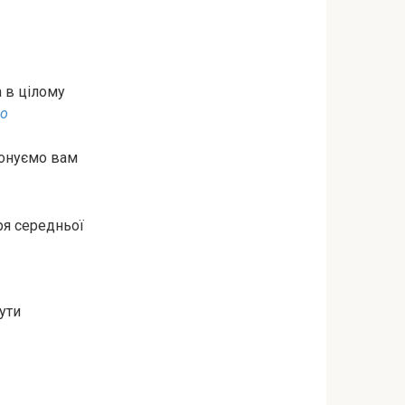
 в цілому
о
понуємо вам
уря середньої
ути