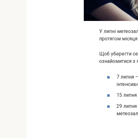
У липні метеоза
протягом місяця
Щоб уберегти се
ознайомитися з г
7 липня –
інтенсивн
15 липня 
29 липня 
метеозал