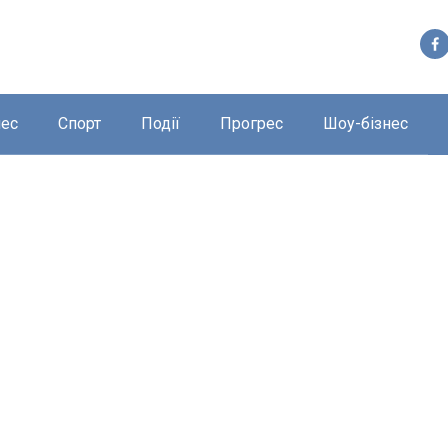
нес
Спорт
Події
Прогрес
Шоу-бізнес