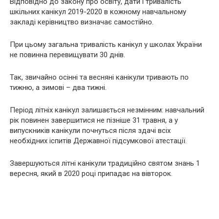
Відповідно до закону про освіту, дати і тривалість
шкільних канікул 2019-2020 в кожному навчальному
закладі керівництво визначає самостійно.
При цьому загальна тривалість канікул у школах України
не повинна перевищувати 30 днів.
Так, звичайно осінні та весняні канікули тривають по
тижню, а зимові – два тижні.
Період літніх канікул залишається незмінним: навчальний
рік повинен завершитися не пізніше 31 травня, а у
випускників канікули почнуться після здачі всіх
необхідних іспитів Державної підсумкової атестації.
Завершуються літні канікули традиційно святом знань 1
вересня, який в 2020 році припадає на вівторок.