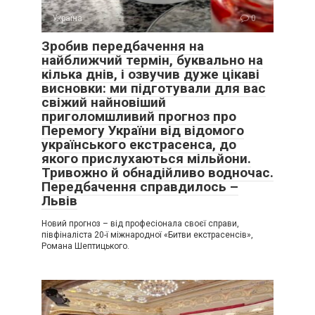
Україна
0
Зробив передбачення на
найближчий термін, буквально на
кілька днів, і озвучив дуже цікаві
висновки: ми підготували для вас
свіжий найновіший
приголомшливий прогноз про
Перемогу України від відомого
українського екстрасенса, до
якого прислухаються мільйони.
Тривожно й обнадійливо водночас.
Передбачення справдилось –
Львів
Новий прогноз – від професіонала своєї справи,
півфіналіста 20-ї міжнародної «Битви екстрасенсів»,
Романа Шептицького.