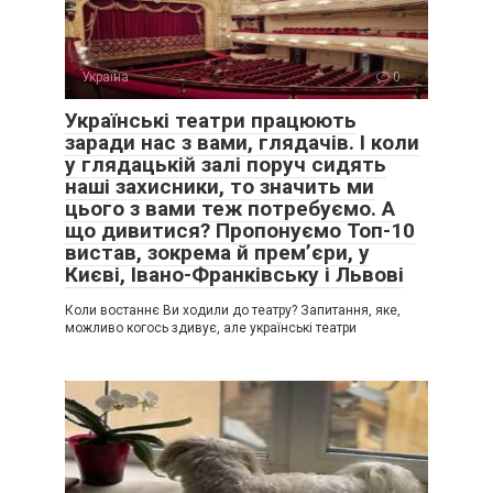
Україна
0
Українські театри працюють
заради нас з вами, глядачів. І коли
у глядацькій залі поруч сидять
наші захисники, то значить ми
цього з вами теж потребуємо. А
що дивитися? Пропонуємо Топ-10
вистав, зокрема й прем’єри, у
Києві, Івано-Франківську і Львові
Коли востаннє Ви ходили до театру? Запитання, яке,
можливо когось здивує, але українські театри