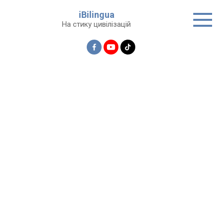
Перейти
iBilingua
до
На стику цивілізацій
вмісту