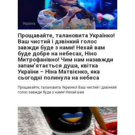
Україна
0
Прощавайте, талановита Українко!
Ваш чистий і дзвінкий голос
завжди буде з нами! Нехай вам
буде добре на небесах, Ніно
Митрофанівно! Чим нам назавжди
запам’ятається душа, квітка
України – Ніна Матвієнко, яка
сьогодні полинула на небеса
Прощавайте, талановита Українко! Ваш чистий і дзвінкий
голос завжди буде з нами! Нехай вам