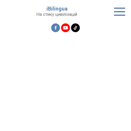
Перейти
iBilingua
до
На стику цивілізацій
вмісту