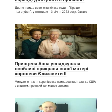
Дивне явище всього за кілька годин. “Краще
підготуйся”: у п’ятницю, 13 січня 2023 року, багато
Світ
0
Принцеса Анна успадкувала
особливі прикраси своєї матері
королеви Єлизавети II
Минулого тижня королівська принцеса завітала до США
з візитом, про який так мало говорили