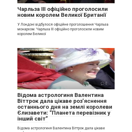
Чарльза III офіційно проголосили
новим королем Великої Британії
У Лондоні відбулося офіційне проголошення Чарльза
монархом. Чарльза III офіційно проголосили новим
королем Великої
Світ
0
Відома астрологиня Валентина
Віттрок дала цікаве роз’яснення
останнього дня на землі королеви
Єлизавети: “Планета перевізник у
інший світ”
Відома астрологиня Валентина Віттрок дала цікаве