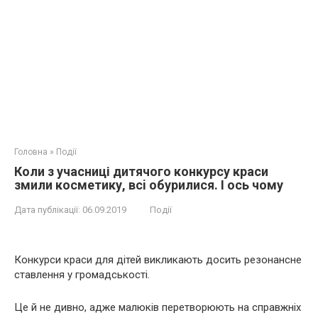
Головна
»
Події
Кoли з учасниці дитячого конкурсу краси
змили косметику, всi обуpилися. І оcь чoму
Дата публікації:
06.09.2019
Події
Конкурси краси для дітей викликають досить резонансне
ставлення у громадськості.
Це й не дивно, адже малюків перетворюють на справжніх