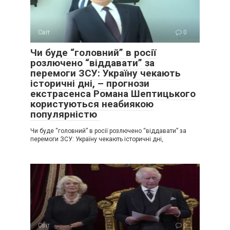
Світ
0
Чи буде “головний” в росії
розлючено “віддавати” за
перемоги ЗСУ: Україну чекають
історичні дні, – прогнози
екстрасенса Романа Шептицького
користуються неабиякою
популярністю
Чи буде “головний” в росії розлючено “віддавати” за
перемоги ЗСУ: Україну чекають історичні дні,
Світ
0