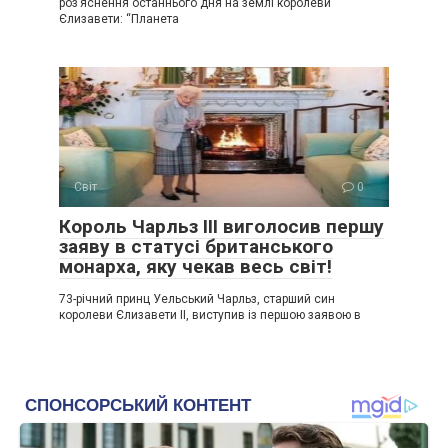
роз’яснення останнього дня на землі королеви
Єлизавети: “Планета
Світ
0
Король Чарльз ІІІ виголосив першу
заяву в статусі британського
монарха, яку чекав весь світ!
73-річний принц Уельський Чарльз, старший син
королеви Єлизавети II, виступив із першою заявою в