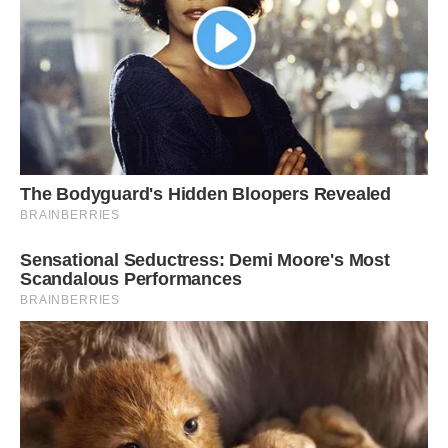
Ілюшка зручніше влаштувався і скоро засопів, щоки його
зарозовелі, і Олена раптом подумала, що він схожий на
Костю. Напевно, в дитинстві Костя теж був такий же
веснянкуватий з рудуватим йоржиком волосся на голові.
Вона вийшла, в коридор. Набрала номер телефону Власа
Павловича. Почувши знайомий бас, поспішила висловити
все, що вирішила: