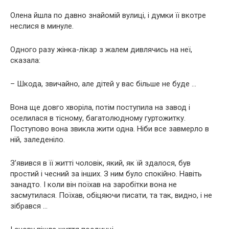
Олена йшла по давно знайомій вулиці, і думки її вкотре
неслися в минуле.
Одного разу жінка-лікар з жалем дивлячись на неї,
сказала:
– Шкода, звичайно, але дітей у вас більше не буде …
Вона ще довго хворіла, потім поступила на завод і
оселилася в тісному, багатолюдному гуртожитку.
Поступово вона звикла жити одна. Ніби все завмерло в
ній, заледеніло.
З’явився в її житті чоловік, який, як їй здалося, був
простий і чесний за інших. З ним було спокійно. Навіть
занадто. І коли він поїхав на заробітки вона не
засмутилася. Поїхав, обіцяючи писати, та так, видно, і не
зібрався …