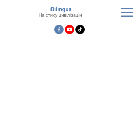
Перейти
iBilingua
до
На стику цивілізацій
вмісту