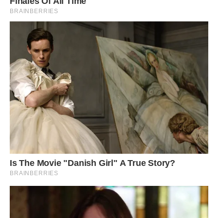
Додому вона йшла з Ілюшою-веснянкою. Олена відчувала
тепло його міцної долоні, і на душі було легко і просторо.
Він чіпко, немов боячись загубитися, тримав її за руку і
сипав:
– А ти на заводі працюєш? .. А сестрички-братики у мене
є? .. Ну, нічого, будемо жити вдвох … Я виросту, всьому
навчуся. Тоді ти підеш з роботи, а я буду тебе годувати …
Коли вони підходили до будинку, Олена спохопилася: на
ліжку, на столі були розкладені платтячка, дівчачі
туфельки, велика імпортна лялька. Олена на хвилину
зупинилася, потім рішуче рушила до під’їзду.