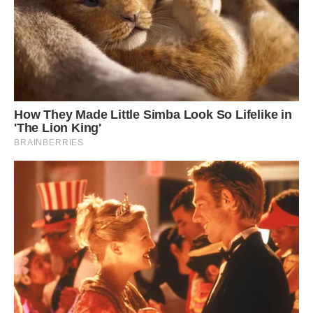
– Квартиру мені зараз не треба… Так, так, добре
подумала…
На навшпиньках повернулася в кімнату. За завіски на вікні
пробігали відблиски світла пізніх тролейбусів. У нього
буде зовсім-зовсім інше життя. Вона навчить його тієї
простої мудрості, яку спіткала сама. Навчить відрізняти
добре від поганого. Навчить не боятися нічних тіней.
Сопучи, спав на ліжку Ілюшка-веснянка. Спав міцно,
немов спав тут завжди.
Фото ілюстративне, з вільних джерел.