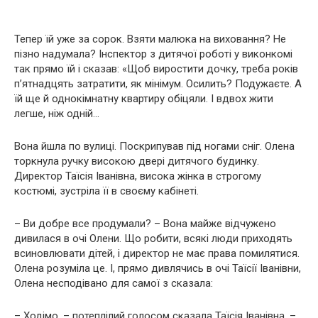
Тепер їй уже за сорок. Взяти малюка на виховання? Не
пізно надумала? Інспектор з дитячої роботі у виконкомі
так прямо їй і сказав: «Щоб виростити дочку, треба років
п’ятнадцять затратити, як мінімум. Осилить? Подужаєте. А
їй ще й однокімнатну квартиру обіцяли. І вдвох жити
легше, ніж одній…
Вона йшла по вулиці. Поскрипував під ногами сніг. Олена
торкнула ручку високою двері дитячого будинку.
Директор Таїсія Іванівна, висока жінка в строгому
костюмі, зустріла її в своєму кабінеті.
– Ви добре все продумали? – Вона майже відчужено
дивилася в очі Олени. Що робити, всякі люди приходять
всиновлювати дітей, і директор не має права помилятися.
Олена розуміла це. І, прямо дивлячись в очі Таїсії Іванівни,
Олена несподівано для самої з сказала:
– Ходімо, – потеплілий голосом сказала Таїсія Іванівна. –