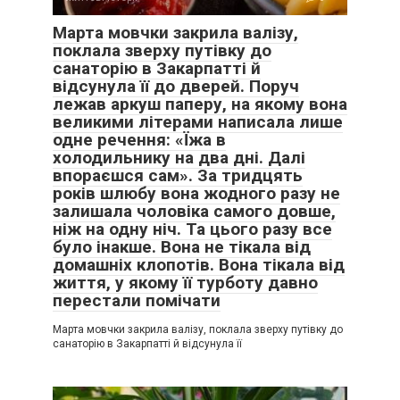
Марта мовчки закрила валізу,
поклала зверху путівку до
санаторію в Закарпатті й
відсунула її до дверей. Поруч
лежав аркуш паперу, на якому вона
великими літерами написала лише
одне речення: «Їжа в
холодильнику на два дні. Далі
впораєшся сам». За тридцять
років шлюбу вона жодного разу не
залишала чоловіка самого довше,
ніж на одну ніч. Та цього разу все
було інакше. Вона не тікала від
домашніх клопотів. Вона тікала від
життя, у якому її турботу давно
перестали помічати
Марта мовчки закрила валізу, поклала зверху путівку до
санаторію в Закарпатті й відсунула її