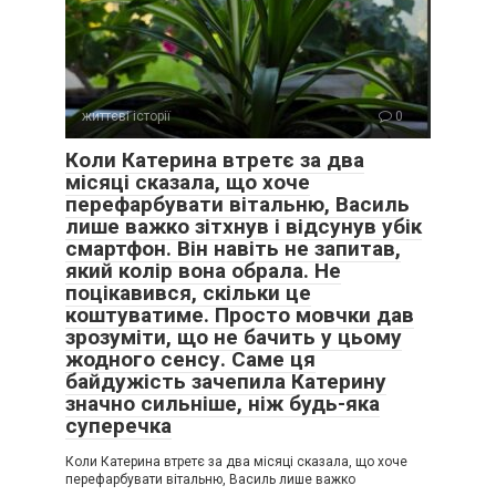
життєві історії
0
Коли Катерина втретє за два
місяці сказала, що хоче
перефарбувати вітальню, Василь
лише важко зітхнув і відсунув убік
смартфон. Він навіть не запитав,
який колір вона обрала. Не
поцікавився, скільки це
коштуватиме. Просто мовчки дав
зрозуміти, що не бачить у цьому
жодного сенсу. Саме ця
байдужість зачепила Катерину
значно сильніше, ніж будь-яка
суперечка
Коли Катерина втретє за два місяці сказала, що хоче
перефарбувати вітальню, Василь лише важко