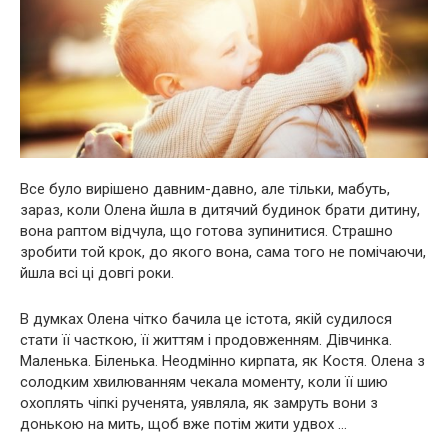
Все було вирішено давним-давно, але тільки, мабуть,
зараз, коли Олена йшла в дитячий будинок брати дитину,
вона раптом відчула, що готова зупинитися. Страшно
зробити той крок, до якого вона, сама того не помічаючи,
йшла всі ці довгі роки.
В думках Олена чітко бачила це істота, якій судилося
стати її часткою, її життям і продовженням. Дівчинка.
Маленька. Біленька. Неодмінно кирпата, як Костя. Олена з
солодким хвилюванням чекала моменту, коли її шию
охоплять чіпкі рученята, уявляла, як замруть вони з
донькою на мить, щоб вже потім жити удвох …