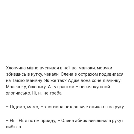
Хлопчина міцно вчепився в неї, всі малюки, мовчки
збившись в кутку, чекали. Олена з острахом подивилася
на Таїсію Іванівну. Як же так? Адже вона хоче дівчинку.
Маленьку, біленьку. А тут раптом – веснянкуватий
хлопчисько. Ні, ні, не треба.
– Підемо, мамо, – хлопчина нетерпляче смикав її за руку.
– Ні … Ні, я потім прийду, – Олена абияк вивільнила руку і
вибігла.