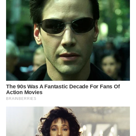
– Зараз вмиватися – і спати, – сказала вона.
Хлопчина слухняно встав, і вона повела його у ванну.
– Мамо, а ми тепер весь час разом будемо? – запитав він,
лягаючи, в постель.- А то, знаєш, – пошепки додав він, – у
нас одну дівчинку взяли, а потім повернули… Ти мене не
повернеш?
– Ні, ні, спи.