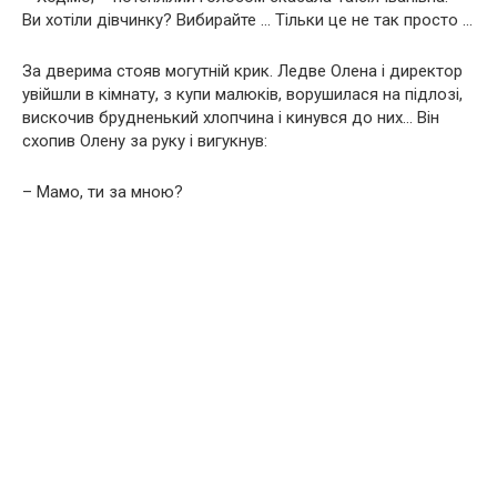
Ви хотіли дівчинку? Вибирайте … Тільки це не так просто …
За дверима стояв могутній крик. Ледве Олена і директор
увійшли в кімнату, з купи малюків, ворушилася на підлозі,
вискочив брудненький хлопчина і кинувся до них… Він
схопив Олену за руку і вигукнув:
– Мамо, ти за мною?