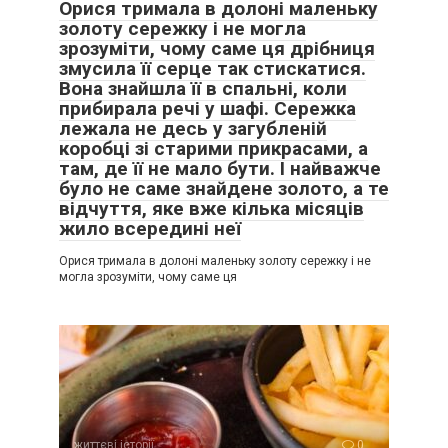
Орися тримала в долоні маленьку
золоту сережку і не могла
зрозуміти, чому саме ця дрібниця
змусила її серце так стискатися.
Вона знайшла її в спальні, коли
прибирала речі у шафі. Сережка
лежала не десь у загубленій
коробці зі старими прикрасами, а
там, де її не мало бути. І найважче
було не саме знайдене золото, а те
відчуття, яке вже кілька місяців
жило всередині неї
Орися тримала в долоні маленьку золоту сережку і не
могла зрозуміти, чому саме ця
життєві історії
0