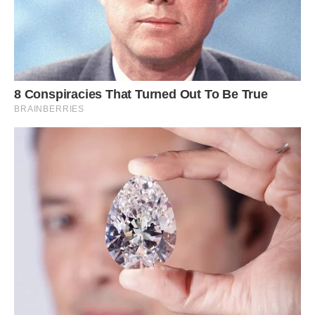
– А ти послухай, добре?
Олена повернулася через годину, навантажена новими
покупками. Хлопчина кинувся до неї, немов повернулася
вона не з магазину, а з далекої подорожі. Незабаром
вони сиділи за столом з Ілюшкою, і він з азартом наминав
котлети, яблука, тістечка – все підряд.
Вона міркувала: Ілюшка спатиме на ліжку, а вона як-
небудь влаштується на кушетці. Влас Павлович обіцяв
дитячий сад. Не відразу, звичайно. А поки Наталя
Петрівна, сусідка-пенсіонерка, за Ілюшка догляне, коли
Олена на роботі.