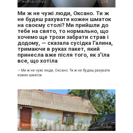
життєві історії
0
Ми ж не чужі люди, Оксано. Ти ж
не будеш рахувати кожен шматок
на своєму столі? Ми прийшли до
тебе на свято, то нормально, що
хочемо ще трохи забрати страв і
додому, — сказала сусідка Галина,
тримаючи в руках пакет, який
принесла вже після того, як з’їла
все, що хотіла
— Ми ж не чужі люди, Оксано. Ти ж не будеш рахувати
кожен шматок
життєві історії
0