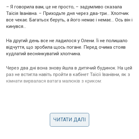
– Я говорила вам, це не просто, – задумливо сказала
Таїсія Іванівна. – Приходьте дня через два-три… Хлопчик
все чекає. Багатьох беруть, a його немає і немає… Ось він і
кинувся…
На другий день все не ладилося у Олени. Її не полишало
відчуття, що зробила щось погане. Перед очима стояв
кудлатий веснянкуватий хлопчина.
Через два дні вона знову йшла в дитячий будинок. На цей
раз не встигла навіть пройти в кабінет Таїсії Іванівни, як з
кімнати вирвалася ватага малюків з криком:
ЧИТАТИ ДАЛІ