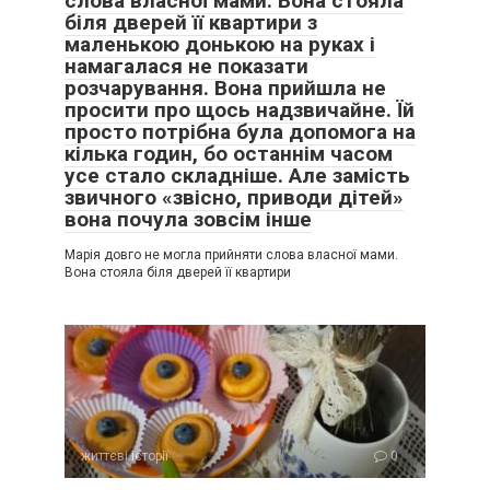
слова власної мами. Вона стояла
біля дверей її квартири з
маленькою донькою на руках і
намагалася не показати
розчарування. Вона прийшла не
просити про щось надзвичайне. Їй
просто потрібна була допомога на
кілька годин, бо останнім часом
усе стало складніше. Але замість
звичного «звісно, приводи дітей»
вона почула зовсім інше
Марія довго не могла прийняти слова власної мами.
Вона стояла біля дверей її квартири
життєві історії
0