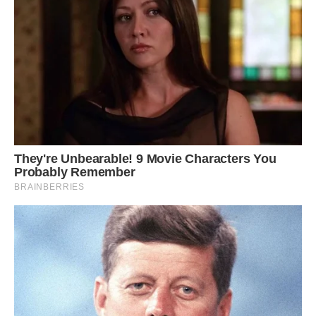
– Побудеш поки у сусідки, а мені в магазин, зрозумів?
– Я з тобою, – занепокоївся Ілюшка.
Вона обняла його: