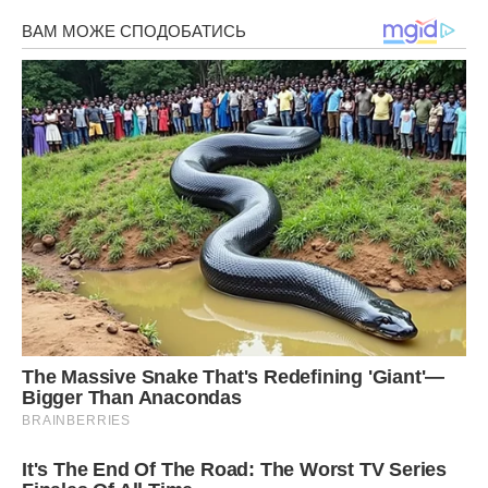
– Ілюшка-веснянка, за тобою мама прийшла!
І веснянкуватий хлопчик повис у неї на руці. Вийшла Таїсія
Іванівна, Олена розгублено усміхалася:
– Значить, доля.