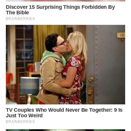
– Це тато? – запитав Ілюшка, дивлячись на Костін
портрет.
Олена кивнула і погладила, рудий йоржик.