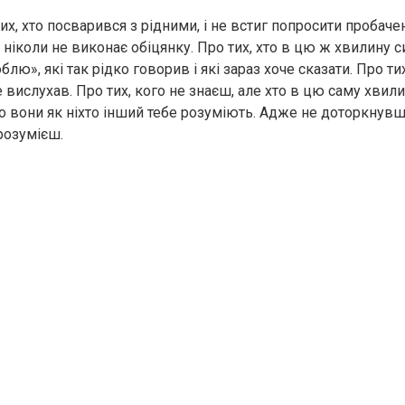
их, хто посварився з рідними, і не встиг попросити пробачен
 ніколи не виконає обіцянку. Про тих, хто в цю ж хвилину с
блю», які так рідко говорив і які зараз хоче сказати. Про ти
е вислухав. Про тих, кого не знаєш, але хто в цю саму хвил
о вони як ніхто інший тебе розуміють. Адже не доторкнувш
розумієш.