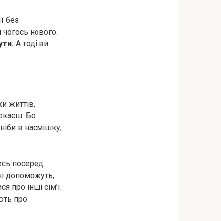
ї без
я чогось нового.
ути.
А тоді ви
ки життів,
чекаєш. Бо
 ніби в насмішку,
есь посеред
ані допоможуть,
я про інші сім’ї.
ють про