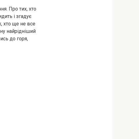
ня. Про тих, хто
идить і згадує
х, хто ще не все
ину найрідніший
ись до горя,