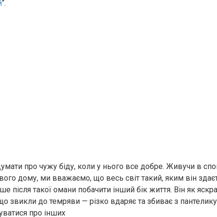
й
“.
думати про чужу біду, коли у нього все добре. Живучи в спо
вого дому, ми вважаємо, що весь світ такий, яким він здає
іше після такої омани побачити інший бік життя. Він як яск
що звикли до темряви — різко вдаряє та збиває з пантелику. 
уватися про інших