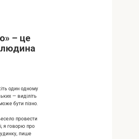
ю» – це
а людина
ажіть один одному
зьких — виділіть
 може бути пізно.
 весело провести
і, я говорю про
 будинку, пише