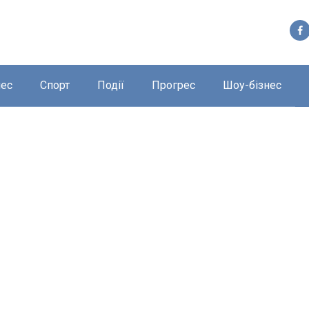
нес
Спорт
Події
Прогрес
Шоу-бізнес