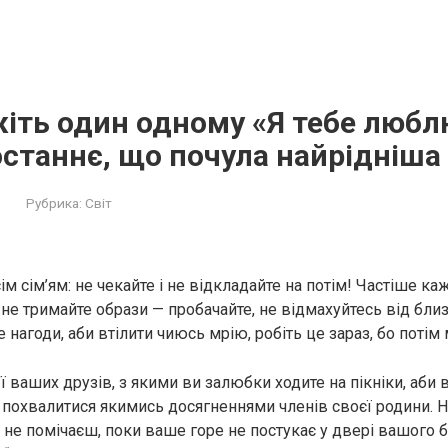
іть один одному «Я тебе любл
останнє, що почула найрідніш
Рубрика:
Світ
ім сім’ям: не чекайте і не відкладайте на потім! Частіше к
не тримайте образи — пробачайте, не відмахуйтесь від бли
те нагоди, аби втілити чиюсь мрію, робіть це зараз, бо потім
ї ваших друзів, з якими ви залюбки ходите на пікніки, аби
, похвалитися якимись досягненнями члeнів своєї родини. Н
ких не помічаєш, поки ваше горе не постукає у двері вашого