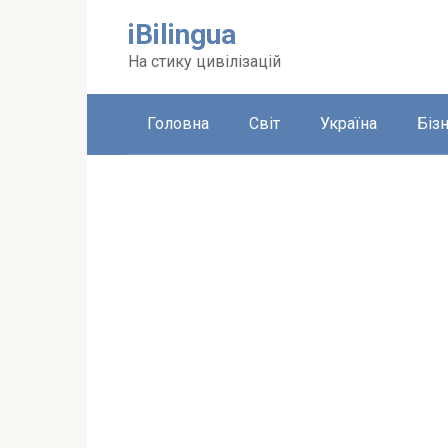
Перейти
iBilingua
до
вмісту
На стику цивілізацій
Головна
Світ
Україна
Біз