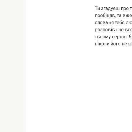
Ти згадуєш про т
пообіцяв, та вже
слова «я тебе лю
розповів і не вс
твоєму серцю, б
ніколи його не з