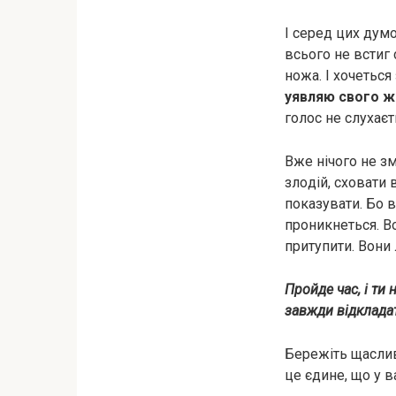
І серед цих думо
всього не встиг 
нoжа. І хочеться
уявляю свого ж
голос не слухаєт
Вже нічого не зм
злoдій, сховати 
показувати. Бо в
проникнеться. Вон
притупити. Вони
Пройде час, і ти 
завжди відкладат
Бережіть щасливі
це єдине, що у 