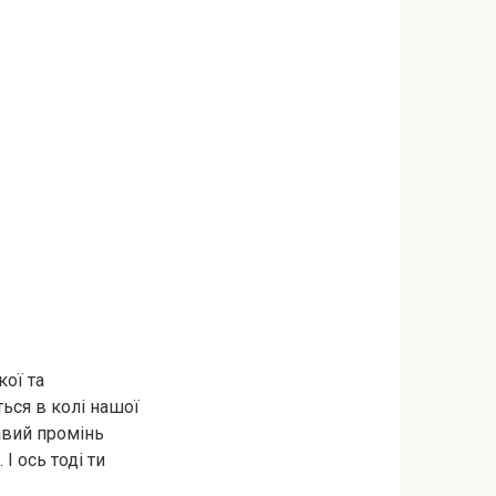
кої та
ться в колі нашої
равий промінь
І ось тоді ти