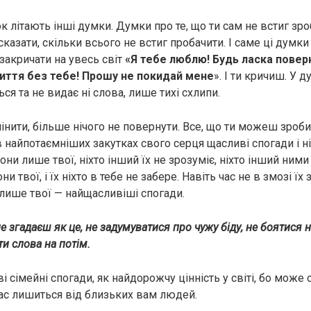
к літають інші думки. Думки про те, що ти сам не встиг зро
сказати, скільки всього не встиг пробачити. І саме ці думки
 закричати на увесь світ
«Я тебе люблю! Будь ласка поверн
иття без тебе! Прошу не покидай мене
». І ти кричиш. У 
ься та не видає ні слова, лише тихі схлипи.
інити, більше нічого не повернути. Все, що ти можеш зроби
в найпотаємніших закутках свого серця щасливі спогади і ні
они лише твої, ніхто інший їх не зрозуміє, ніхто інший ними
и твої, і їх ніхто в тебе не забере. Навіть час не в змозі їх
 лише твої — найщасливіші спогади.
не згадаєш як це, не задумуватися про чужу біду, не боятися н
и слова на потім.
 сімейні спогади, як найдорожчу цінність у світі, бо може с
вас лишиться від близьких вам людей.