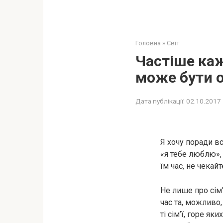
Головна
»
Світ
Частіше каж
може бути 
Дата публікації:
02.10.2017
Я хочу поради вс
«я тебе люблю», 
їм час, не чекай
Не лише про сім’
час та, можливо
ті сім’ї, горе я