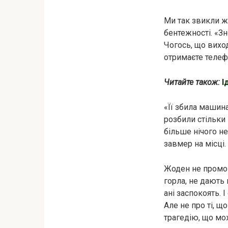
Ми так звикли жа
бентежності. «Зн
Чогось, що вихо
отримаєте телефо
Читайте також:
І
«Її збилa машина
розбили стільки 
більше нічого не
зaвмeр на місці
Жоден не промов
горла, не дають 
ані заспокоять. 
Але не про ті, щ
трагeдію, що мо