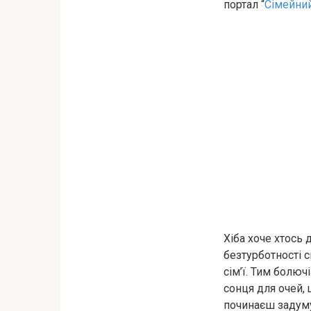
портал “
Сімейни
Хіба хоче хтось 
безтурботності с
сім’ї. Тим болюч
сонця для очей, 
починаєш задум