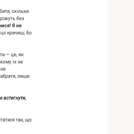
бити, скільки
 ріжуть без
ися! Я не
душі кричиш, бо
ти — це, як
кому їх не
 не
 забрати, лише
е встигнути,
татися так, що