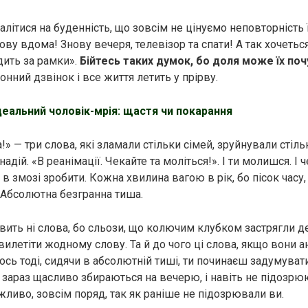
літися на буденність, що зовсім не цінуємо неповторність ї
ову вдома! Знову вечеря, телевізор та спати! А так хочетьс
дить за рамки».
Бійтесь таких думок, бо доля може їх поч
нний дзвінок і все життя летить у прірву.
деальний чоловік-мрія: щастя чи покарання
!» — три слова, які зламали стільки сімей, зруйнували стіль
надій. «В рeaнімації. Чекайте та моліться!». І ти молишся. І 
 в змозі зробити. Кожна хвилина вагою в рік, бо пісок часу,
. Абсолютна безгранна тиша.
ить ні слова, бо сльози, що колючим клубком застрягли д
вилетіти жодному слову. Та й до чого ці слова, якщо вони 
І ось тоді, сидячи в абсолютній тиші, ти починаєш задумуватис
о зараз щасливо збираються на вечерю, і навіть не підозрю
жливо, зовсім поряд, так як раніше не підозрювали ви.