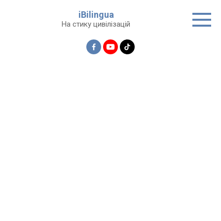
Перейти
iBilingua
до
На стику цивілізацій
вмісту