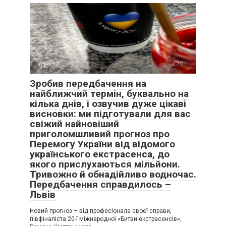
Україна
0
Зробив передбачення на
найближчий термін, буквально на
кілька днів, і озвучив дуже цікаві
висновки: ми підготували для вас
свіжий найновіший
приголомшливий прогноз про
Перемогу України від відомого
українського екстрасенса, до
якого прислухаються мільйони.
Тривожно й обнадійливо водночас.
Передбачення справдилось –
Львів
Новий прогноз – від професіонала своєї справи,
півфіналіста 20-ї міжнародної «Битви екстрасенсів»,