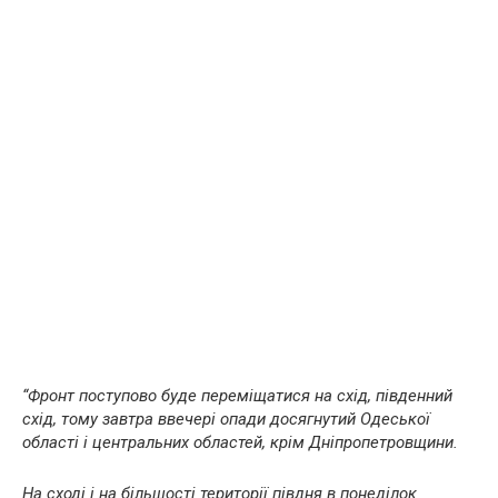
“Фронт поступово буде переміщатися на схід, південний
схід, тому завтра ввечері опади досягнутий Одеської
області і центральних областей, крім Дніпропетровщини.
На сході і на більшості території півдня в понеділок