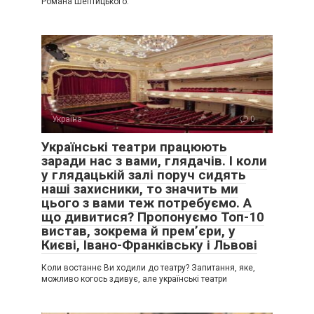
Романа Шептицького.
Україна
0
Українські театри працюють
заради нас з вами, глядачів. І коли
у глядацькій залі поруч сидять
наші захисники, то значить ми
цього з вами теж потребуємо. А
що дивитися? Пропонуємо Топ-10
вистав, зокрема й прем’єри, у
Києві, Івано-Франківську і Львові
Коли востаннє Ви ходили до театру? Запитання, яке,
можливо когось здивує, але українські театри