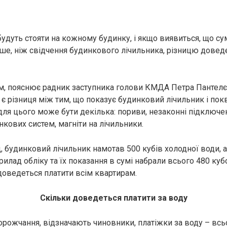
будуть стояти на кожному будинку, і якщо виявиться, що су
ше, ніж свідчення будинкового лічильника, різницю довед
м, пояснює радник заступника голови КМДА Петра Пантелє
 є різниця між тим, що показує будинковий лічильник і пок
 для цього може бути декілька: пориви, незаконні підключе
кових систем, магніти на лічильники.
, будинковий лічильник намотав 500 кубів холодної води, 
прилад обліку та їх показання в сумі набрали всього 480 куб
 доведеться платити всім квартирам.
Скільки доведеться платити за воду
дорожчання, відзначають чиновники, платіжки за воду – всь