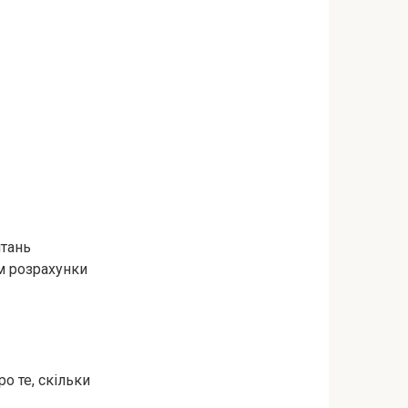
итань
м розрахунки
о те, скільки