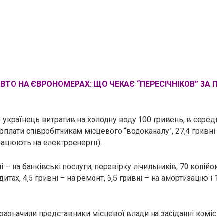
ВТО НА ЄВРОНОМЕРАХ: ЩО ЧЕКАЄ “ПЕРЕСІЧНІКОВ” ЗА
 українець витратив на холодну воду 100 гривень, в серед
арплати співробітникам місцевого “водоканалу”, 27,4 гривні
рацюють на електроенергії).
і – на банківські послуги, перевірку лічильників, 70 копій
итах, 4,5 гривні – на ремонт, 6,5 гривні – на амортизацію і 1
 зазначили представники місцевої влади на засіданні коміс