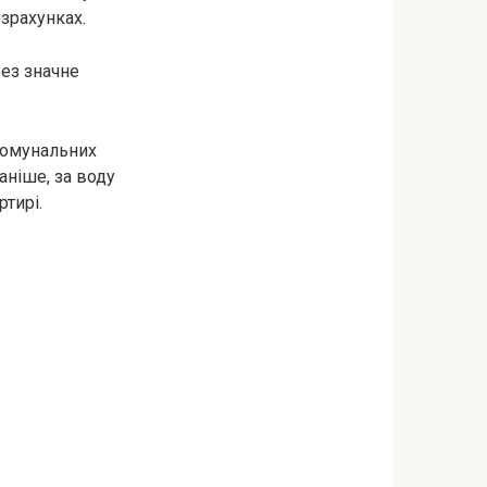
зрахунках.
рез значне
 комунальних
аніше, за воду
ртирі.