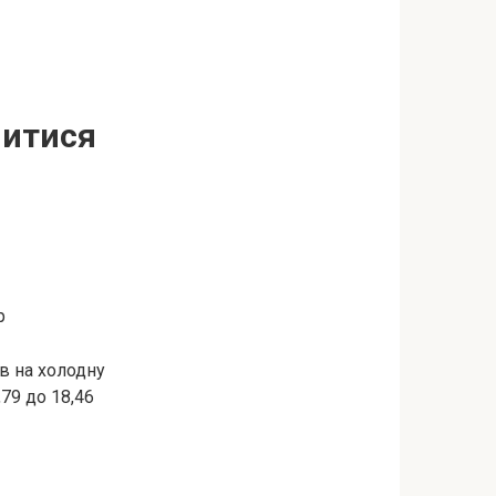
нитися
р
в на холодну
,79 до 18,46