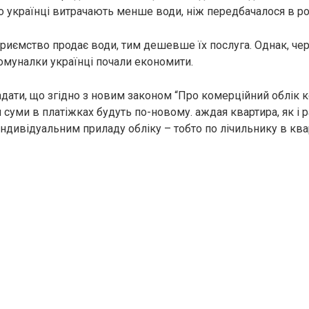
що українці витрачають менше води, ніж передбачалося в ро
риємство продає води, тим дешевше їх послуга. Однак, че
муналки українці почали економити.
адати, що згідно з новим законом “Про комерційний облік
 суми в платіжках будуть по-новому. аждая квартира, як і р
індивідуальним приладу обліку – тобто по лічильнику в ква