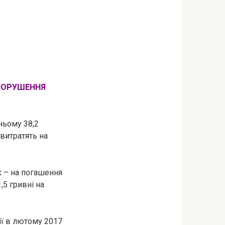
 ПОРУШЕННЯ
ньому 38,2
 витратять на
ок – на погашення
,5 гривні на
ії в лютому 2017