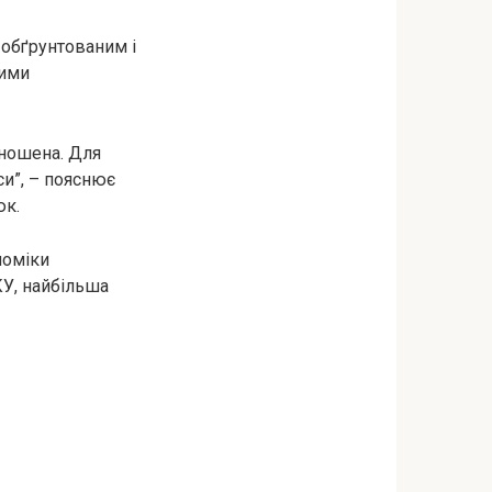
 обґрунтованим і
ними
зношена. Для
си”, – пояснює
юк.
номіки
КУ, найбільша