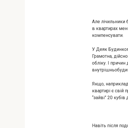
Але лічильники 
в квартирах мен
компенсувати.
У Деяк Будинко
Грамотна, дійсно
обліку. І причин
внутрішньобудин
Якщо, наприклад
квартирі є свій 
“зайві” 20 кубів
Навіть після по