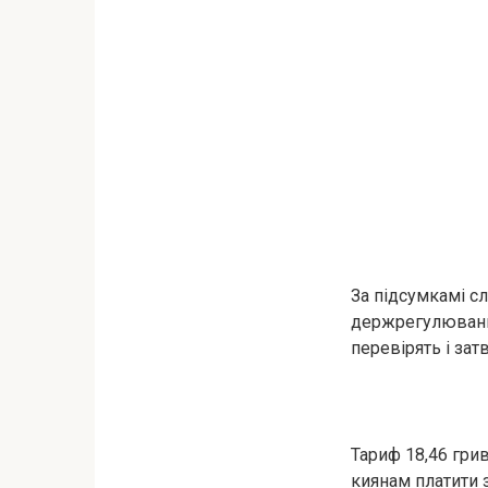
За підсумкамі с
держрегулювання
перевірять і зат
Тариф 18,46 грив
киянам платити 