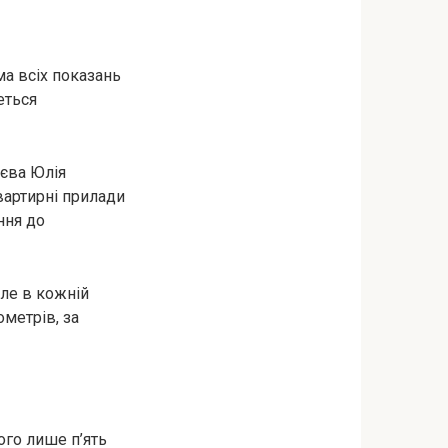
ма всіх показань
еться
єва Юлія
вартирні прилади
ння до
але в кожній
ометрів, за
ого лише п’ять