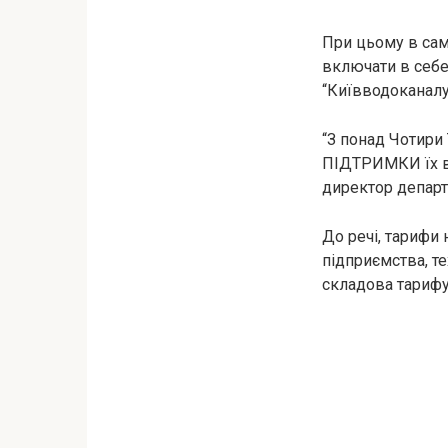
При цьому в сам
включати в себе
“Київводоканалу”
“З понад Чотири
ПІДТРИМКИ їх в 
директор департ
До речі, тарифи 
підприємства, т
складова тарифу