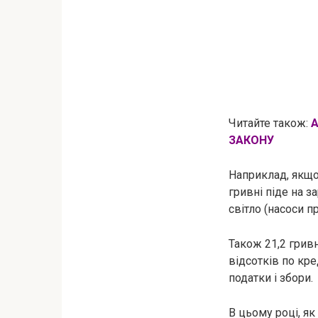
Читайте також:
А
ЗАКОНУ
Наприклад, якщо
гривні піде на з
світло (насоси п
Також 21,2 гривн
відсотків по кред
податки і збори.
В цьому році, як