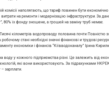
ій комісії наполягають, що тариф повинен бути економічно
 витрати на ремонти і модернізацію інфраструктури. За да
, 80% їх фонду зношене, а грошей на заміну труб немає.
 Тисячі кілометрів водопроводу половина почти Повністю 
робочому стані необхідні значні фінансові и трудові ресур
аменту економіки і фінансів “Кіївводоканалу” Ірина Кирил
на воду у кожного підприємства різні. Це залежить від еко
ехнологій, які вони використовують. За підрахунками НКРЕ
 – зарплати.