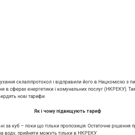
лухання склаліпротокол і відправили його в Нацкомісію з п
 в сферах енергетики і комунальних послуг (НКРЕКУ). Та
вердять нові тарифи.
Як і чому підвищують тариф
ні за куб – поки що тільки пропозиція. Остаточне рішення пр
за воду, прийняти можуть тільки в НКРЕКУ.