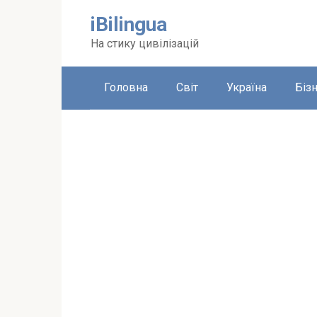
Перейти
iBilingua
до
вмісту
На стику цивілізацій
Головна
Світ
Україна
Біз