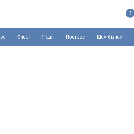
нес
Спорт
Події
Прогрес
Шоу-бізнес