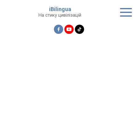
Перейти
iBilingua
до
На стику цивілізацій
вмісту