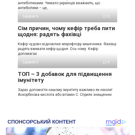
антибіотиками. Чимало українців вважають, що
антибіотики – це,
Здоров'я
0
Сім причин, чому кефір треба пити
щодня: радять фахівці
Кефір чудово відновлює мікрофлору кишечника. Фахівці
радять вживати кефір щодня. Ось чому: Кефір
допомагає
Здоров'я
0
ТОП – 3 добавок для підвищення
імунітету
Зараз допомогти нашому імунітету важливо як ніколи!
Аскорбінова кислота або вітамін С. Сприяє знищенню