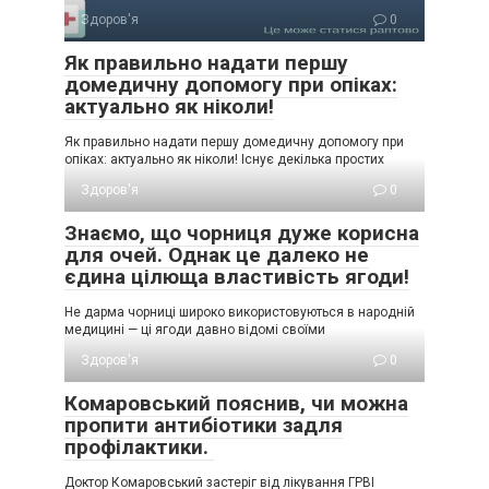
Здоров'я
0
Як правильно надати першу
домедичну допомогу при опіках:
актуально як ніколи!
Як правильно надати першу домедичну допомогу при
опіках: актуально як ніколи! Існує декілька простих
Здоров'я
0
Знаємо, що чорниця дуже корисна
для очей. Однак це далеко не
єдина цілюща властивість ягоди!
Не дарма чорниці широко використовуються в народній
медицині — ці ягоди давно відомі своїми
Здоров'я
0
Комаровський пояснив, чи можна
пропити антибіотики задля
профілактики.
Доктор Комаровський застеріг від лікування ГРВІ