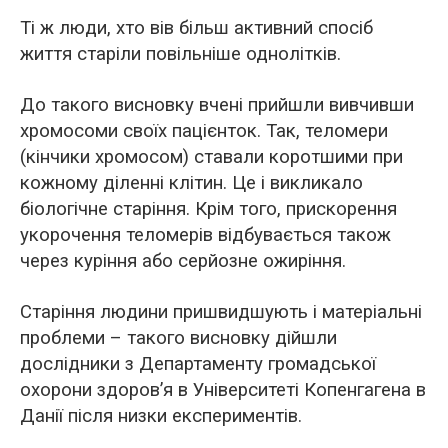
Ті ж люди, хто вів більш активний спосіб
життя старіли повільніше однолітків.
До такого висновку вчені прийшли вивчивши
хромосоми своїх пацієнток. Так, теломери
(кінчики хромосом) ставали коротшими при
кожному діленні клітин. Це і викликало
біологічне старіння. Крім того, прискорення
укорочення теломерів відбувається також
через куріння або серйозне ожиріння.
Старіння людини пришвидшують і матеріальні
проблеми – такого висновку дійшли
дослідники з Департаменту громадської
охорони здоров’я в Університеті Копенгагена в
Данії після низки експериментів.