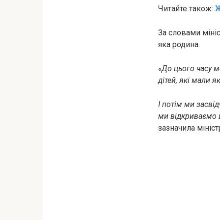
Читайте також:
Ж
За словами мініс
яка родина.
«До цього часу 
дітей, які мали я
І потім ми засві
ми відкриваємо 
зазначила мініст