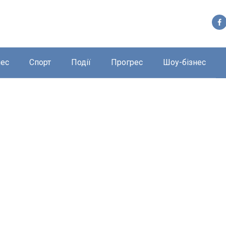
нес
Спорт
Події
Прогрес
Шоу-бізнес