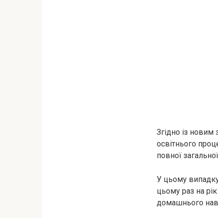
Згідно із новим 
освітнього проц
повної загально
У цьому випадку 
цьому раз на рік
домашнього нав