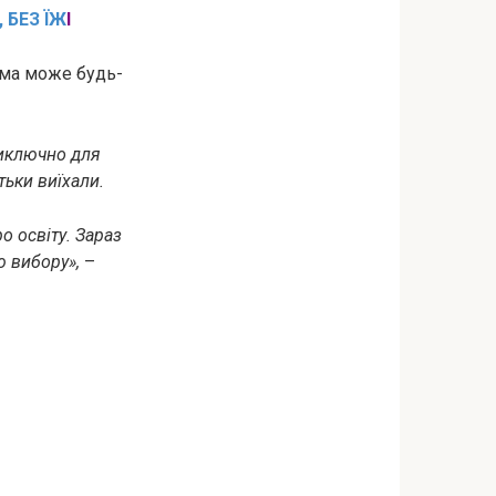
 БЕЗ ЇЖ
І
дома може будь-
виключно для
тьки виїхали.
о освіту. Зараз
 вибору»,
–