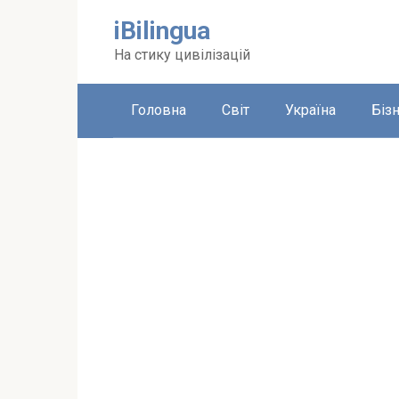
Перейти
iBilingua
до
вмісту
На стику цивілізацій
Головна
Світ
Україна
Біз