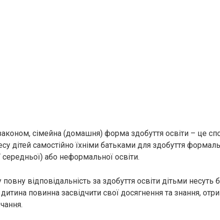
законом, сімейна (домашня) форма здобуття освіти – це спо
есу дітей самостійно їхніми батьками для здобуття формаль
ї середньої) або неформальної освіти.
повну відповідальність за здобуття освіти дітьми несуть 
 дитина повинна засвідчити свої досягнення та знання, отри
чання.