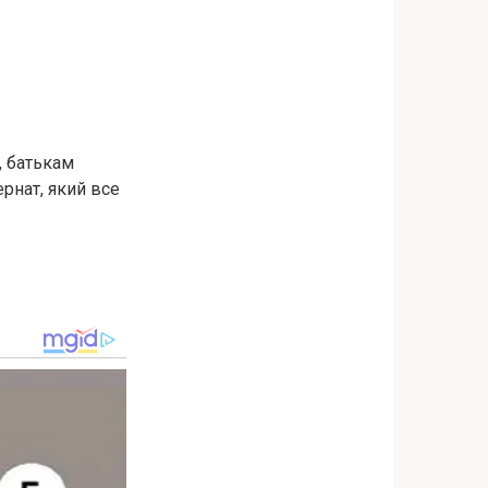
, батькам
рнат, який все