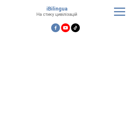
Перейти
iBilingua
до
На стику цивілізацій
вмісту