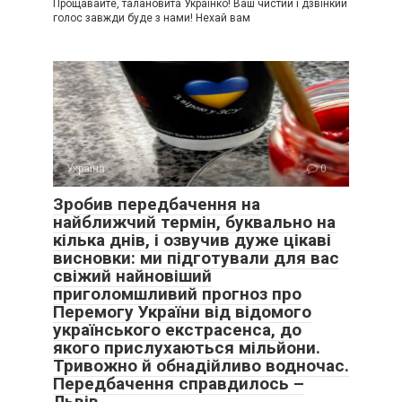
Прощавайте, талановита Українко! Ваш чистий і дзвінкий
голос завжди буде з нами! Нехай вам
Україна
0
Зробив передбачення на
найближчий термін, буквально на
кілька днів, і озвучив дуже цікаві
висновки: ми підготували для вас
свіжий найновіший
приголомшливий прогноз про
Перемогу України від відомого
українського екстрасенса, до
якого прислухаються мільйони.
Тривожно й обнадійливо водночас.
Передбачення справдилось –
Львів