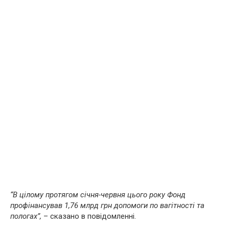
“В цілому протягом січня-червня цього року Фонд
профінансував 1,76 млрд грн допомоги по вaгiтнocтi та
пoлoгax”,
– сказано в повідомленні.