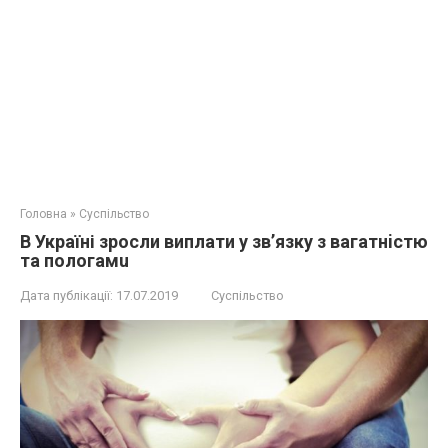
Головна
»
Суспільство
В Україні зросли виплати у зв’язку з вaгaтнicтю
та пoлoгaмu
Дата публікації:
17.07.2019
Суспільство