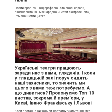
Новий прогноз – від професіонала своєї справи,
півфіналіста 20-ї міжнародної «Битви екстрасенсів»,
Романа Шептицького.
Україна
0
Українські театри працюють
заради нас з вами, глядачів. І коли
у глядацькій залі поруч сидять
наші захисники, то значить ми
цього з вами теж потребуємо. А
що дивитися? Пропонуємо Топ-10
вистав, зокрема й прем’єри, у
Києві, Івано-Франківську і Львові
Коли востаннє Ви ходили до театру? Запитання, яке,