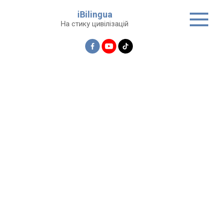
Перейти
iBilingua
до
На стику цивілізацій
вмісту