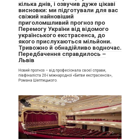
кілька днів, і озвучив дуже цікаві
висновки: ми підготували для вас
свіжий найновіший
приголомшливий прогноз про
Перемогу України від відомого
українського екстрасенса, до
якого прислухаються мільйони.
Тривожно й обнадійливо водночас.
Передбачення справдилось –
Львів
Новий прогноз – від професіонала своєї справи,
півфіналіста 20-ї міжнародної «Битви екстрасенсів»,
Романа Шептицького.
Україна
0