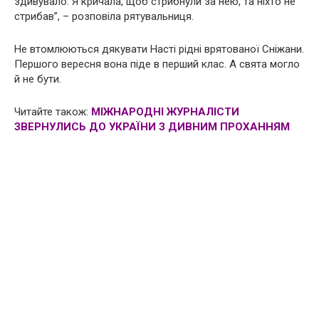
здивувало. Я кричала, щоб стрибнули за нею, та ніхто не
стрибав”, – розповіла рятувальниця.
Не втомлюються дякувати Насті рідні врятованої Сніжани.
Першого вересня вона піде в перший клас. А свята могло
й не бути.
Читайте також:
МІЖНАРОДНІ ЖУРНАЛІСТИ
ЗВЕРНУЛИСЬ ДО УКРАЇНИ З ДИВНИМ ПРОХАННЯМ