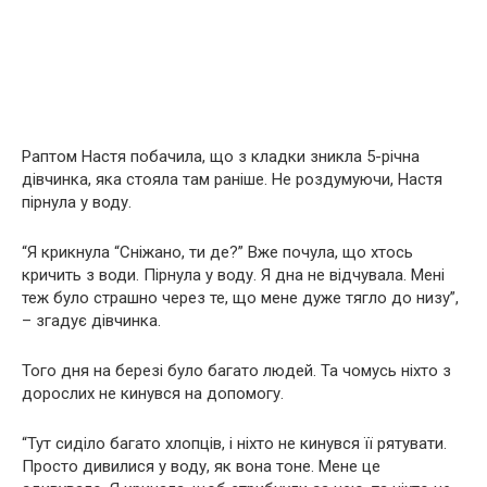
Раптом Настя побачила, що з кладки зникла 5-річна
дівчинка, яка стояла там раніше. Не роздумуючи, Настя
пірнула у воду.
“Я крикнула “Сніжано, ти де?” Вже почула, що хтось
кричить з води. Пірнула у воду. Я дна не відчувала. Мені
теж було страшно через те, що мене дуже тягло до низу”,
– згадує дівчинка.
Того дня на березі було багато людей. Та чомусь ніхто з
дорослих не кинувся на допомогу.
“Тут сиділо багато хлопців, і ніхто не кинувся її рятувати.
Просто дивилися у воду, як вона тоне. Мене це