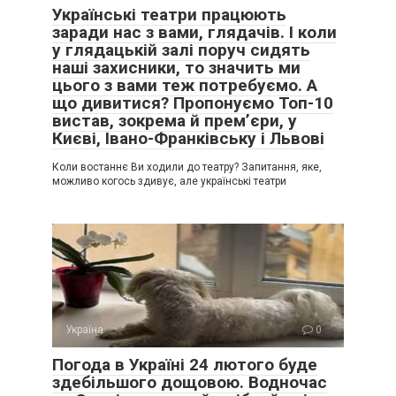
Українські театри працюють
заради нас з вами, глядачів. І коли
у глядацькій залі поруч сидять
наші захисники, то значить ми
цього з вами теж потребуємо. А
що дивитися? Пропонуємо Топ-10
вистав, зокрема й прем’єри, у
Києві, Івано-Франківську і Львові
Коли востаннє Ви ходили до театру? Запитання, яке,
можливо когось здивує, але українські театри
Україна
0
Погода в Україні 24 лютого буде
здебільшого дощовою. Водночас