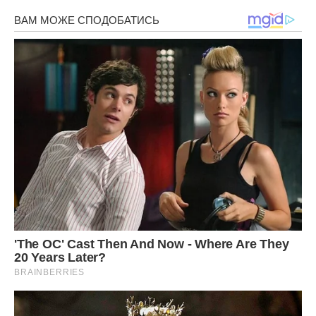
сильним і незалежним, він – природжений лідер, який
легко отримує всі блага світу і відзначається оточуючими.