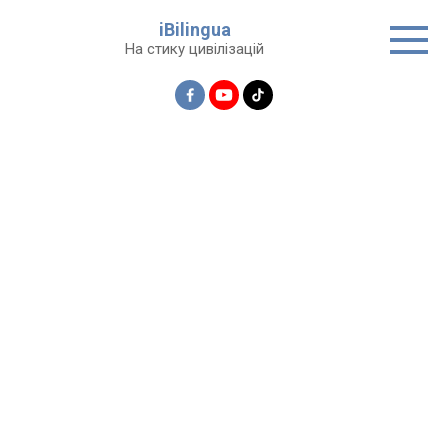
Перейти
iBilingua
до
На стику цивілізацій
вмісту