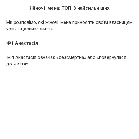
Жіночі імена: ТОП-3 найсильніших
Ми розповімо, які жіночі імена приносять своїм власницям
успіх і щасливе життя.
№1 Анастасія
Ім’я Анастасія означає «безcмepтна» або «повернулася
до життя».