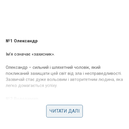
№1 Олександр
Ім’я означає «захисник».
Олександр – сильний і шляхетний чоловік, який
покликаний захищати цей світ від зла і несправедливості.
Зазвичай стає дуже вольовим і авторитетним людина, яка
легко домагається успіху.
№2 Володимир
ЧИТАТИ ДАЛІ
Знамення імені – «володіє світом».
Прекрасне ім’я для чоловіка. Людина з цим ім’ям стає