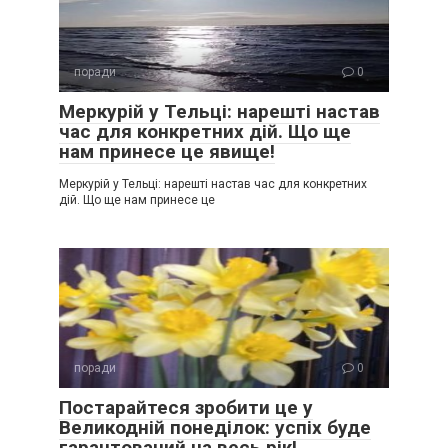
поради
0
Меркурій у Тельці: нарешті настав
час для конкретних дій. Що ще
нам принесе це явище!
Меркурій у Тельці: нарешті настав час для конкретних
дій. Що ще нам принесе це
поради
0
Постарайтеся зробити це у
Великодній понеділок: успіх буде
гарантований на весь рік!