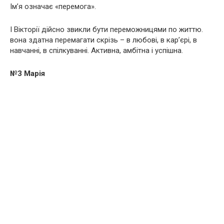
Ім’я означає «перемога».
І Вікторії дійсно звикли бути переможницями по життю.
вона здатна перемагати скрізь – в любові, в кар’єрі, в
навчанні, в спілкуванні. Активна, амбітна і успішна.
№3 Марія