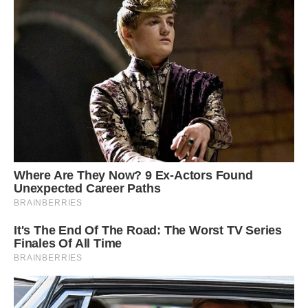
№3 Микита
Ім’я Микита означає «переможець».
Микита з самого дитинства хоче перемагати в усьому і
бути першим у будь-якому починанні. Він викладається на
максимум і стає найкращим.
Тому Микита отримує по життю все, чого захоче. Він не
вміє здаватися, а, виростаючи, стає надійним чоловіком і
батьком.