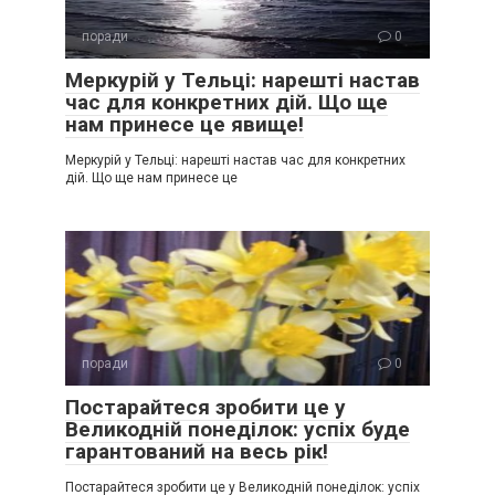
поради
0
Меркурій у Тельці: нарешті настав
час для конкретних дій. Що ще
нам принесе це явище!
Меркурій у Тельці: нарешті настав час для конкретних
дій. Що ще нам принесе це
поради
0
Постарайтеся зробити це у
Великодній понеділок: успіх буде
гарантований на весь рік!
Постарайтеся зробити це у Великодній понеділок: успіх