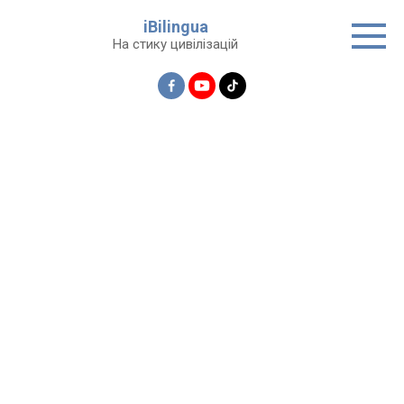
Перейти
iBilingua
до
На стику цивілізацій
вмісту