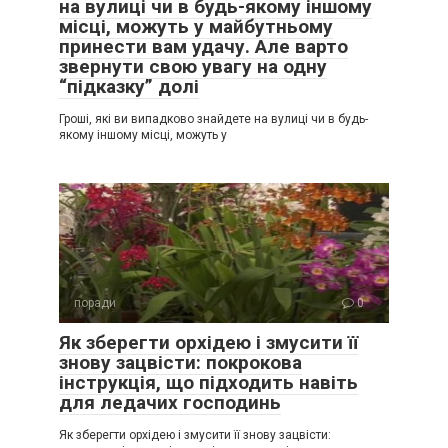
на вулиці чи в будь-якому іншому
місці, можуть у майбутньому
принести вам удачу. Але варто
звернути свою увагу на одну
“підказку” долі
Гроші, які ви випадково знайдете на вулиці чи в будь-
якому іншому місці, можуть у
поради
0
Як зберегти орхідею і змусити її
знову зацвісти: покрокова
інструкція, що підходить навіть
для ледачих господинь
Як зберегти орхідею і змусити її знову зацвісти: