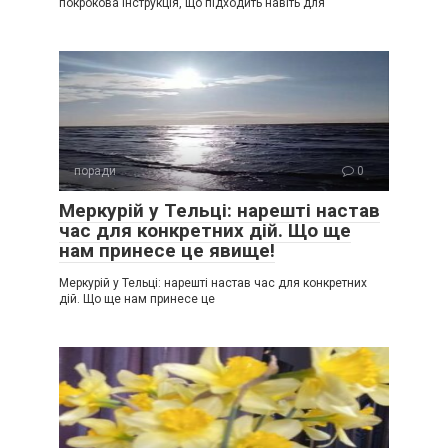
покрокова інструкція, що підходить навіть для
поради
0
Меркурій у Тельці: нарешті настав
час для конкретних дій. Що ще
нам принесе це явище!
Меркурій у Тельці: нарешті настав час для конкретних
дій. Що ще нам принесе це