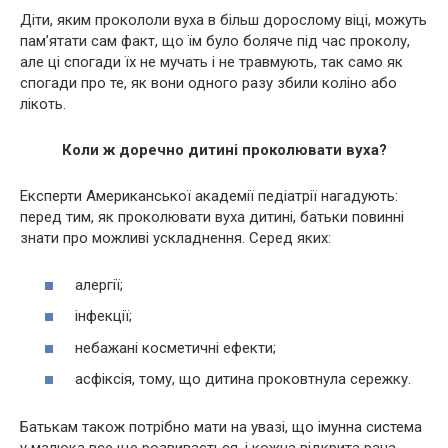
Діти, яким прокололи вуха в більш дорослому віці, можуть
пам’ятати сам факт, що їм було боляче під час проколу,
але ці спогади їх не мучать і не травмують, так само як
спогади про те, як вони одного разу збили коліно або
лікоть.
Коли ж доречно дитині проколювати вуха?
Експерти Американської академії педіатрії нагадують:
перед тим, як проколювати вуха дитині, батьки повинні
знати про можливі ускладнення. Серед яких:
алергії;
інфекції;
небажані косметичні ефекти;
асфіксія, тому, що дитина проковтнула сережку.
Батькам також потрібно мати на увазі, що імунна система