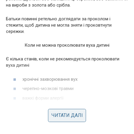
на вироби з золота або срібла.
Батьки повинні ретельно доглядати за проколом і
стежити, щоб дитина не могла зняти і проковтнути
сережки.
Коли не можна проколювати вуха дитині
Є кілька станів, коли не рекомендується проколювати
вуха дитині
хронічні захворювання вух
черепно-мозкові травми
важкі форми алергії
зaxворювання кpoві
ЧИТАТИ ДАЛІ
цукровий дiaбет
peвматизм