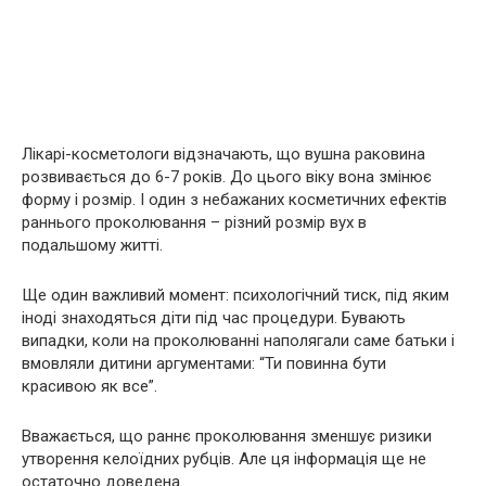
Лікарі-косметологи відзначають, що вушна раковина
розвивається до 6-7 років. До цього віку вона змінює
форму і розмір. І один з небажаних косметичних ефектів
раннього проколювання – різний розмір вух в
подальшому житті.
Ще один важливий момент: психологічний тиск, під яким
іноді знаходяться діти під час процедури. Бувають
випадки, коли на проколюванні наполягали саме батьки і
вмовляли дитини аргументами: “Ти повинна бути
красивою як все”.
Вважається, що раннє проколювання зменшує ризики
утворення келоїдних рубців. Але ця інформація ще не
остаточно доведена.