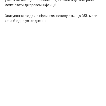
у малюка все ще розвивається, і кожна відкрита рана
може стати джерелом інфекцій.
Опитування людей з пірсингом показують, що 35% мали
хоча б одне ускладнення.