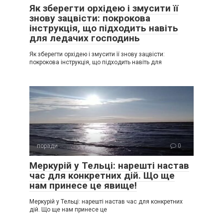
Як зберегти орхідею і змусити її
знову зацвісти: покрокова
інструкція, що підходить навіть
для ледачих господинь
Як зберегти орхідею і змусити її знову зацвісти:
покрокова інструкція, що підходить навіть для
поради
0
Меркурій у Тельці: нарешті настав
час для конкретних дій. Що ще
нам принесе це явище!
Меркурій у Тельці: нарешті настав час для конкретних
дій. Що ще нам принесе це