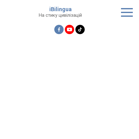
Перейти
iBilingua
до
На стику цивілізацій
вмісту