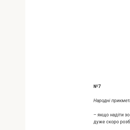
№7
Народні прикмет
– якщо надіти з
дуже скоро розба