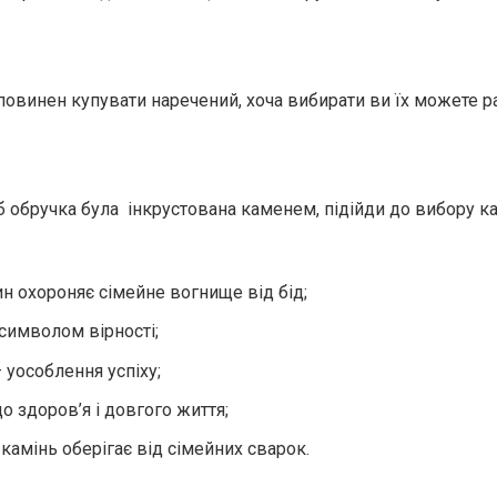
повинен купувати наречений, хоча вибирати ви їх можете р
 обручка була інкрустована каменем, підійди до вибору 
н охороняє сімейне вогнище від бід;
 символом вірності;
 уособлення успіху;
о здоров’я і довгого життя;
камінь оберігає від сімейних сварок.