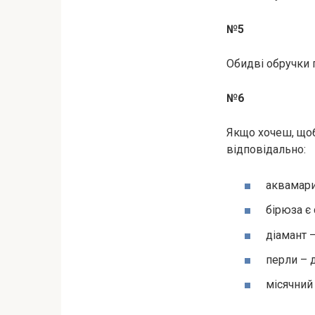
№5
Обидві обручки 
№6
Якщо хочеш, щоб
відповідально:
аквамари
бірюза є
діамант –
перли – д
місячний 