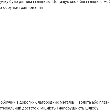
чку було рівним і гладким. Це віщує спокійні і гладкі сіме
на обручки гравіювання.
обручки з дорогих благородних металів – золота або плати
теріальний достаток, міцність і непорушність шлюбу.