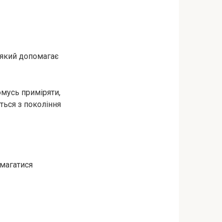
, який допомагає
омусь приміряти,
ться з покоління
амагатися