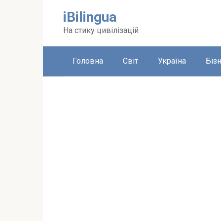
Перейти
iBilingua
до
вмісту
На стику цивілізацій
Головна
Світ
Україна
Біз