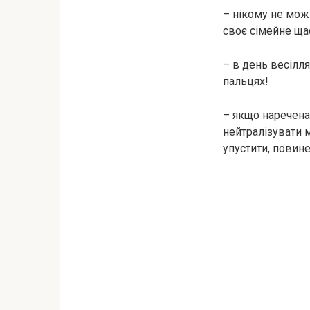
– нікому не можн
своє сімейне ща
– в день весілля
пальцях!
– якщо наречена
нейтралізувати м
упустити, повин