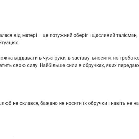
алася від матері – це потужний оберіг і щасливий талісман
итуаціях.
жна віддавати в чужі руки, в заставу, вносити; не треба к
атить свою силу. Найбільше сили в обручках, яких передаю
люб не склався, бажано не носити їх обручки і навіть не н