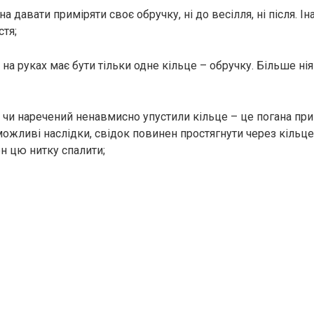
а давати приміряти своє обручку, ні до весілля, ні після. І
стя;
 на руках має бути тільки одне кільце – обручку. Більше ні
 чи наречений ненавмисно упустили кільце – це погана пр
ожливі наслідки, свідок повинен простягнути через кільце 
ен цю нитку спалити;