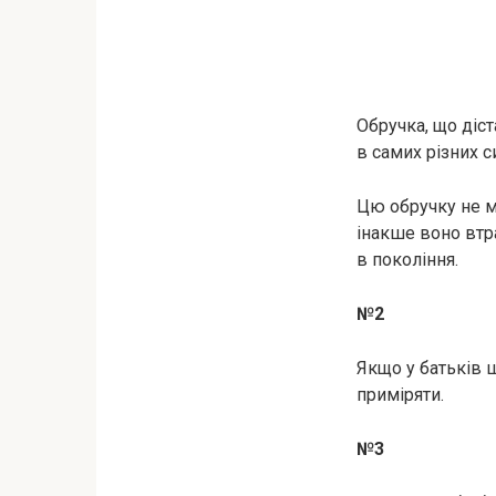
Обручка, що діст
в самих різних с
Цю обручку не мо
інакше воно втр
в покоління.
№2
Якщо у батьків ш
приміряти.
№3