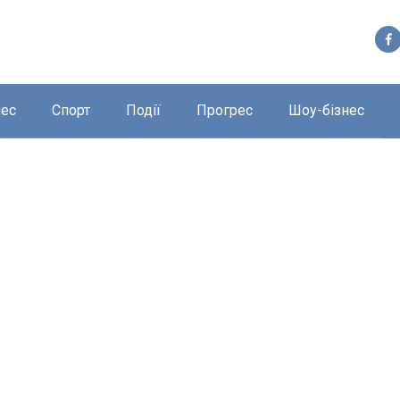
нес
Спорт
Події
Прогрес
Шоу-бізнес