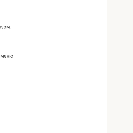
азом.
каменю