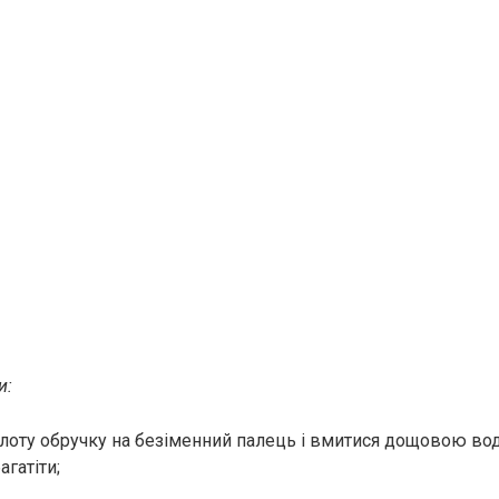
и:
олоту обручку на безіменний палець і вмитися дощовою в
гатіти;