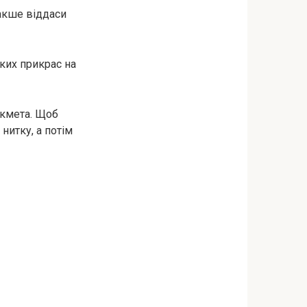
накше віддаси
яких прикрас на
икмета. Щоб
нитку, а потім