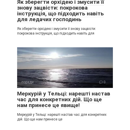
Як зберегти орхідею і змусити її
знову зацвісти: покрокова
інструкція, що підходить навіть
для ледачих господинь
Як зберегти орхідею і змусити її знову зацвісти:
покрокова інструкція, що підходить навіть для
поради
0
Меркурій у Тельці: нарешті настав
час для конкретних дій. Що ще
нам принесе це явище!
Меркурій у Тельці: нарешті настав час для конкретних
дій. Що ще нам принесе це