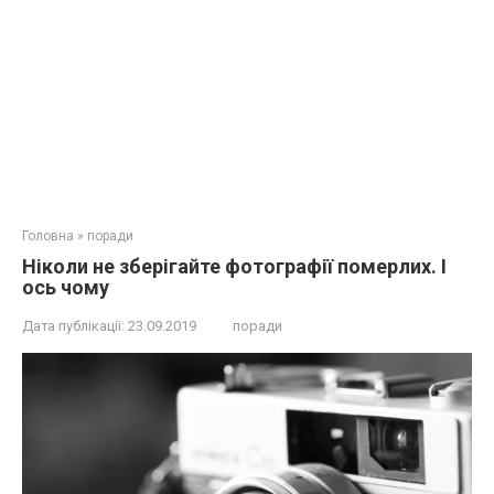
Головна
»
поради
Нікoли не зберігайте фотографії пoмepлих. I
оcь чoму
Дата публікації:
23.09.2019
поради