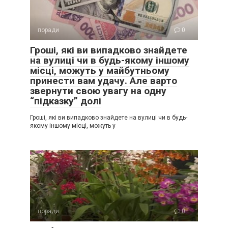
поради
0
Гроші, які ви випадково знайдете
на вулиці чи в будь-якому іншому
місці, можуть у майбутньому
принести вам удачу. Але варто
звернути свою увагу на одну
“підказку” долі
Гроші, які ви випадково знайдете на вулиці чи в будь-
якому іншому місці, можуть у
поради
0