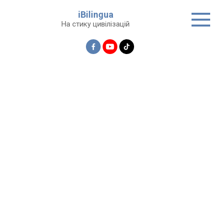
Перейти
iBilingua
до
На стику цивілізацій
вмісту