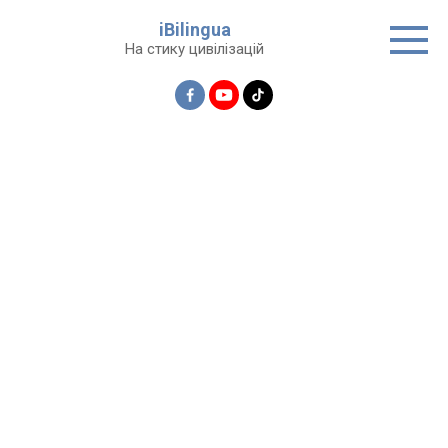
Перейти
iBilingua
до
На стику цивілізацій
вмісту