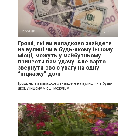
поради
0
Гроші, які ви випадково знайдете
на вулиці чи в будь-якому іншому
місці, можуть у майбутньому
принести вам удачу. Але варто
звернути свою увагу на одну
“підказку” долі
Гроші, які ви випадково знайдете на вулиці чи в будь-
якому іншому місці, можуть у