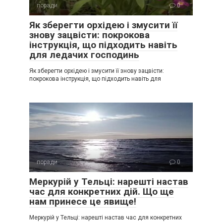
поради
0
Як зберегти орхідею і змусити її
знову зацвісти: покрокова
інструкція, що підходить навіть
для ледачих господинь
Як зберегти орхідею і змусити її знову зацвісти:
покрокова інструкція, що підходить навіть для
поради
0
Меркурій у Тельці: нарешті настав
час для конкретних дій. Що ще
нам принесе це явище!
Меркурій у Тельці: нарешті настав час для конкретних