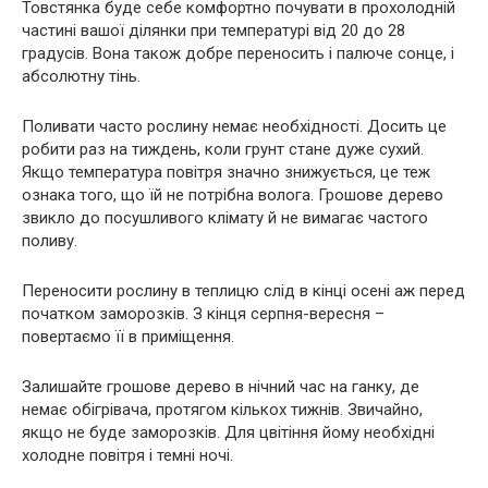
Товстянка буде себе комфортно почувати в прохолодній
частині вашої ділянки при температурі від 20 до 28
градусів. Вона також добре переносить і палюче сонце, і
абсолютну тінь.
Поливати часто рослину немає необхідності. Досить це
робити раз на тиждень, коли грунт стане дуже сухий.
Якщо температура повітря значно знижується, це теж
ознака того, що їй не потрібна волога. Грошове дерево
звикло до посушливого клімату й не вимагає частого
поливу.
Переносити рослину в теплицю слід в кінці осені аж перед
початком заморозків. З кінця серпня-вересня –
повертаємо її в приміщення.
Залишайте грошове дерево в нічний час на ганку, де
немає обігрівача, протягом кількох тижнів. Звичайно,
якщо не буде заморозків. Для цвітіння йому необхідні
холодне повітря і темні ночі.