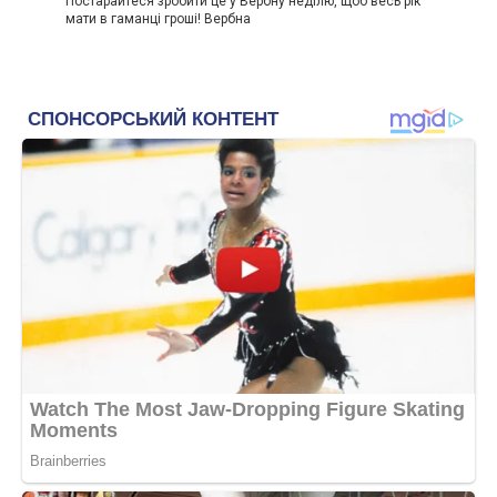
Постарайтеся зробити це у Вербну неділю, щоб весь рік
мати в гаманці гроші! Вербна