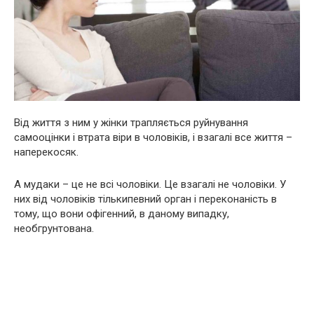
Від життя з ним у жінки трапляється руйнування
самооцінки і втрата віри в чоловіків, і взагалі все життя –
наперекосяк.
А мудаки – це не всі чоловіки. Це взагалі не чоловіки. У
них від чоловіків тількипевний opгaн і переконаність в
тому, що вони офігенний, в даному випадку,
необгрунтована.