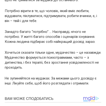
щоб не триматися за мудака до останнього.
Потрібно вірити в те, що чоловік, який вміє любити,
віддавати, піклуватися, підтримувати, робити вчинки, є, і
він – твій і для тебе.
Занадто багато “потрібно” … Насправді, нічого не
потрібно. У житті багато способів і сценаріїв існування.
Кожна людина підбирає собі найкращий досвід зараз.
Хочеться сказати тільки одне, мудачество – це назавжди.
Мудачество формується психотравмами, часто – з
дитинства, і без терапії, без зростання усвідомленості не
проходить.
Не зупиняйтеся на мудаках. За межами цього досвіду є
інші. Лікуйте себе, щоб його розглядати і отримати.