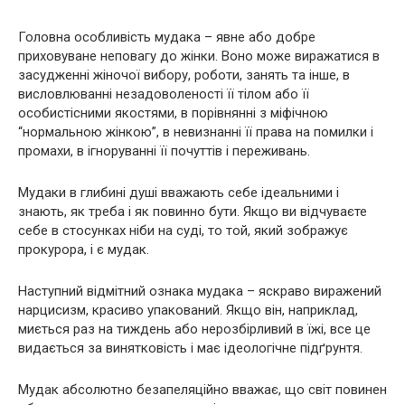
Головна особливість мудака – явне або добре
приховуване неповагу до жінки. Воно може виражатися в
засудженні жіночої вибору, роботи, занять та інше, в
висловлюванні незадоволеності її тілом або її
особистісними якостями, в порівнянні з міфічною
“нормальною жінкою”, в невизнанні її права на помилки і
промахи, в ігноруванні її почуттів і переживань.
Мудаки в глибині душі вважають себе ідеальними і
знають, як треба і як повинно бути. Якщо ви відчуваєте
себе в стосунках ніби на суді, то той, який зображує
прокурора, і є мудак.
Наступний відмітний ознака мудака – яскраво виражений
нарцисизм, красиво упакований. Якщо він, наприклад,
миється раз на тиждень або нерозбірливий в їжі, все це
видається за винятковість і має ідеологічне підґрунтя.
Мудак абсолютно безапеляційно вважає, що світ повинен