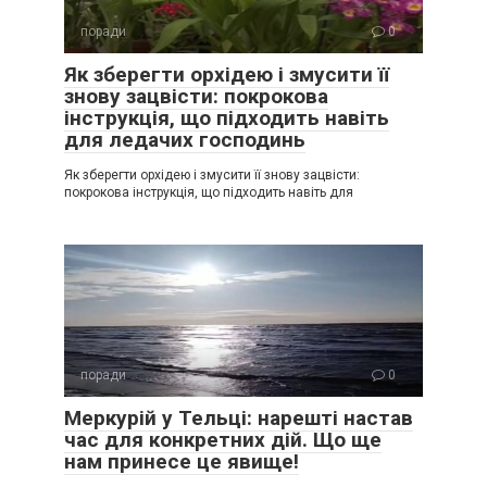
поради
0
Як зберегти орхідею і змусити її
знову зацвісти: покрокова
інструкція, що підходить навіть
для ледачих господинь
Як зберегти орхідею і змусити її знову зацвісти:
покрокова інструкція, що підходить навіть для
поради
0
Меркурій у Тельці: нарешті настав
час для конкретних дій. Що ще
нам принесе це явище!