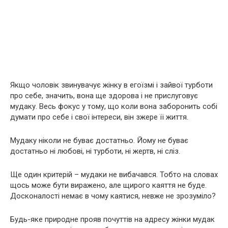
Якщо чоловік звинувачує жінку в егоїзмі і зайвої турботи
про себе, значить, вона ще здорова і не прислуговує
мудаку. Весь фокус у тому, що коли вона заборонить собі
думати про себе і свої інтереси, він зжере її життя.
Мудаку ніколи не буває достатньо. Йому не буває
достатньо ні любові, ні турботи, ні жертв, ні сліз.
Ще один критерій – мудаки не вибачався. Тобто на словах
щось може бути виражено, але щирого каяття не буде.
Досконалості немає в чому каятися, невже не зрозуміло?
Будь-яке природне прояв почуттів на адресу жінки мудак