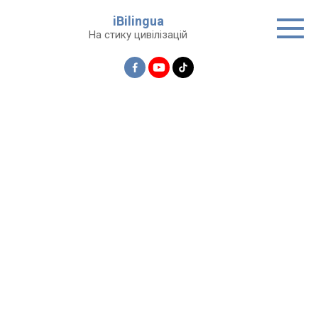
Перейти
iBilingua
до
На стику цивілізацій
вмісту