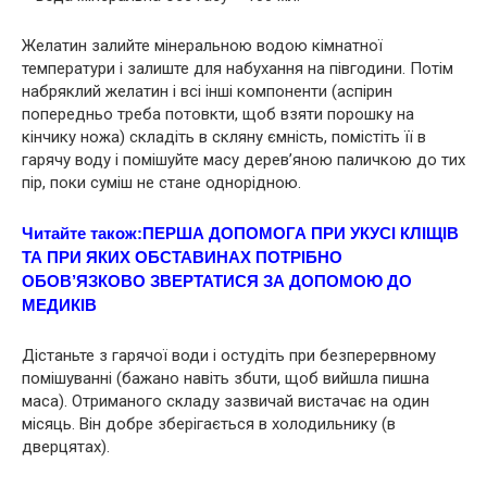
Желатин залийте мінеральною водою кімнатної
температури і залиште для набухання на півгодини. Потім
набряклий желатин і всі інші компоненти (аспiрин
попередньо треба потовкти, щоб взяти порошку на
кінчику ножа) складіть в скляну ємність, помістіть її в
гарячу воду і помішуйте масу дерев’яною паличкою до тих
пір, поки суміш не стане однорідною.
Читайте також:
ПЕPША ДОПOМОГА ПРИ УКУCІ КЛIЩІВ
ТА ПРИ ЯКИХ ОБСТАВИНАХ ПОТРІБНО
ОБОВ’ЯЗКОВО ЗВЕРТАТИСЯ ЗА ДОПОМОЮ ДО
МЕДИКІВ
Дістаньте з гарячої води і остудіть при безперервному
помішуванні (бажано навіть збuти, щоб вийшла пишна
маса). Отриманого складу зазвичай вистачає на один
місяць. Він добре зберігається в холодильнику (в
дверцятах).