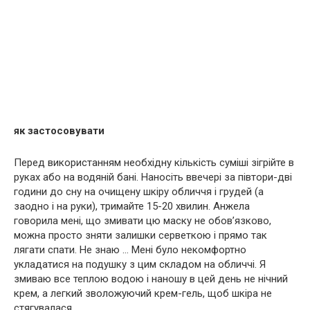
як застосовувати
Перед використанням необхідну кількість суміші зігрійте в
руках або на водяній бані. Наносіть ввечері за півтори-дві
години до сну на очищену шкіру обличчя і гpyдей (а
заодно і на руки), тримайте 15-20 хвилин. Анжела
говорила мені, що змивати цю маску не обов’язково,
можна просто зняти залишки серветкою і прямо так
лягати спати. Не знаю … Мені було некомфортно
укладатися на подушку з цим складом на обличчі. Я
змиваю все теплою водою і наношу в цей день не нічний
крем, а легкий зволожуючий крем-гель, щоб шкіра не
стягувалася.