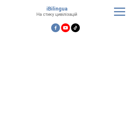
Перейти
iBilingua
до
На стику цивілізацій
вмісту