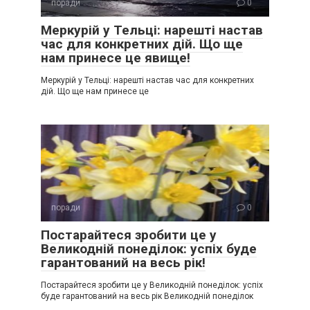
поради
0
Меркурій у Тельці: нарешті настав
час для конкретних дій. Що ще
нам принесе це явище!
Меркурій у Тельці: нарешті настав час для конкретних
дій. Що ще нам принесе це
поради
0
Постарайтеся зробити це у
Великодній понеділок: успіх буде
гарантований на весь рік!
Постарайтеся зробити це у Великодній понеділок: успіх
буде гарантований на весь рік Великодній понеділок