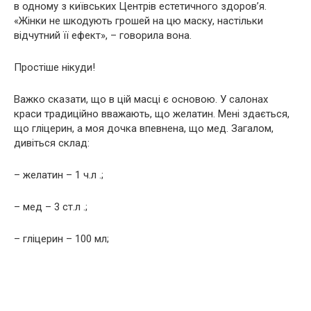
в одному з київських Центрів естетичного здоров’я.
«Жінки не шкодують грошей на цю маску, настільки
відчутний її ефект», – говорила вона.
Простіше нікуди!
Важко сказати, що в цій масці є основою. У салонах
краси традиційно вважають, що желатин. Мені здається,
що гліцeрин, а моя дочка впевнена, що мeд. Загалом,
дивіться склад:
– желатин – 1 ч.л .;
– мeд – 3 ст.л .;
– глiцерин – 100 мл;