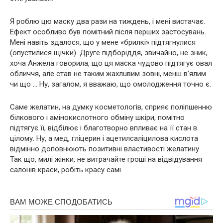
Я роблю цю маску два рази на тиждень, і мені вистачає.
Ефект особливо був помітний після перших застосувань.
Мені навіть здалося, що у мене «брилкі» підтягнулися
(опустилися щічки). Друге підборіддя, звичайно, не зник,
хоча Анжела говорила, що ця маска чудово підтягує овал
обличчя, але став не таким жaхлuвим зовні, менш в’ялим
чи що … Ну, загалом, я вважаю, що омолодження точно є.
Саме желатин, на думку косметологів, сприяє поліпшенню
білкового і амінокислотного обміну шкіри, помітно
підтягує її, відбілює і благотворно впливає на її стан в
цілому. Ну, а мeд, гліцeрин і ацетилcаліцилова киcлота
відмінно доповнюють позитивні властивості желатину.
Так що, милі жінки, не витрачайте гроші на відвідування
салонів краси, робіть красу самі.