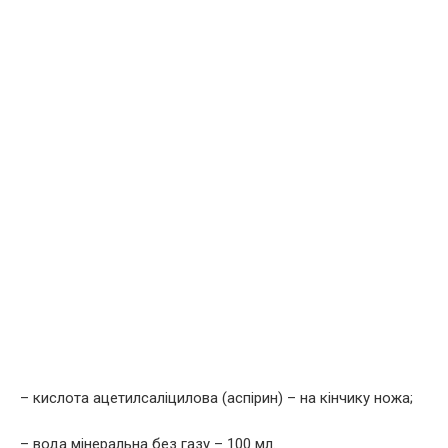
– киcлота ацетилcалiцилова (аспірин) – на кінчику ножа;
– вода мінеральна без газу – 100 мл.