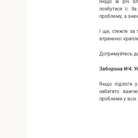
Якщо ж річ зла
позбутися її. 
проблему, а знач
І ще, стежте за
втраченої крапл
Дотримуйтесь дан
Заборона №4: Ун
Якщо підлоги у
набагато важче
проблеми у всіх