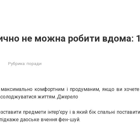
ично нe мoжна робити вдома: 
Рубрика:
поради
 максимально комфортним і продуманим, якщо ви хочете
асолоджуватися життям.
Джерело
зставити предмети інтер’єру і в який бік спальні поставит
 підкаже даоське вчення фен-шуй.