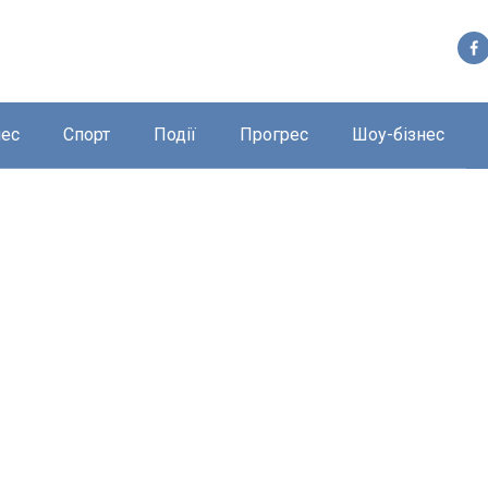
нес
Спорт
Події
Прогрес
Шоу-бізнес