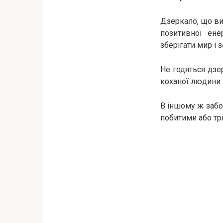
Дзеркало, що в
позитивної ене
зберігати мир і 
Не годяться дзе
коханої людини 
В іншому ж забо
побитими або трі