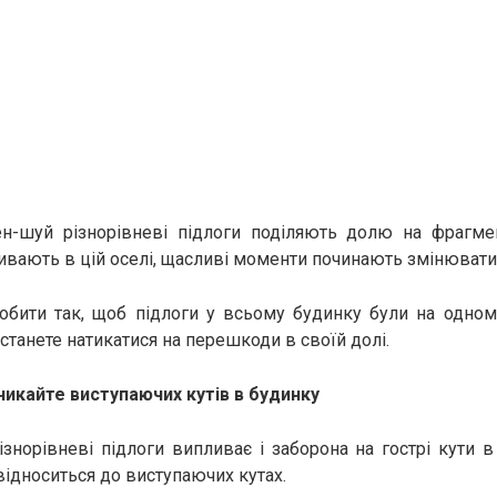
ен-шуй різнорівневі підлоги поділяють долю на фрагме
ивають в цій оселі, щасливі моменти починають змінюватис
обити так, щоб підлоги у всьому будинку були на одном
станете натикатися на перешкоди в своїй долі.
никайте виступаючих кутів в будинку
ізнорівневі підлоги випливає і заборона на гострі кути 
відноситься до виступаючих кутах.