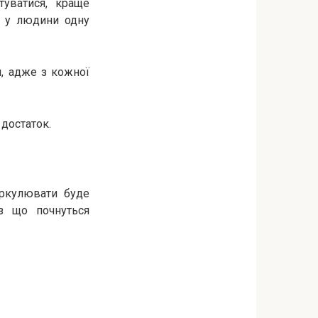
туватися, краще
є у людини одну
и, адже з кожної
 достаток.
иркулювати буде
ез що почнуться