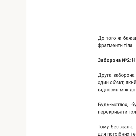
До того ж бажан
фрагменти тіла.
Заборона №2: Н
Друга заборона 
один об’єкт, як
відносин між д
Будь-мотлох, б
перекривати гол
Тому без жалю п
для потрібних і 