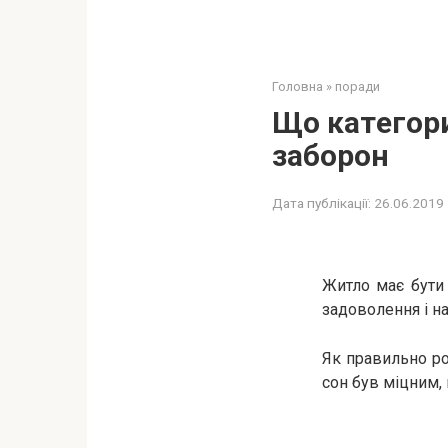
Головна
»
поради
Що кaтeгop
заборон
Дата публікації:
26.06.2019
Житло має бути
задоволення і н
Як правильно ро
сон був міцним,