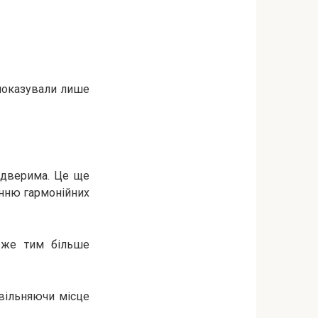
 показували лише
и дверима. Це ще
енню гармонійних
 вже тим більше
звільняючи місце