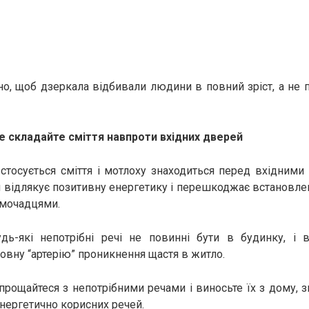
о, щоб дзеркала відбивали людини в повний зріст, а не
е складайте сміття навпроти вхідних дверей
стосується сміття і мотлоху знаходиться перед вхідним
ий відлякує позитивну енергетику і перешкоджає встановл
омочадцями.
удь-які непотрібні речі не повинні бути в будинку, і
овну “артерію” проникнення щастя в житло.
рощайтеся з непотрібними речами і виносьте їх з дому, 
енергетично корисних речей.