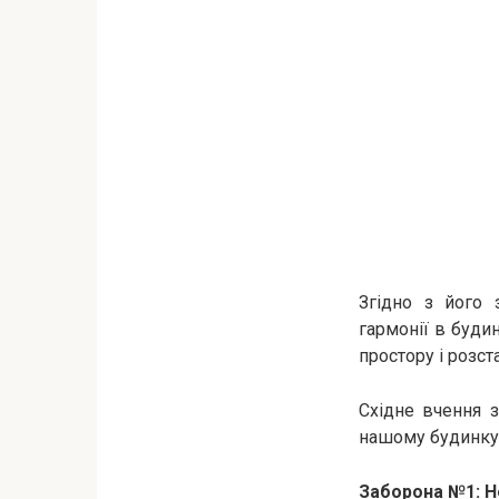
Згідно з його 
гармонії в буди
простору і розст
Східне вчення з
нашому будинку.
Заборона №1: Н