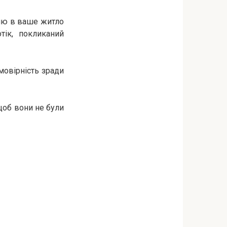
ню в ваше житло
тік, покликаний
мовірність зради
щоб вони не були