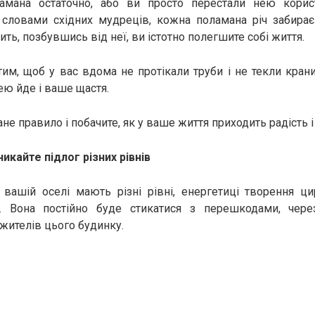
мана остаточно, або ви просто перестали нею корис
За словами східних мудреців, кожна поламана річ забира
ить, позбувшись від неї, ви істотно полегшите собі життя.
 тим, щоб у вас вдома не протікали труби і не текли кран
ею йде і ваше щастя.
е правило і побачите, як у ваше життя приходить радість і
икайте підлог різних рівнів
 вашій оселі мають різні рівні, енергетиці творення ц
. Вона постійно буде стикатися з перешкодами, чер
 жителів цього будинку.