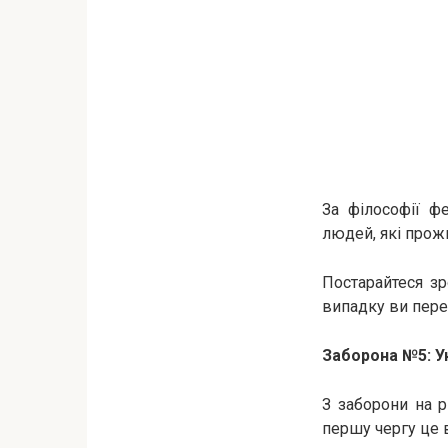
За філософії ф
людей, які прож
Постарайтеся зр
випадку ви пере
Заборона №5: У
З заборони на р
першу чергу це 