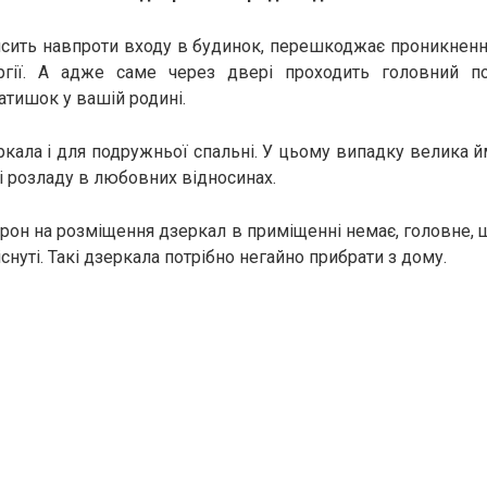
исить навпроти входу в будинок, перешкоджає проникнен
ргії. А адже саме через двері проходить головний по
затишок у вашій родині.
ркала і для подружньої спальні. У цьому випадку велика й
і розладу в любовних відносинах.
рон на розміщення дзеркал в приміщенні немає, головне, 
снуті. Такі дзеркала потрібно негайно прибрати з дому.