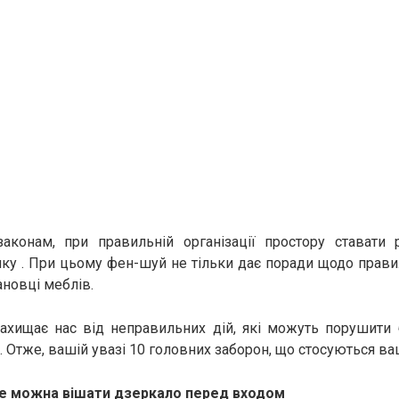
законам, при правильній організації простору ставати 
нку . При цьому фен-шуй не тільки дає поради щодо правил
ановці меблів.
ахищає нас від неправильних дій, які можуть порушити 
 Отже, вашій увазі 10 головних заборон, що стосуються ва
е можна вішати дзеркало перед входом