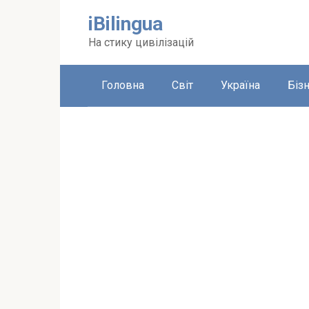
Перейти
iBilingua
до
вмісту
На стику цивілізацій
Головна
Світ
Україна
Біз