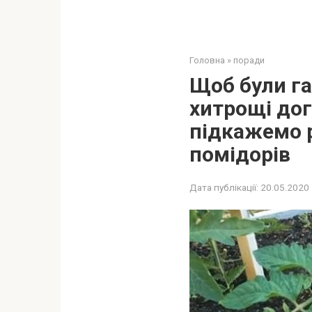
Головна
»
поради
Щоб були га
хитрощі до
підкажемо р
помідорів
Дата публікації:
20.05.2020