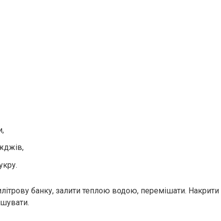
и,
іжджів,
укру.
рилітрову банку, залити теплою водою, перемішати. Накрити
ішувати.