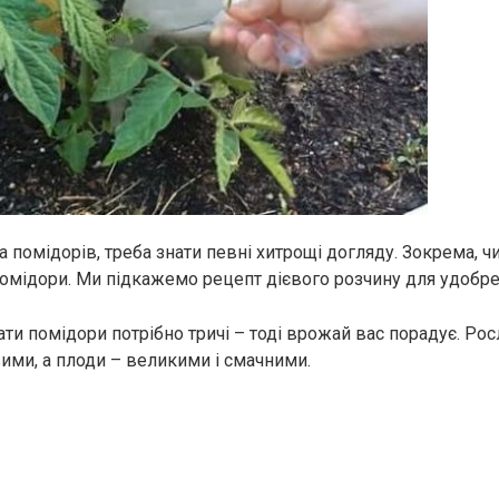
а помідорів, треба знати певні хитрощі догляду. Зокрема, ч
мідори. Ми підкажемо рецепт дієвого розчину для удобре
ати помідори потрібно тричі – тоді врожай вас порадує. Ро
ими, а плоди – великими і смачними.