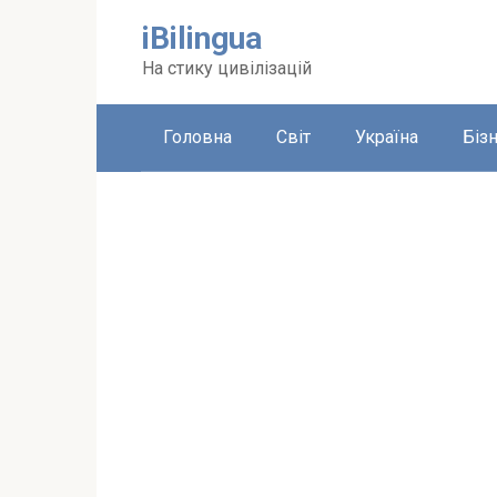
Перейти
iBilingua
до
вмісту
На стику цивілізацій
Головна
Світ
Україна
Біз