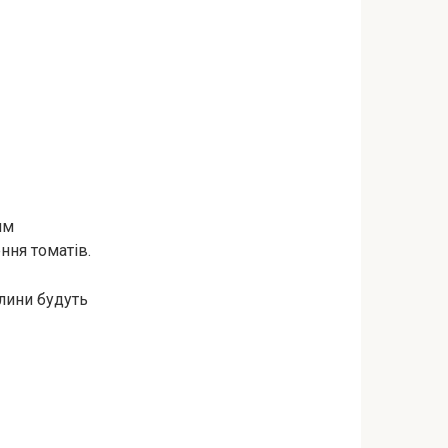
им
ння томатів.
слини будуть