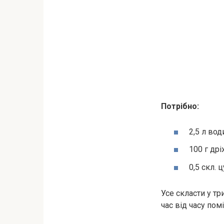
Потрібно:
2,5 л вод
100 г др
0,5 скл. ц
Усе скласти у т
час від часу пом