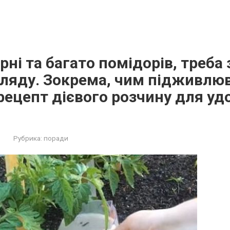
рні та багато помідорів, треба 
гляду. Зокрема, чим підживлю
ецепт дієвого розчину для уд
Рубрика:
поради