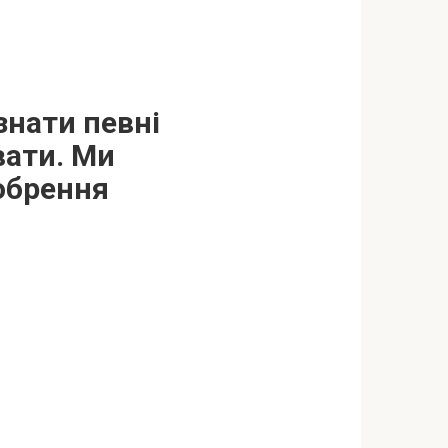
знати певні
вати. Ми
обрення