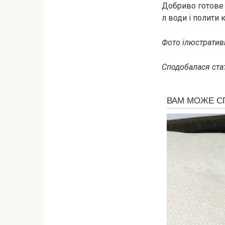
Добриво готове т
л води і полити 
Фото ілюстративн
Сподобалася стат