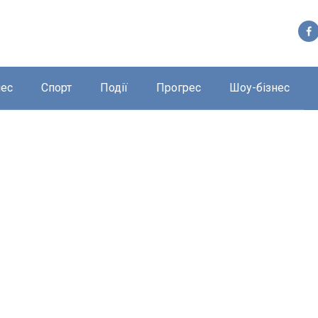
нес
Спорт
Події
Прогрес
Шоу-бізнес