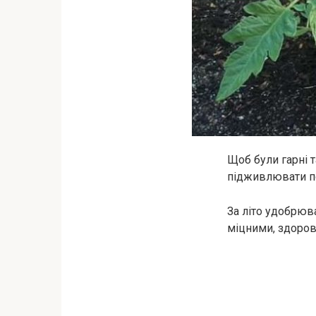
Щоб були гарні т
підживлювати по
За літо удобрюв
міцними, здоров