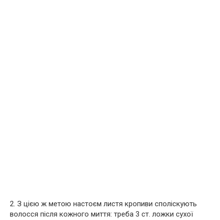
2. З цією ж метою настоєм листя кропиви споліскують
волосся після кожного миття: треба 3 ст. ложки сухої