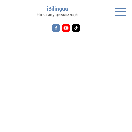
Перейти
iBilingua
до
На стику цивілізацій
вмісту