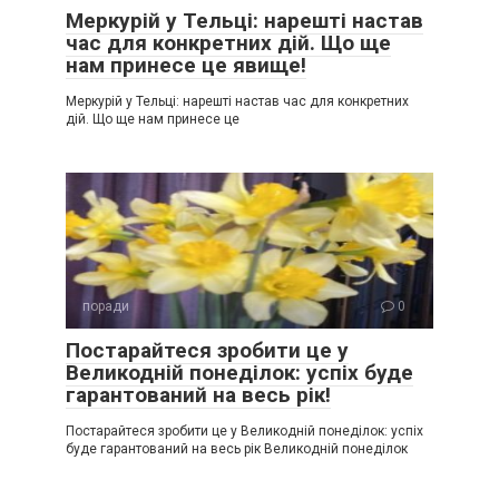
Меркурій у Тельці: нарешті настав
час для конкретних дій. Що ще
нам принесе це явище!
Меркурій у Тельці: нарешті настав час для конкретних
дій. Що ще нам принесе це
поради
0
Постарайтеся зробити це у
Великодній понеділок: успіх буде
гарантований на весь рік!
Постарайтеся зробити це у Великодній понеділок: успіх
буде гарантований на весь рік Великодній понеділок