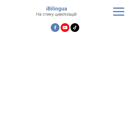
Перейти
iBilingua
до
На стику цивілізацій
вмісту