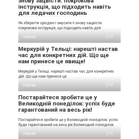
знову зацвісти: покрокова
інструкція, що підходить навіть
для ледачих господинь
Як зберегти орхідею і змусити її знову зацвісти:
покрокова інструкція, що підходить навіть для
поради
0
Меркурій у Тельці: нарешті настав
час для конкретних дій. Що ще
нам принесе це явище!
Меркурій у Тельці: нарешті настав час для конкретних
дій. Що ще нам принесе це
поради
0
Постарайтеся зробити це у
Великодній понеділок: успіх буде
гарантований на весь рік!
Постарайтеся зробити це у Великодній понеділок: успіх
буде гарантований на весь рік Великодній понеділок
поради
0