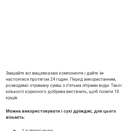
Змішайте всі вищевказані компоненти і дайте їм
настоятися протягом 24 годин. Перед використанням,
розводимо отриману суміш з п’ятьма літрами води. Такої
кількості корисного добрива вистачить, щоб полити 10
кущів.
Можна використовувати і сухі дріжджі, для цього
візьміть:
1 л теплої води;