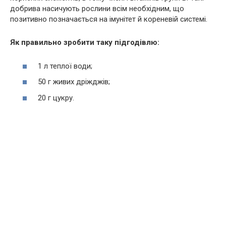
добрива насичують рослини всім необхідним, що
позитивно позначається на імунітет й кореневій системі.
Як правильно зробити таку підгодівлю:
1 л теплої води;
50 г живих дріжджів;
20 г цукру.