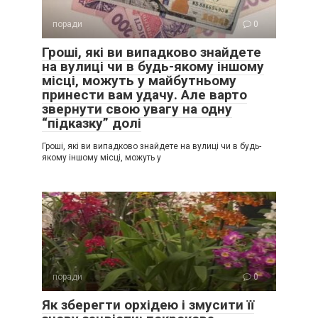
поради
0
Гроші, які ви випадково знайдете
на вулиці чи в будь-якому іншому
місці, можуть у майбутньому
принести вам удачу. Але варто
звернути свою увагу на одну
“підказку” долі
Гроші, які ви випадково знайдете на вулиці чи в будь-
якому іншому місці, можуть у
поради
0
Як зберегти орхідею і змусити її