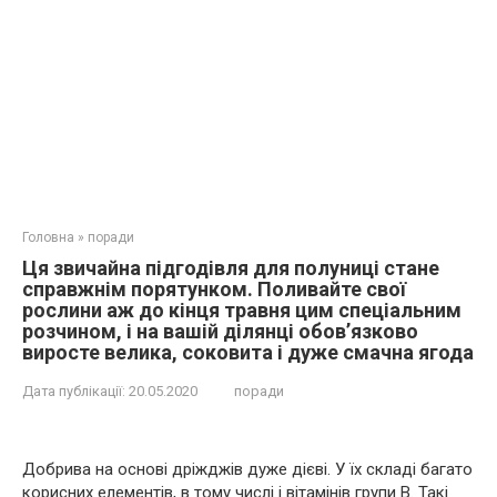
Головна
»
поради
Ця звичайна підгодівля для полуниці стане
справжнім порятунком. Поливайте свої
рослини аж до кінця травня цим спеціальним
розчином, і на вашій ділянці обов’язково
виросте велика, соковита і дуже смачна ягода
Дата публікації:
20.05.2020
поради
Добрива на основі дріжджів дуже дієві. У їх складі багато
корисних елементів, в тому числі і вітамінів групи В. Такі