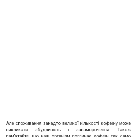
Але споживання занадто великої кількості кофеїну може
викликати збудливість і запаморочення. Також
пам’ятайте, що наш організм поглинає кофеїн так само