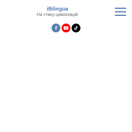
Перейти
iBilingua
до
На стику цивілізацій
вмісту