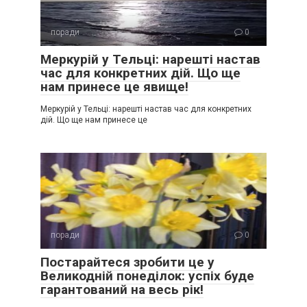
поради
0
Меркурій у Тельці: нарешті настав
час для конкретних дій. Що ще
нам принесе це явище!
Меркурій у Тельці: нарешті настав час для конкретних
дій. Що ще нам принесе це
поради
0
Постарайтеся зробити це у
Великодній понеділок: успіх буде
гарантований на весь рік!