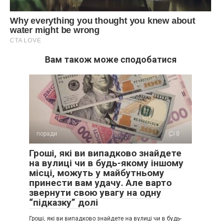
Вам також може сподобатися
поради
0
Гроші, які ви випадково знайдете
на вулиці чи в будь-якому іншому
місці, можуть у майбутньому
принести вам удачу. Але варто
звернути свою увагу на одну
“підказку” долі
Гроші, які ви випадково знайдете на вулиці чи в будь-