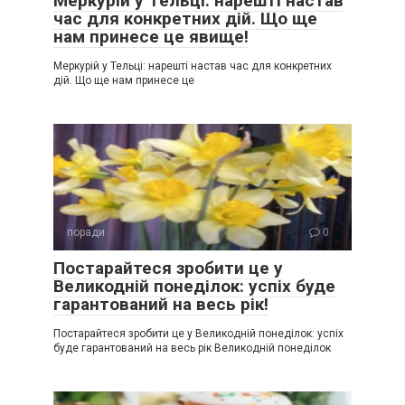
Меркурій у Тельці: нарешті настав
час для конкретних дій. Що ще
нам принесе це явище!
Меркурій у Тельці: нарешті настав час для конкретних
дій. Що ще нам принесе це
поради
0
Постарайтеся зробити це у
Великодній понеділок: успіх буде
гарантований на весь рік!
Постарайтеся зробити це у Великодній понеділок: успіх
буде гарантований на весь рік Великодній понеділок