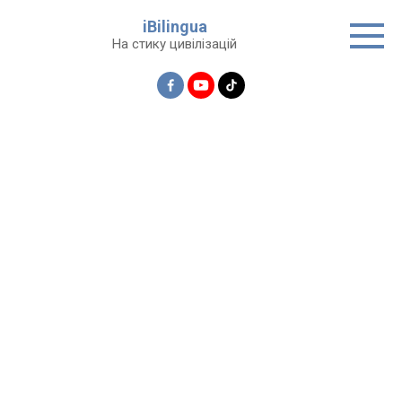
Перейти
iBilingua
до
На стику цивілізацій
вмісту