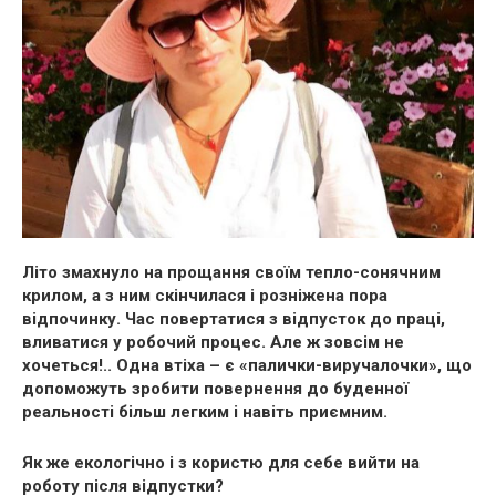
Літо змахнуло на прощання своїм тепло-сонячним
крилом, а з ним скінчилася і розніжена пора
відпочинку. Час повертатися з відпусток до праці,
вливатися у робочий процес. Але ж зовсім не
хочеться!.. Одна втіха – є «палички-виручалочки», що
допоможуть зробити повернення до буденної
реальності більш легким і навіть приємним.
Як же екологічно і з користю для себе вийти на
роботу після відпустки?