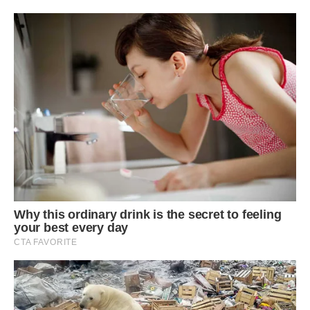
Але не завадить внести фосфор і калій, підвести підпори
під гілки, навантажені плодами.
Малина
Її пагони, що принесли плоди, вирізують одразу після
збирання ягід, не забуваючи видалити частину молодих
пагонів (слабких, вигнутих).
Рослини також підживлюють фосфорно-калійними
добривами. Під рослинами розкладають компост,
розкидають золу.
Смородина