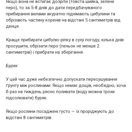
Якщо вона не встигає дозріти (товста шийка, зелене
перо), то за 5-8 днів до дати передбачуваного
прибирання вилами акуратно піднімають цибулини та
обрізають частину коренів на відстані 5 сантиметрів від
денця.
Краще прибирати цибулю-ріпку в суху погоду, кілька днів
просушити, обрізати перо (пеньок не менше 2
сантиметрів) і прибрати на зберігання.
Буряк
У цей час дуже небезпечно допускати пересушування
ґрунту між рослинами. Якщо немає дощів, необхідно, хоча
б раз на тиждень рясно поливати (воду можна трохи
підсолювати) буряк.
Якщо рослини посаджені густо — їх проріджують до
відстані 8 сантиметрів.