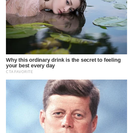
У рослин слід прищіпнути верхівки. Також потрібно
прибрати пагони, які пересохли і повикривлялися. Якщо це
зробити вчасно, то до кінця осені стебла рослин значно
зміцняться.
Багаторічники
У серпні можна зайнятися пересадкою і діленням кущів.
Частіше (кожні 2-3 роки) розсаджують багаторічні айстри,
королицю, рудбекію, астильбу.