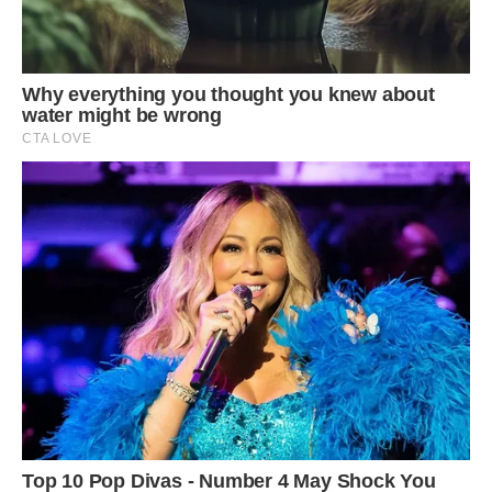
Однорічники
За ними продовжуємо доглядати: поливати, прополювати,
рихлити ґрунт, збирати насіння, яке дуже складно
зберегти до весни. Багато рослин сохне, внаслідок чого
нерідко гине.
Для того щоб уникнути такої ситуації, насіння слід
зберігати за температури від + 7 до +14°С, бо в даних
умовах зародкам насіння легше дихати.
Пересаджування розсади на постійне місце