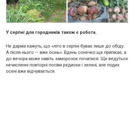
У серпні для городників також є робота.
Не дарма кажуть, що «літо в серпні буває лише до обіду.
А після нього — вже осінь». Вдень сонечко ще припікає, а
до вечора може навіть заморозок початися. Ще ведуться
нечисленні повторні посіви редиски і зелені, але подих
осені вже відчувається.