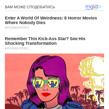
Капуста
В кінці літа ця рослина потребує догляду. Щоб отримати
хороший урожай, потрібно виконувати наступні дії. Для
початку потрібно відгребти ґрунт від рослини.
Потім слід полити капусту розчином, для якого потрібно
змішати 1 склянку солі і відро води. Далі відбувається
підгортання рослини.
Також раз на 15 днів потрібно поливати капусту розчином
кальцієвої селістри. На один кущ потрібно приблизно пів
літри даної речовини. Для цього ще використовують
вапняне молочко.
Читайте також:
Ідеальна шкіра в домашніх умовах:
медики назвали 7 головних продуктів, під рукою у
кожного
Плодові дерева і кущі