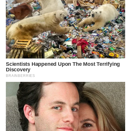
Можна видалити всі потворні, які заважають вільній
циркуляції повітря, хворі пагони. Також слід
використовувати добрива: суперфосфат і калій.