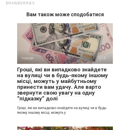
Вам також може сподобатися
поради
0
Гроші, які ви випадково знайдете
на вулиці чи в будь-якому іншому
місці, можуть у майбутньому
принести вам удачу. Але варто
Серпень — Оптимальний час для проведення цієї роботи.
звернути свою увагу на одну
Молоді дельфініуми, гайлардії, королицю, мальви,
“підказку” долі
наперстянки, віоли в кінці серпня встигнуть наростити
Гроші, які ви випадково знайдете на вулиці чи в будь-
нормальну кореневу систему і успішно переживуть зиму.
якому іншому місці, можуть у