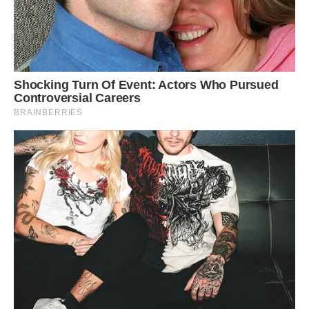
Їх рекомендується вносити разом з водою в суху погоду
під час поливу.
Полуниця
Закладають нові плантації, продовжують доглядати за
старими.
Квітник
Поки квіти ще радують нас своєю красою та ароматом.
Пишно цвітуть гладіолуси, тигридії, бульбові бегонії,
рудбекії, багаторічні жоржини. Цвітуть однолітки: флокси,
левкої, резеда, годеції, диморфотеки.
Але вже настав час подбати про те, як виглядатиме ваш