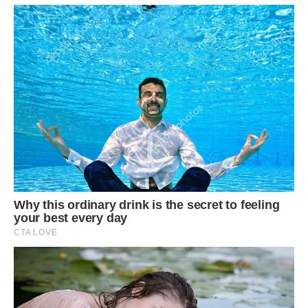
Потрібно не забувати, що перед тим як купувати
цибулини нових рослин, слід спочатку підготувати ґрунт.
Багато людей нехтують цим правилом, внаслідок чого
наступного року багато рослин не проростають через
занадто пізню посадку.
Квіти в кінці серпня починають накопичення поживних
речовин на зиму, тому обов’язково потрібно
використовувати підгодівлі мінеральними солями.
Полив варто зменшити, оскільки рослинам до кінця літа
стає менше необхідна вода. Квіти в цей час не
потребують притінення через те, що освітленість в серпні
зменшується.