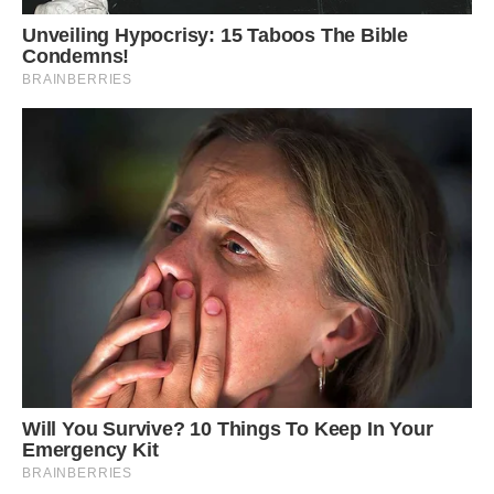
квітник наступного року. Для цього потрібно зайнятися
посадкою нових багаторічників.
Рекомендується також омолодити застарілі квіти і
пересадити ті, що занадто розрослися.