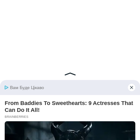
© 2026 iBilingua
Політика конфіденційності та умови користування
сайтом (Privacy Policy)