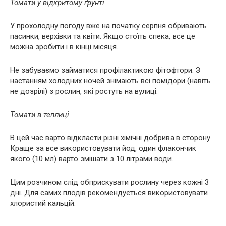
Томати у відкритому ґрунті
У прохолодну погоду вже на початку серпня обривають
пасинки, верхівки та квіти. Якщо стоїть спека, все це
можна зробити і в кінці місяця.
Не забуваємо займатися профілактикою фітофтори. З
настанням холодних ночей знімають всі помідори (навіть
не дозрілі) з рослин, які ростуть на вулиці.
Томати в теплиці
В цей час варто відкласти різні хімічні добрива в сторону.
Краще за все використовувати йод, один флакончик
якого (10 мл) варто змішати з 10 літрами води.
Цим розчином слід обприскувати рослину через кожні 3
дні. Для самих плодів рекомендується використовувати
хлористий кальцій.