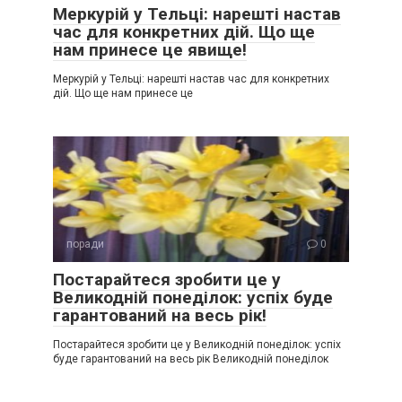
Меркурій у Тельці: нарешті настав
час для конкретних дій. Що ще
нам принесе це явище!
Меркурій у Тельці: нарешті настав час для конкретних
дій. Що ще нам принесе це
поради
0
Постарайтеся зробити це у
Великодній понеділок: успіх буде
гарантований на весь рік!
Постарайтеся зробити це у Великодній понеділок: успіх
буде гарантований на весь рік Великодній понеділок