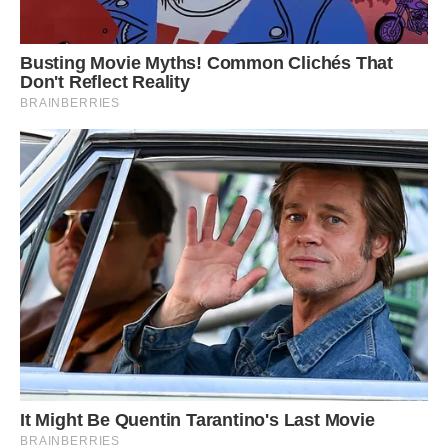
Якщо стоїть суша, їх обов’язково поливають, незалежно
від віку та наявності врожаю на гілках. Не можна в кінці
сезону вегетації вносити азотні добрива.