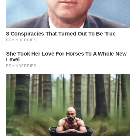
Через 4-5 років після посадки і хоча б через місяць після
завершення цвітіння можна ділити цибулини лілій.
З середини серпня можна розсаджувати флокси, старі
півонії, які стали гірше квітнути. У другій половині місяця
можна зайнятися розподілом дельфініума, лілейника,
піретруму.