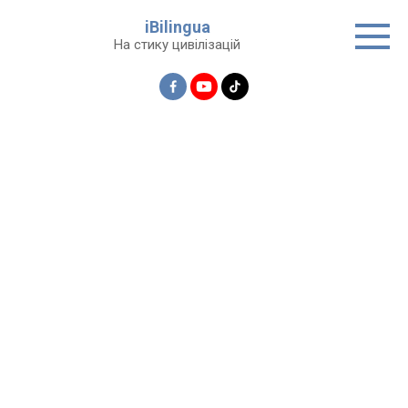
Перейти
iBilingua
до
На стику цивілізацій
вмісту