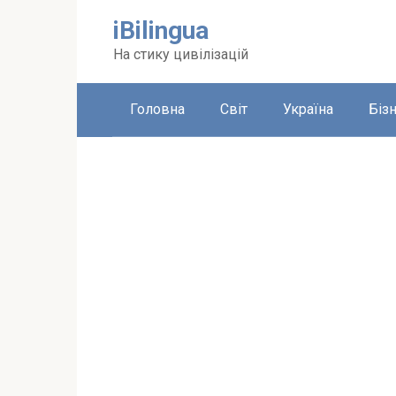
Перейти
iBilingua
до
вмісту
На стику цивілізацій
Головна
Світ
Україна
Біз