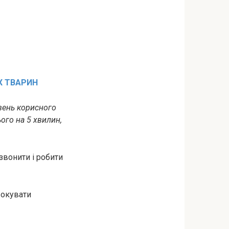
Х ТВАРИН
вень корисного
ього на 5 хвилин,
звонити і робити
вокувати