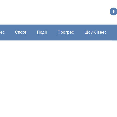
нес
Спорт
Події
Прогрес
Шоу-бізнес