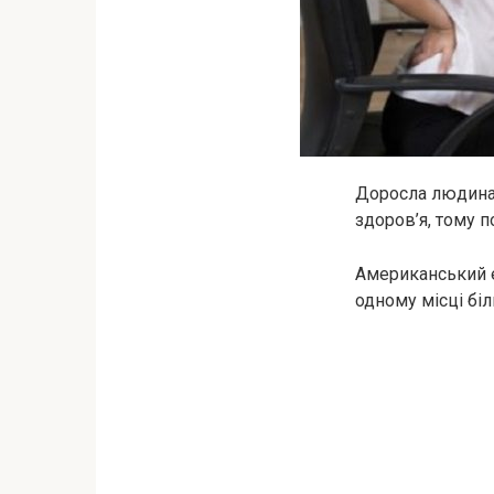
Доросла людина 
здоров’я, тому п
Американський е
одному місці бі