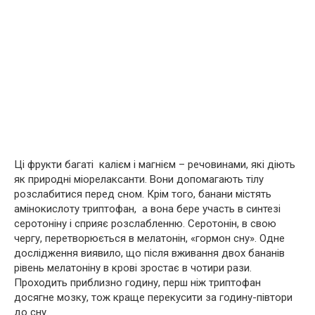
Ці фрукти багаті калієм і магнієм – речовинами, які діють
як природні міорелаксанти. Вони допомагають тілу
розслабитися перед сном. Крім того, банани містять
амінокислоту триптофан, а вона бере участь в синтезі
серотоніну і сприяє розслабленню. Серотонін, в свою
чергу, перетворюється в мелатонін, «гормон сну». Одне
дослідження виявило, що після вживання двох бананів
рівень мелатоніну в крові зростає в чотири рази.
Проходить приблизно годину, перш ніж триптофан
досягне мозку, тож краще перекусити за годину-півтори
до сну.