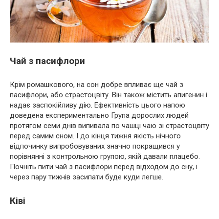
Чай з пасифлори
Крім ромашкового, на сон добре впливає ще чай з
пасифлори, або страстоцвіту. Він також містить апигенин і
надає заспокійливу дію. Ефективність цього напою
доведена експериментально Група дорослих людей
протягом семи днів випивала по чашці чаю зі страстоцвіту
перед самим сном. І до кінця тижня якість нічного
відпочинку випробовуваних значно покращився у
порівнянні з контрольною групою, якій давали плацебо.
Почніть пити чай з пасифлори перед відходом до сну, і
через пару тижнів засипати буде куди легше.
Ківі