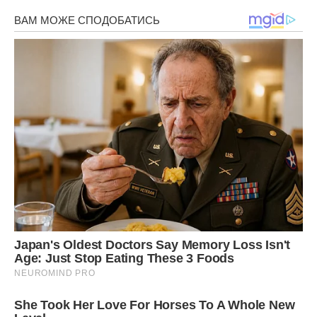
каша корисна, тільки якщо ви їсте її без цукру. А ось
солодка вівсянка, навпаки, зашкодить заснути.
Молоко
Стакан теплого молока перед сном – привіт з дитинства.
Воно сприяє засипанню, тому що містить Mтриптофан.
Крім того, це відмінне джерело кальцію, який регулює
вироблення мелатоніну. Якщо ви прокинулися вночі і не
можете заснути знову, випийте склянку молока з чайною
ложкою меду. Експерименти показали, що таке
поєднання скорочує час засипання і покращує якість
відпочинку.
Грецькі горіхи
Волоські горіхи є одним з кращих джерел мелатоніну.
Крім того, вони допомагають організму виробляти
серотонін і насичують його Omega-3, тим самим сприяючи
засипанню. Жменя волоських горіхів, з’їдених просто так