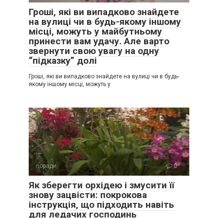
Гроші, які ви випадково знайдете
на вулиці чи в будь-якому іншому
місці, можуть у майбутньому
принести вам удачу. Але варто
звернути свою увагу на одну
“підказку” долі
Гроші, які ви випадково знайдете на вулиці чи в будь-
якому іншому місці, можуть у
поради
0
Як зберегти орхідею і змусити її
знову зацвісти: покрокова
інструкція, що підходить навіть
для ледачих господинь