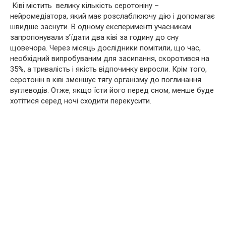
Ківі містить велику кількість серотоніну –
нейромедіатора, який має розслаблюючу дію і допомагає
швидше заснути. В одному експерименті учасникам
запропонували з’їдати два ківі за годину до сну
щовечора. Через місяць дослідники помітили, що час,
необхідний випробуваним для засипання, скоротився на
35%, а тривалість і якість відпочинку виросли. Крім того,
серотонін в ківі зменшує тягу організму до поглинання
вуглеводів. Отже, якщо їсти його перед сном, менше буде
хотітися серед ночі сходити перекусити.