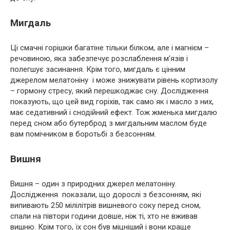
Мигдаль
Ці смачні горішки багатіне тільки білком, але і магнієм –
речовиною, яка забезпечує розслаблення м’язів і
полегшує засинання. Крім того, мигдаль є цінним
джерелом мелатоніну і може знижувати рівень кортизолу
– гормону стресу, який перешкоджає сну. Дослідження
показують, що цей вид горіхів, так само як і масло з них,
має седативний і снодійний ефект. Тож жменька мигдалю
перед сном або бутерброд з мигдальним маслом буде
вам помічником в боротьбі з безсонням.
Вишня
Вишня – один з природних джерел мелатоніну.
Дослідження показали, що дорослі з безсонням, які
випивають 250 мілілітрів вишневого соку перед сном,
спали на півтори години довше, ніж ті, хто не вживав
вишню. Крім того, їх сон був міцніший і вони краще