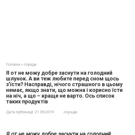
Головна
»
поради
Я от не можу добре заснути на голодний
шлунок. А ви теж любите перед сном щось
з’їсти? Насправді, нічого страшного в цьому
немає, якщо знати, що можна і корисно їсти
на ніч, а що – краще не варто. Ось список
таких продуктів
Дата публікації:
21.09.2019
поради
Я от не можу добре заснути на голодний