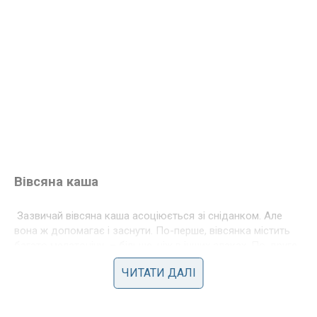
Вівсяна каша
Зазвичай вівсяна каша асоціюється зі сніданком. Але
вона ж допомагає і заснути. По-перше, вівсянка містить
багато мелатоніну – більше, ніж в інших злаках. По-друге,
в ній є селен, а його нестача викликає труднощі з
ЧИТАТИ ДАЛІ
засинанням. І нарешті, вівсянка багата на триптофан, а
також кальцієм, магнієм, фосфором, кремнієм і калієм, які
також сприяють здоровому сну. Але врахуйте, що ця