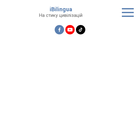
Перейти
iBilingua
до
На стику цивілізацій
вмісту