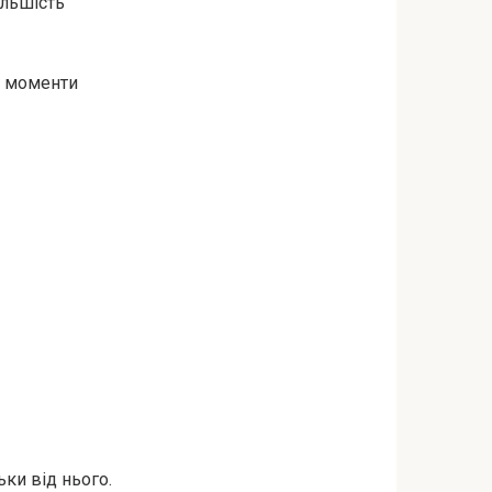
ільшість
кі моменти
ки від нього.