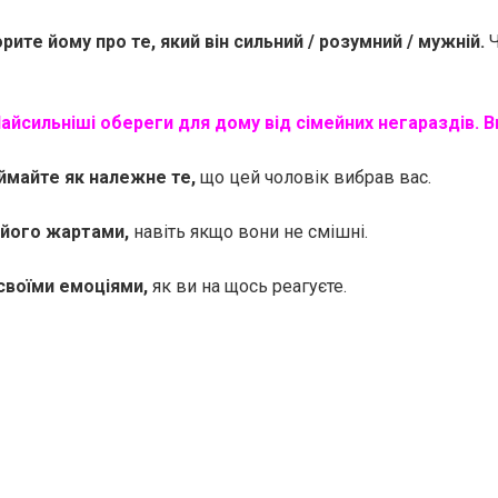
орите йому про те, який він сильний / розумний / мужній.
Ч
айсильніші обереги для дому від сімейних негараздів. В
иймайте як належне те,
що цей чоловік вибрав вас.
д його жартами,
навіть якщо вони не смішні.
 своїми емоціями,
як ви на щось реагуєте.