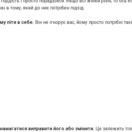
гордість і просто порадьтеся. Якщо всі жінки різні, то ось б
ві в тому, який до них потрібен підхід.
му піти в себе.
Він не ігнорує вас, йому просто потрібні та
і намагатися виправити його або змінити.
Це залежить тіль