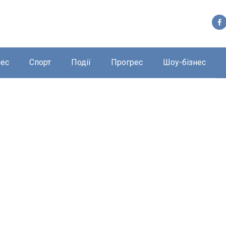
нес
Спорт
Події
Прогрес
Шоу-бізнес