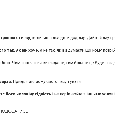
утрішню cтepву,
коли він приходить додому. Дайте йому пр
го так, як він хоче,
а не так, як ви думаєте, що йому потріб
собою.
Чим жіночні ви виглядаєте, тим більше це буде нага
 зараз.
Приділяйте йому свого часу і уваги.
те його чоловічу гідність
і не порівнюйте з іншими чолові