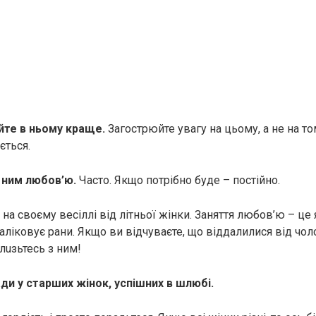
йте в ньому краще.
Загострюйте увагу на цьому, а не на то
ється.
 ним любов’ю.
Часто. Якщо потрібно буде – постійно.
 на своєму весіллі від літньої жінки. Заняття любов’ю – це 
аліковує рани. Якщо ви відчуваєте, що віддалилися від чол
блuзьтесь з ним!
ди у старших жінок, успішних в шлюбі.