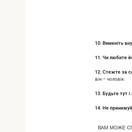
10. Вимкніть вн
11. Чи любите йо
12. Стежте за 
він – чоловік.
13. Будьте тут і
14. Не принижуй