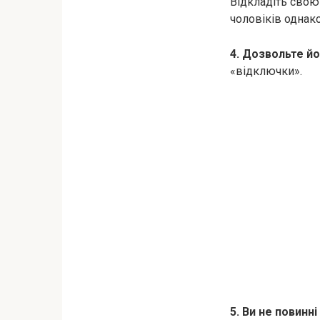
Відкладіть свою 
чоловіків однако
4. Дозвольте йо
«відключки».
5. Ви не повинн