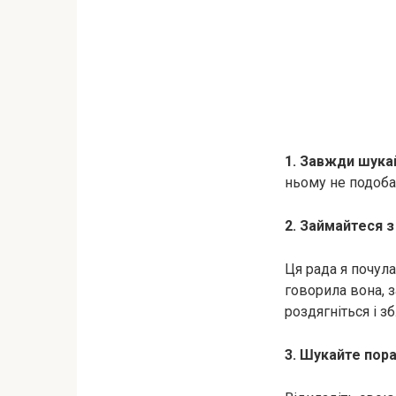
1. Завжди шука
ньому не подоба
2. Займайтеся з
Ця рада я почула
говорила вона, з
poздягніться і з
3. Шукайте пора