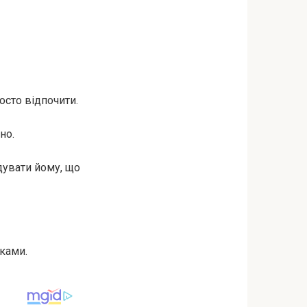
осто відпочити.
но.
дувати йому, що
ками.