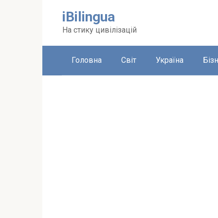
Перейти
iBilingua
до
вмісту
На стику цивілізацій
Головна
Світ
Україна
Біз