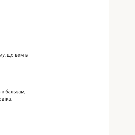
му, що вам в
як бальзам,
овіка,