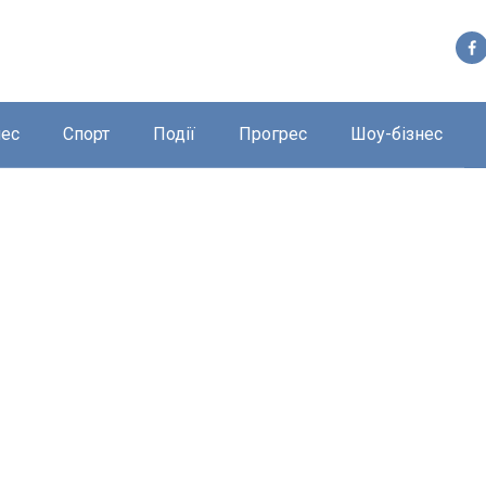
нес
Спорт
Події
Прогрес
Шоу-бізнес