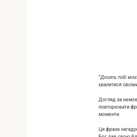
“Досить тобі моє
хвалитися своїми
Догляд за немов
повторювати фра
моменти.
Ця фраза нагадує
Бог дав свою бла