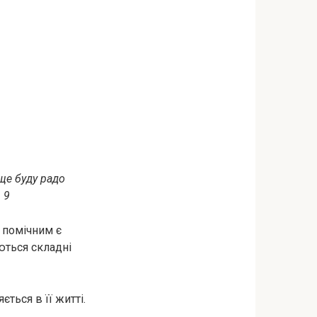
аще буду радо
 9
 помічним є
ються складні
ється в її житті.