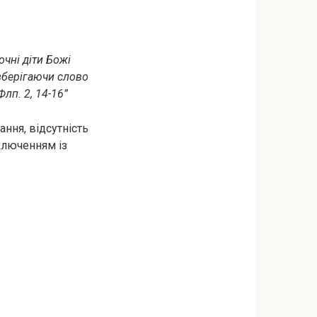
очні діти Божі
 зберігаючи слово
Флп. 2, 14-16”
ння, відсутність
иключенням із