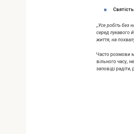
Святість
,,Усе робіть без 
серед лукавого й
життя, на похвалу
Часто розмови м
вільного часу, н
заповіді радіти,