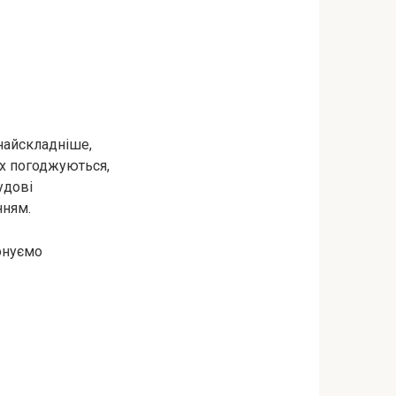
 найскладніше,
их погоджуються,
удові
нням.
онуємо