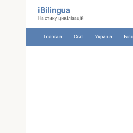
Перейти
iBilingua
до
вмісту
На стику цивілізацій
Головна
Світ
Україна
Біз