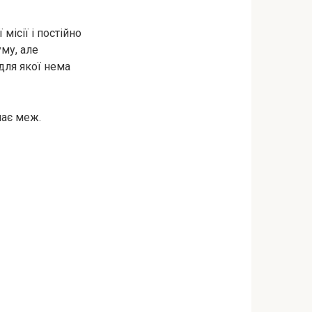
місії і постійно
уму, але
для якої нема
має меж.