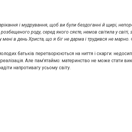
нарікання і мудрування, щоб ви були бездоганні й щирі, непор
 розбещеного роду, серед якого сяєте, немов світила у світі,
 мені в день Христа, що я біг не дарма і трудився не марно. 
олодих батьків перетворюються на ниття і скарги: недосипа
ереалізація. Але пам’ятаймо: материнство не може стати в
 радіти напротивагу усьому світу.