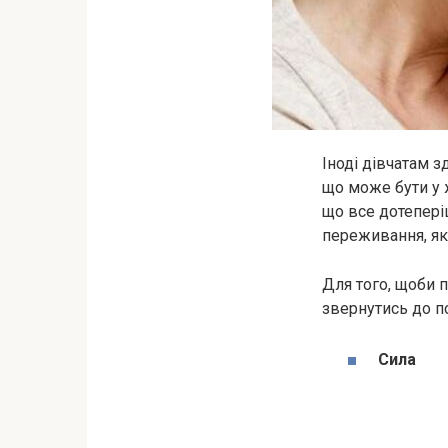
Іноді дівчатам з
що може бути у ж
що все дотеперіш
переживання, як
Для того, щоби 
звернутись до по
Сила