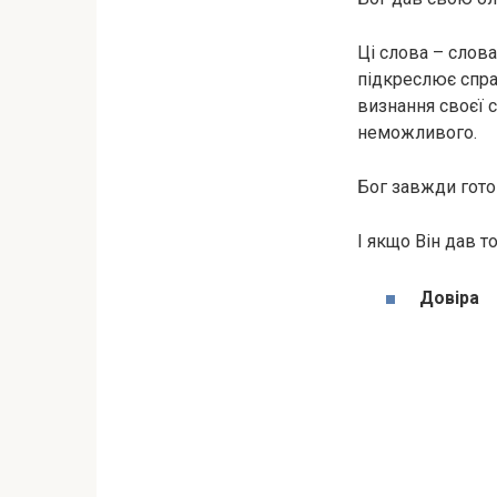
Ці слова – слова
підкреслює спраг
визнання своєї 
неможливого.
Бог завжди гото
І якщо Він дав т
Довіра