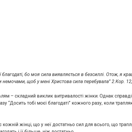
ї благодаті, бо моя сила виявляється в безсиллі. Отож, я кр
 немочами, щоб у мені Христова сила перебувала” 2.Кор. 12,
лям – складний виклик витривалості жінки. Однак справді
зу “Досить тобі моєї благодаті” кожного разу, коли трапля
 кожній жінці, що у неї достатньо сил для всього, що трапля
годать і її більше, ніж достатньо.