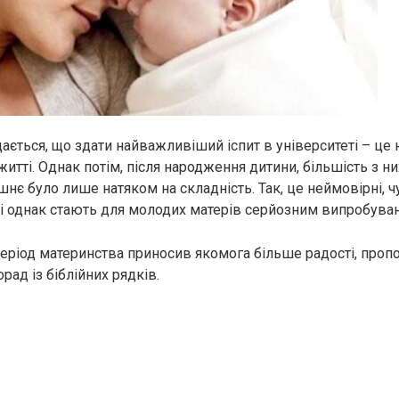
дається, що здати найважливіший іспит в університеті – це
итті. Однак потім, після народження дитини, більшість з н
нє було лише натяком на складність. Так, це неймовірні, ч
і однак стають для молодих матерів серйозним випробува
період материнства приносив якомога більше радості, проп
рад із біблійних рядків.