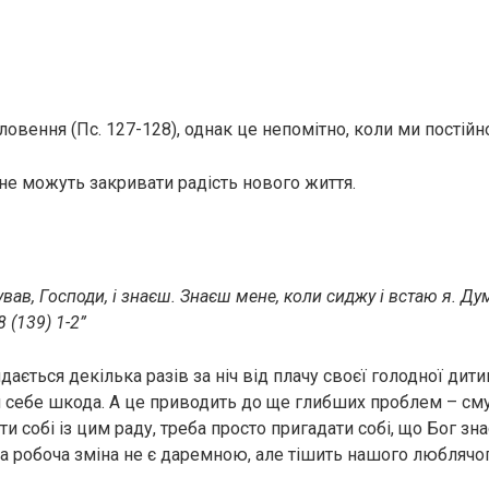
ловення (Пс. 127-128), однак це непомітно, коли ми постійн
е можуть закривати радість нового життя.
ував, Господи, і знаєш. Знаєш мене, коли сиджу і встаю я. Ду
 (139) 1-2”
ається декілька разів за ніч від плачу своєї голодної дитин
 себе шкода. А це приводить до ще глибших проблем – сму
ти собі із цим раду, треба просто пригадати собі, що Бог з
ва робоча зміна не є даремною, але тішить нашого люблячог