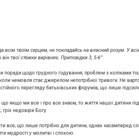
ода всім твоїм серцем, не покладайсь на власний розум. У всіх
 він твої стежки вирівняє. Приповідки 3, 5-6”
 поради щодо грудного годування, проблем з коліками то
, коли немовля стає джерелом непотрібної тривоги. Не варт
стійного перегляду батьківських форумів, що лише підсил
 що якщо ми все і про все знаєм, то життя нашої дитини пі
, гріх недовіри Богу.
ити все, що лише потрібно для дитини, однак насамперед слі
ти мудрості у молитві і спокою.