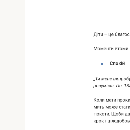
Діти – це благос
Моменти втоми н
Спокій
,,Ти мене випроб
розумієш. Пс. 138
Коли мати прокид
мить може стати
гіркоти. Щоби да
крок і цілодобо