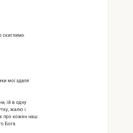
о скиглимо.
мки мої здаля
и, їй в одну
тку, жалю і
нає про кожен наш
о Бога.