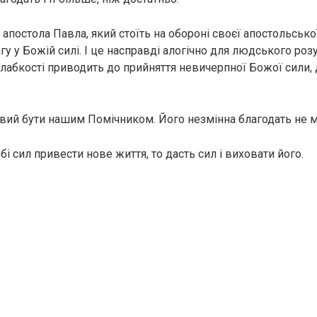
 апостола Павла, який стоїть на обороні своєї апостольської 
у у Божій силі. І це насправді алогічно для людського роз
слабкості приводить до прийняття невичерпної Божої сили, 
вий бути нашим Помічником. Його незмінна благодать не 
обі сил привести нове життя, то дасть сил і виховати його.