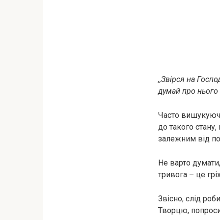
,,Звірся на Госп
думай про нього і
Часто вишукуючи
до такого стану
залежним від по
Не варто думати,
тривога – це гріх
Звісно, слід роб
Творцю, попроси