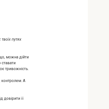
 твоїх путях
що, можна дійти
о ставати
ює тривожність.
д контролем. А
д довірити її