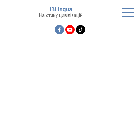
Перейти
iBilingua
до
На стику цивілізацій
вмісту