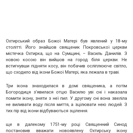
Охтирський образ Божої Матері був явлений у 18-му
столітті. Його знайшов священик Покровської церкви
містечка Охтирка, що на Сумщині, – Василь Данилів. З
новою косою він вийшов на город біля церкви. Не
встигнувши підняти косу, він побачив осліплююче світло,
що сходило від ікони Божої Матері, яка лежала в траві.
Три ікона знаходилася в домі священика, а потім
Богородиця з’явилася отцю Василю уві сні і наказала
помити ікону, зняти з неї пил. У другому сні вона звеліла
не виливати воду після миття, а зцілювати нею людей. З
тих пір від ікони відбуваються зцілення.
ще в далекому 1751-му році Священний Синод
постановив вважати новоявлену Охтирську ікону