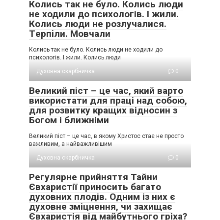
Колись так не було. Колись люди
не ходили до психологів. І жили.
Колись люди не розлучалися.
Тepпiли. Мовчали
Колись так не було. Колись люди не ходили до
психологів. І жили. Колись люди
Духовна скарбничка
0
Великий піст – це час, який варто
використати для праці над собою,
для розвитку кращих відносин з
Богом і ближніми
Великий піст – це час, в якому Христос стає не просто
важливим, а найважливішим
Духовна скарбничка
0
Регулярне прийняття Тайни
Євхаристії приносить багато
духовних плодів. Одним із них є
духовне зміцнення, чи захищає
Євхаристія від майбутнього гріха?