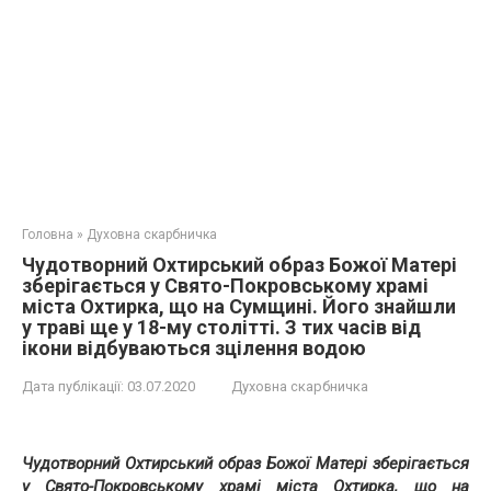
Головна
»
Духовна скарбничка
Чудотворний Охтирський образ Божої Матері
зберігається у Свято-Покровському храмі
міста Охтирка, що на Сумщині. Його знайшли
у траві ще у 18-му столітті. З тих часів від
ікони відбуваються зцілення водою
Дата публікації:
03.07.2020
Духовна скарбничка
Чудотворний Охтирський образ Божої Матері зберігається
у Свято-Покровському храмі міста Охтирка, що на