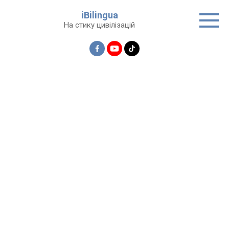
Перейти
iBilingua
до
На стику цивілізацій
вмісту