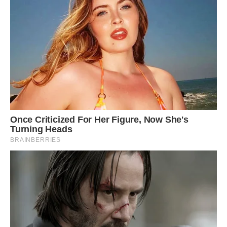
цікаво і взагалі вона сенс його життя. Тому батьки чи
хтось інший не повинні втручатися у їхні особисті
взаємини. Це їхнє життя і їм його проживати.