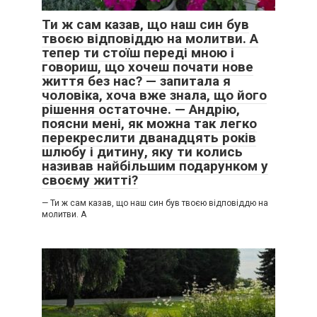
Ти ж сам казав, що наш син був
твоєю відповіддю на молитви. А
тепер ти стоїш переді мною і
говориш, що хочеш почати нове
життя без нас? — запитала я
чоловіка, хоча вже знала, що його
рішення остаточне. — Андрію,
поясни мені, як можна так легко
перекреслити дванадцять років
шлюбу і дитину, яку ти колись
називав найбільшим подарунком у
своєму житті?
— Ти ж сам казав, що наш син був твоєю відповіддю на
молитви. А