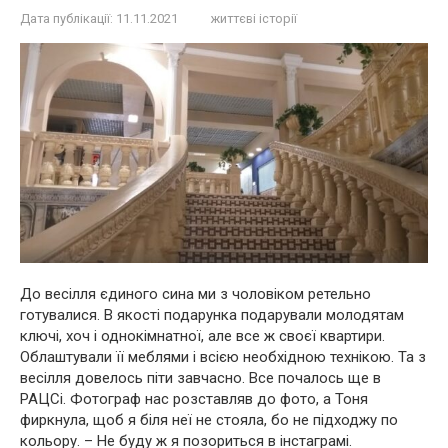
Дата публікації:
11.11.2021
життєві історії
До весілля єдиного сина ми з чоловіком ретельно
готувалися. В якості подарунка подарували молодятам
ключі, хоч і однокімнатної, але все ж своєї квартири.
Облаштували її меблями і всією необхідною технікою. Та з
весілля довелось піти завчасно. Все почалось ще в
РАЦСі. Фотограф нас розставляв до фото, а Тоня
фиркнула, щоб я біля неї не стояла, бо не підходжу по
кольору. – Не буду ж я позориться в інстаграмі.