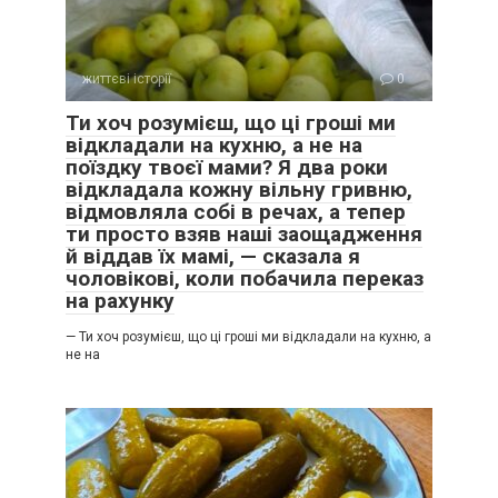
життєві історії
0
Ти хоч розумієш, що ці гроші ми
відкладали на кухню, а не на
поїздку твоєї мами? Я два роки
відкладала кожну вільну гривню,
відмовляла собі в речах, а тепер
ти просто взяв наші заощадження
й віддав їх мамі, — сказала я
чоловікові, коли побачила переказ
на рахунку
— Ти хоч розумієш, що ці гроші ми відкладали на кухню, а
не на