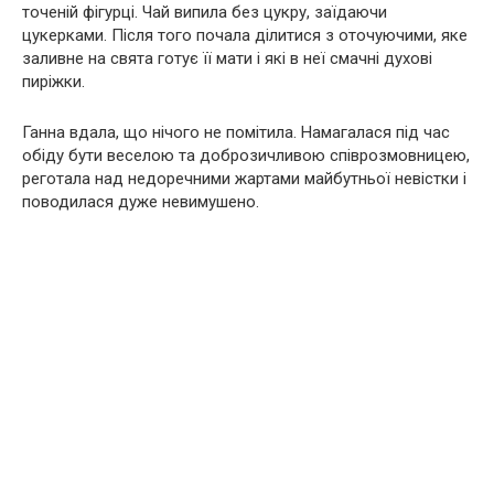
точеній фігурці. Чай випила без цукру, заїдаючи
цукерками. Після того почала ділитися з оточуючими, яке
заливне на свята готує її мати і які в неї смачні духові
пиріжки.
Ганна вдала, що нічого не помітила. Намагалася під час
обіду бути веселою та доброзичливою співрозмовницею,
реготала над недоречними жартами майбутньої невістки і
поводилася дуже невимушено.