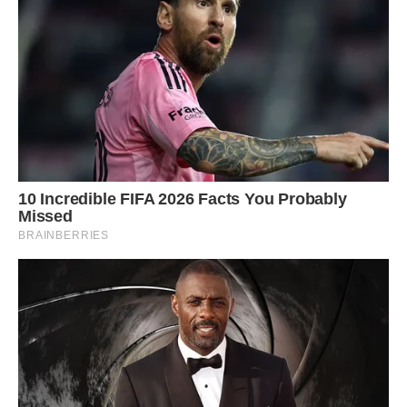
Під час від’їзду Тоня підійшла до свекрухи і вручила їй
в’язані рукавиці, які вона таємно зв’язала для неї.
– Дякую вам, мамо, за все. Це вам від мене.
– Дякую, дочко, – вони обнялись і мало не розплакались.
– Дякую вам, що ви поряд…
Фото ілюстративне – спеціально для ibilingua