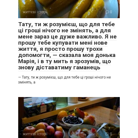
життєві історії
0
Тату, ти ж розумієш, що для тебе
ці гроші нічого не змінять, а для
мене зараз це дуже важливо. Я не
прошу тебе купувати мені нове
життя, я просто прошу трохи
допомогти, — сказала моя донька
Марія, і в ту мить я зрозумів, що
знову діставатиму гаманець
— Тату, ти ж розумієш, що для тебе ці гроші нічого не
змінять, а
життєві історії
0