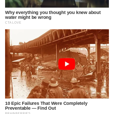
старання. Протягом усієї зими вона носила цей светр
практично щодня. Дуже їй подобалося ходити з
чоловіком у однаковому вбранні. Навіть якось сказала,
що вони в цьому одязі на близнюків схожі.
Потім ще свекор казав, що накаркала. Адже за кілька
місяців у пари народилися хлопчики-близнюки —
Устимчик та Матвійко.
Ганна Дмитрівна запропонувала дітям спочатку переїхати
до них, щоб допомагати.
На роботі їй уже не було чого робити. Адже є пенсія. А
мати Тоні ще працювала і сильно допомагати їй не було
коли. Незабаром хлопцям виповнилося по 6 місяців.