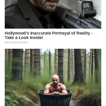
Ганна Дмитрівна намагалася ставитись до невістки по-
доброму, навіть намагалася полюбити її, немов рідну
доньку. Навіть відкопала в інтернеті рецепти пиріжків та
заливного, якими так славиться її мати. Антоніна навіть
якось помітила, що у деяких стравах свекруха її матір
перевершила. Значить, не дарма старалася.
Коли настали Новорічні свята, то Ганна Дмитрівна
вирішила подарувати синові з нареченою по светру, які
власноручно зв’язала для них. Звісно ж, із відповідним
зимовим орнаментом. Але потім почала переживати. Хіба
мало що? А раптом невістці не до душі буде? Адже в неї
ще той характер.
Але хвилювання були її марними. Невістка була в захваті
від подарунків і подякувала свекрусі за теплоту та