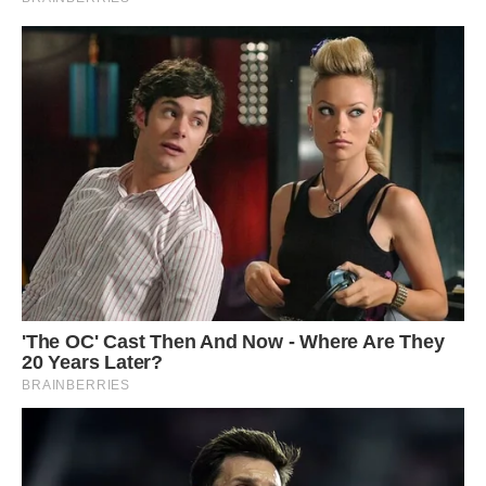
Потроху характер Тоні змінився. Вони разом робили
домашні справи, прибирали. Найчастіше з онуками
порався батько Артем. А жінки хазяйнували на кухні. Так
вони прожили цілих три роки. Навіть їхати не хотілося.