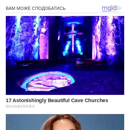
– Звісно. Зараз прийду, вип’ю води і все налагодиться.
Батько поруч і подбає про мене. А ви там повеселіться на
славу. Цілую тебе, мій любий! — вона говорила веселим
тоном, хоч це давалося їй нелегко. Але до чого
засмучувати сина в такий важливий у житті день.
– Мамочко, татку, ви в мене найрідніші та найулюбленіші,
відпочивайте! — промовив син у слухавку.
Як подарунок на весілля вони вирішили подарувати
молодим невелику однокімнатну квартиру. Меблями її
обставили. Спочатку молодята приїжджали до батьків
чоловіка разом погостювати, а трохи згодом син
приїжджав сам. Казав, що Антоніна то погано
почувається, то роботи багато, то ще щось.
У гості вони ніколи батьків не кликали — місця в квартирі
обмаль. Нема де розгулятися. Син опустив погляд і мати
воліла не лізти до нього в душу з розпитуваннями. Вона
думала таким чином: якщо синок вирішив одружитися
саме з цією дівчиною, то значить йому з нею добре,