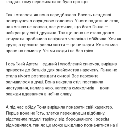
гладко, тому переживати не було про що.
Так і сталося, як вона передбачала. Василь невдовзі
повернувся з опущеною головою. У ноги падати не став,
на колінах не повзав, але уточнив, що його Ганна —
найкраща у світі дружина. Так що вона не стала довго
кочувати, пробачила невірного чоловіка і обійняла. Хоч як
крути, а прожите разом життя — це не жарти. Кожен має
право на помилку. Усі ми люди і не без гріха.
І ось їхній Артем – єдиний і улюблений синочок, вирішив
привести до батьків для знайомства наречену. Ганна не
стала нічого розповідати синові. Все пережите
залишилося в душі. Вона накрила стіл, поставила
частування, налила чаю, напекла смаколиків — вони
завжди вдавалися в неї на славу.
А під час обіду Тоня вирішила показати свій характер.
Перше вона не їсть, злегка перекинувши відбивну,
відставила подалі тарілку, від борошняного і зовсім
відмовилася, так як це може шкідливо позначитися на її