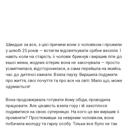
Швидше за все, з цієї причини вони з чоловіком і прожили
у шлюбі 25 років — встигли відсвяткувати срібне весілля. І
навіть коли на старість її чоловік брикнув і вирішив піти до
іншої жінки, жодних істерик вона не закочувала — просто
усамітнилася, відсторонилася, а сама перейшла на якийсь
час до дитячої кімнати. Взяла паузу. Вирішила подумати
про життя, свої почуття та про все на світі. Мало що, може
одумається!
Вона продовжувала готувати йому обіди, проводила
працювати. Але цікавість взяла гору і їй захотілося
подивитися на свою суперницю. На кого це він вирішив її
проміняти? Простеживши за невірним чоловіком, вона
побачила молоду та гарну особу. Тільки все було не так