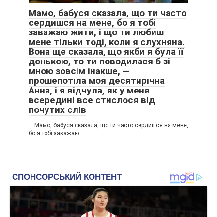
Мамо, бабуся сказала, що ти часто
сердишся на мене, бо я тобі
заважаю жити, і що ти любиш
мене тільки тоді, коли я слухняна.
Вона ще сказала, що якби я була її
донькою, то ти поводилася б зі
мною зовсім інакше, —
прошепотіла моя десятирічна
Анна, і я відчула, як у мене
всередині все стислося від
почутих слів
— Мамо, бабуся сказала, що ти часто сердишся на мене,
бо я тобі заважаю