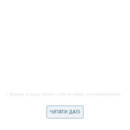
– Артеме, я щось погано себе почуваю, розхвилювалася
— не щодня сина одружити доводиться. Ось і сталося так.
Ну, а тато мене додому проводить.
ЧИТАТИ ДАЛІ
-У вас точно все добре?