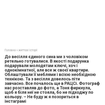
Головна
»
життєві історії
До весілля єдиного сина ми з чоловіком
ретельно готувалися. В якості подарунка
подарували молодятам ключі, хоч і
однокімнатної, але все ж своєї квартири.
Облаштували її меблями і всією необхідною
технікою. Та з весілля довелось піти
завчасно. Все почалось ще в РАЦСі. Фотограф
нас розставляв до фото, а Тоня фиркнула,
щоб я біля неї не стояла, бо не підходжу по
кольору. – Не буду ж я позориться в
інстаграмі