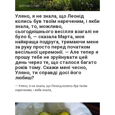
життєві історії
0
Уляно, я не знала, що Леонід
колись був твоїм нареченим, і якби
знала, то, можливо,
сьогоднішнього весілля взагалі не
було б, — сказала Марта, моя
найкраща подруга, тримаючи мене
за руку просто перед початком
весільної церемонії. — Але тепер я
прошу тебе не зруйнувати цей
день через те, що сталося багато
років тому. Скажи мені чесно,
Уляно, ти справді досі його
любиш?
— Уляно, я не знала, що Леонід колись був твоїм
нареченим, і якби знала,