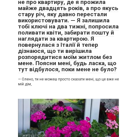
не про квартиру, де я прожила
майже двадцять років, а про якусь
стару річ, яку давно перестали
використовувати. — Я залишила
тобі ключі на два тижні, попросила
поливати квіти, забирати пошту й
наглядати за квартирою. Я
повернулася з Італії й тепер
дізнаюся, що ти вирішила
розпорядитися моїм житлом без
мене. Поясни мені, будь ласка, що
тут відбулося, поки мене не було?
— Олено, ти не можеш просто сказати мені, що це вже не
мій дім,
життєві історії
0