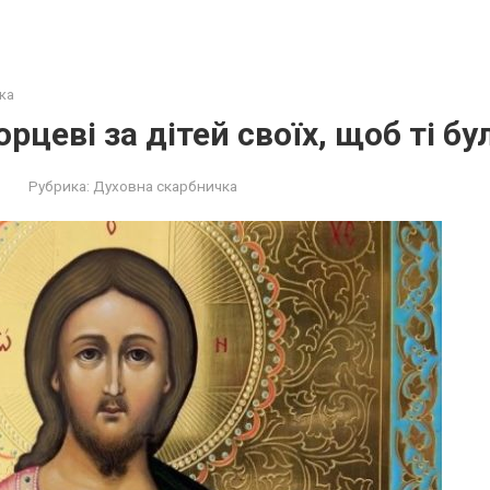
ка
рцеві за дітей своїх, щоб ті б
Рубрика:
Духовна скарбничка