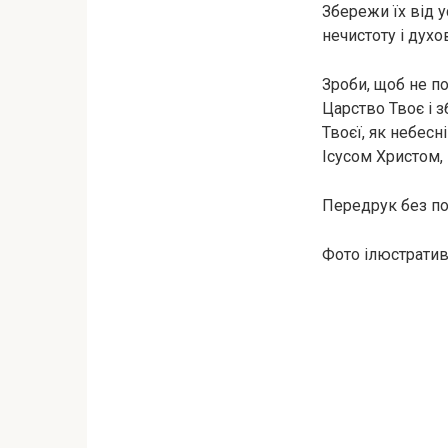
Збережи їх від у
нечистоту і духо
Зроби, щоб не по
Царство Твоє і з
Твоєї, як небесн
Ісусом Христом,
Передрук без пос
Фото ілюстратив