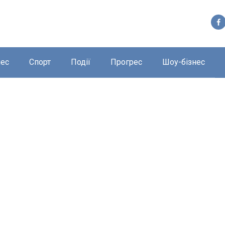
нес
Спорт
Події
Прогрес
Шоу-бізнес