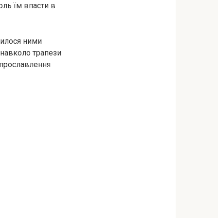
воль їм впасти в
ьшилося ними
і навколо трапези
і прославлення