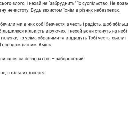
сього злого, і нехай не “забруднить” їх суспільство. Не доз
вну нечистоту. Будь захистом їхнім в різних небезпеках.
бачили ми в них собі безчестя, а честь і радість, щоб збіл
більшилася кількість віруючих, і нехай вони стануть на неб
і галузки, і з усіма обраними та віддадуть Тобі честь, хвалу 
 Господом нашим. Амінь.
илання на ibilingua.com – заборонений!
не, з вільних джерел