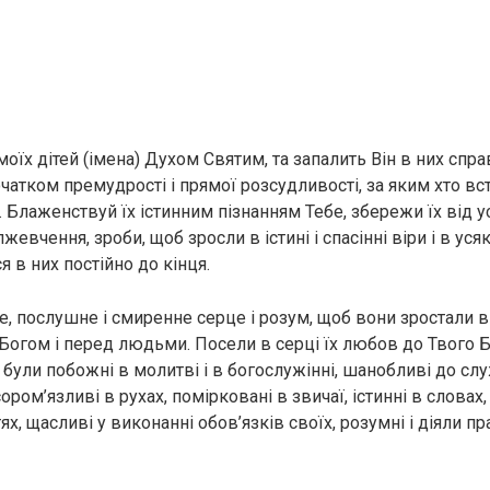
оїх дітей (імена) Духом Святим, та запалить Він в них спра
чатком премудрості і прямої розсудливості, за яким хто вст
. Блаженствуй їх істинним пізнанням Тебе, збережи їх від у
жевчення, зроби, щоб зросли в істині і спасінні віри і в усяк
я в них постійно до кінця.
, послушне і смиренне серце і розум, щоб вони зростали в л
 Богом і перед людьми. Посели в серці їх любов до Твого
були побожні в молитві і в богослужінні, шанобливі до слу
ором’язливі в рухах, помірковані в звичаї, істинні в словах,
тях, щасливі у виконанні обов’язків своїх, розумні і діяли пр