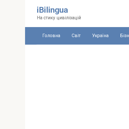
Перейти
iBilingua
до
вмісту
На стику цивілізацій
Головна
Світ
Україна
Біз