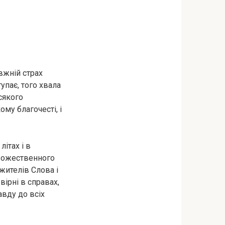
вжній страх
упає, того хвала
сякого
ому благочесті, і
ітах і в
 Божественного
жителів Слова і
 вірні в справах,
авду до всіх