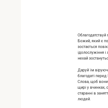
Облагодатствуй м
Божий, який є по
зостається повік
ідолослужіння і л
нехай зостанутьс
Даруй їм віруюче
благодаті перед
Слова, щоб вони 
щирі у вчинках, с
старанні в занят
людей.