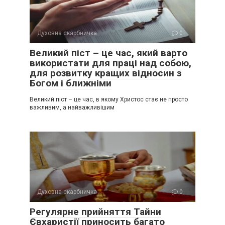
Духовна скарбничка
0
Великий піст – це час, який варто
використати для праці над собою,
для розвитку кращих відносин з
Богом і ближніми
Великий піст – це час, в якому Христос стає не просто
важливим, а найважливішим
Духовна скарбничка
0
Регулярне прийняття Тайни
Євхаристії приносить багато