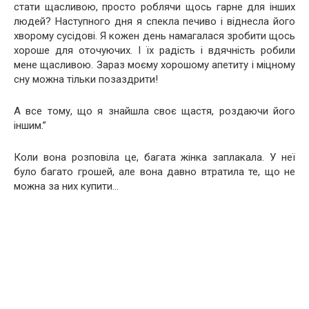
стати щасливою, просто роблячи щось гарне для інших
людей? Наступного дня я спекла печиво і віднесла його
хворому сусідові. Я кожен день намагалася зробити щось
хороше для оточуючих. І їх радість і вдячність робили
мене щасливою. Зараз моєму хорошому апетиту і міцному
сну можна тільки позаздрити!
А все тому, що я знайшла своє щастя, роздаючи його
іншим.”
Коли вона розповіла це, багата жінка заплакала. У неї
було багато грошей, але вона давно втратила те, що не
можна за них купити…