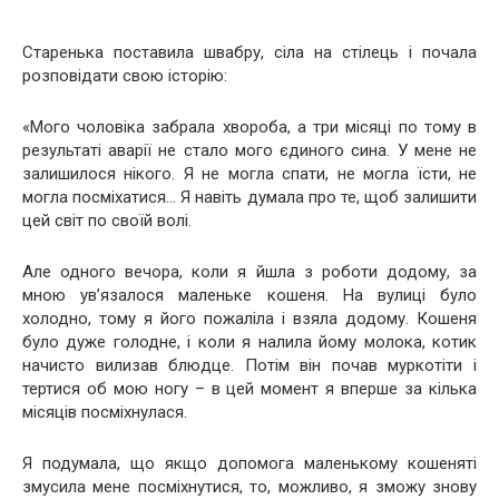
Старенька поставила швабру, сіла на стілець і почала
розповідати свою історію:
«Мого чоловіка забрала хвороба, а три місяці по тому в
результаті аварії не стало мого єдиного сина. У мене не
залишилося нікого. Я не могла спати, не могла їсти, не
могла посміхатися… Я навіть думала про те, щоб залишити
цей світ по своїй волі.
Але одного вечора, коли я йшла з роботи додому, за
мною ув’язалося маленьке кошеня. На вулиці було
холодно, тому я його пожаліла і взяла додому. Кошеня
було дуже голодне, і коли я налила йому молока, котик
начисто вилизав блюдце. Потім він почав муркотіти і
тертися об мою ногу – в цей момент я вперше за кілька
місяців посміхнулася.
Я подумала, що якщо допомога маленькому кошеняті
змусила мене посміхнутися, то, можливо, я зможу знову