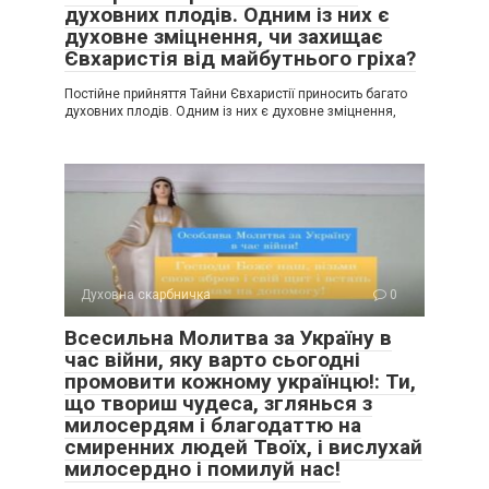
духовних плодів. Одним із них є
духовне зміцнення, чи захищає
Євхаристія від майбутнього гріха?
Постійне прийняття Тайни Євхаристії приносить багато
духовних плодів. Одним із них є духовне зміцнення,
Духовна скарбничка
0
Всесильна Молитва за Україну в
час війни, яку варто сьогодні
промовити кожному українцю!: Ти,
що твориш чудеса, зглянься з
милосердям і благодаттю на
смиренних людей Твоїх, і вислухай
милосердно і помилуй нас!