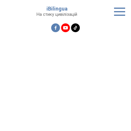
Перейти
iBilingua
до
На стику цивілізацій
вмісту