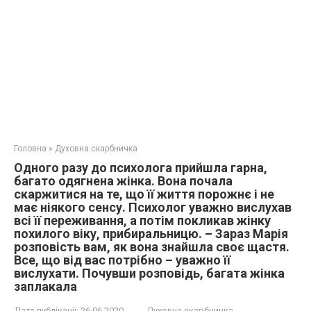
Головна
»
Духовна скарбничка
Одного разу до психолога прийшла гарна,
багато одягнена жінка. Вона почала
скаржитися на те, що її життя порожнє і не
має ніякого сенсу. Психолог уважно вислухав
всі її переживання, а потім покликав жінку
похилого віку, прибиральницю. – Зараз Марія
розповість вам, як вона знайшла своє щастя.
Все, що від вас потрібно – уважно її
вислухати. Почувши розповідь, багата жінка
заплакала
Дата публікації:
26.06.2020
Духовна скарбничка