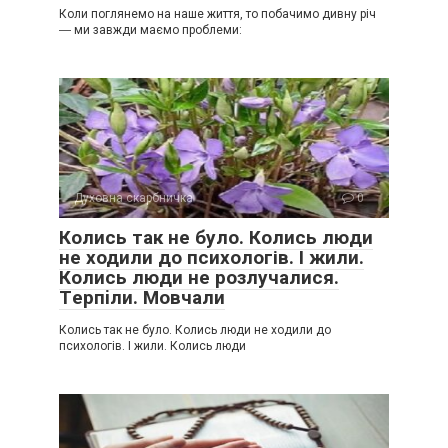
Коли поглянемо на наше життя, то побачимо дивну річ
― ми завжди маємо проблеми:
Духовна скарбничка
0
Колись так не було. Колись люди
не ходили до психологів. І жили.
Колись люди не розлучалися.
Тepпiли. Мовчали
Колись так не було. Колись люди не ходили до
психологів. І жили. Колись люди