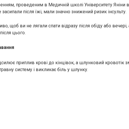
енням, проведеним в Медичній школі Університету Яніни в 
засипали після їжі, мали значно знижений ризик інсульту.
о, щоб ви не лягали спати відразу після обіду або вечері,
після цього.
авання
ідсилює приплив крові до кінцівок, а шлунковий кровотік 
равну систему і викликає біль у шлунку.