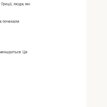
Греції, люди, які
 а почекали
зменшується. Це