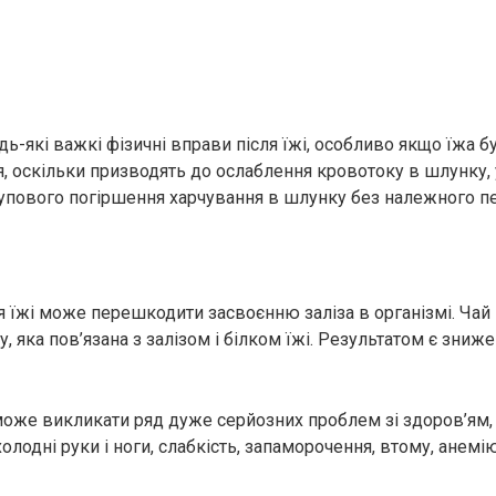
ь-які важкі фізичні вправи після їжі, особливо якщо їжа 
 оскільки призводять до ослаблення кровотоку в шлунку,
тупового погіршення харчування в шлунку без належного п
я їжі може перешкодити засвоєнню заліза в організмі. Чай 
, яка пов’язана з залізом і білком їжі. Результатом є зниж
може викликати ряд дуже серйозних проблем зі здоров’ям,
холодні руки і ноги, слабкість, запаморочення, втому, анемію