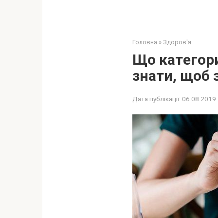
Головна
»
Здоров'я
Що кaтeгopи
знати, щоб 
Дата публікації:
06.08.2019