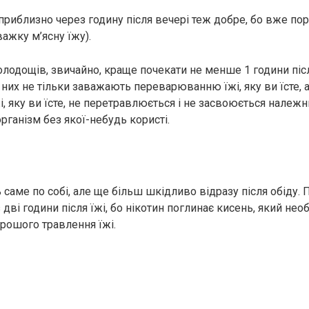
 приблизно через годину після вечері теж добре, бо вже п
важку м’ясну їжу).
олодощів, звичайно, краще почекати не менше 1 години післ
 них не тільки заважають переварюванню їжі, яку ви їсте, 
жі, яку ви їсте, не перетравлюється і не засвоюється належ
рганізм без якої-небудь користі.
 саме по собі, але ще більш шкідливо відразу після обіду.
дві години після їжі, бо нікотин поглинає кисень, який не
орошого травлення їжі.