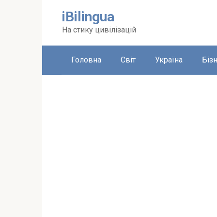
Перейти
iBilingua
до
вмісту
На стику цивілізацій
Головна
Світ
Україна
Біз