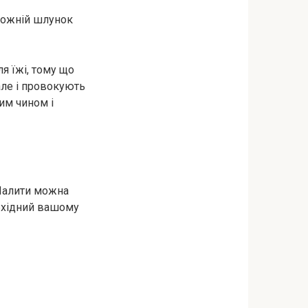
орожній шлунок
я їжі, тому що
але і провокують
ним чином і
 Палити можна
обхідний вашому