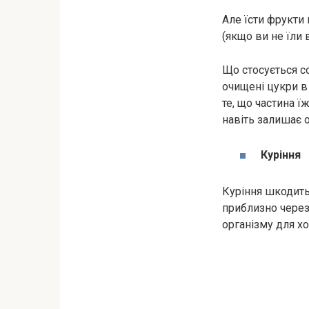
Але їсти фрукти
(якщо ви не їли 
Що стосується с
очищені цукри в
те, що частина ї
навіть залишає о
Куріння
Куріння шкодить
приблизно через 
організму для х