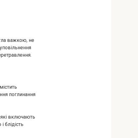
була важкою, не
 уповільнення
еретравлення.
містить
ення поглинання
 які включають
 і блідість