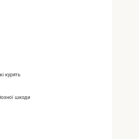
кі курять
рйозної шкоди