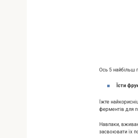
Ось 5 найбільш 
Їсти фру
Їжте найкорисніш
ферментів для п
Навпаки, вжива
засвоювати їх по