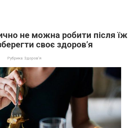
чно не мoжна робити після їжі
зберегти своє здоров’я
Рубрика:
Здоров'я