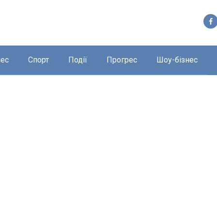
нес
Спорт
Події
Прогрес
Шоу-бізнес