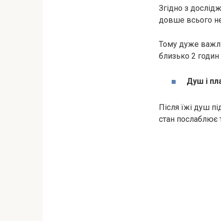
Згідно з дослідж
довше всього не 
Тому дуже важлив
близько 2 годин 
Душ і пл
Після їжі душ п
стан послаблює т