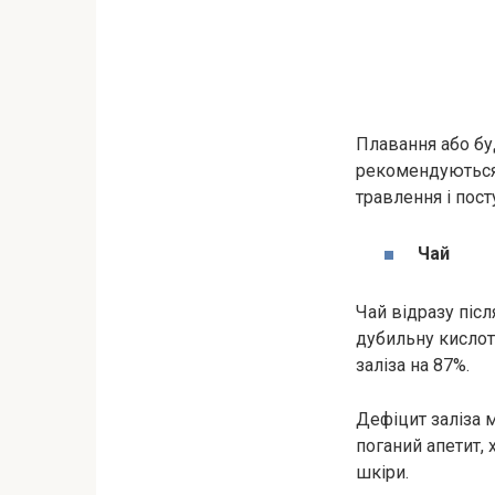
Плавання або буд
рекомендуються,
травлення і пос
Чай
Чай відразу післ
дубильну кислоту
заліза на 87%.
Дефіцит заліза 
поганий апетит, 
шкіри.