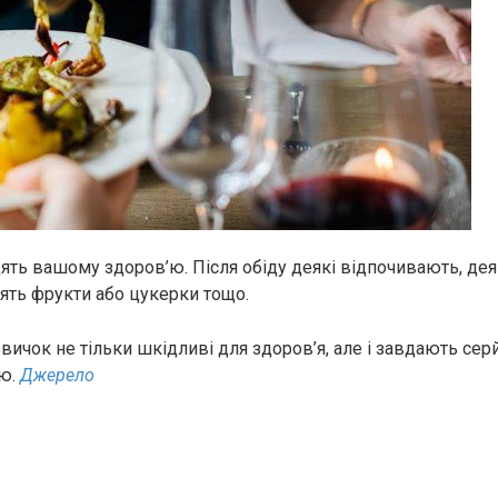
дять вашому здоров’ю. Після обіду деякі відпочивають, дея
дять фрукти або цукерки тощо.
звичок не тільки шкідливі для здоров’я, але і завдають се
ю.
Джерело