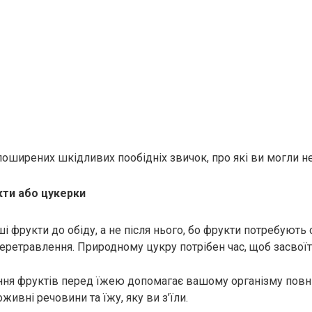
поширених шкідливих пообідніх звичок, про які ви могли не
кти або цукерки
і фрукти до обіду, а не після нього, бо фрукти потребують
еретравлення. Природному цукру потрібен час, щоб засвоїт
ння фруктів перед їжею допомагає вашому організму повн
живні речовини та їжу, яку ви з’їли.