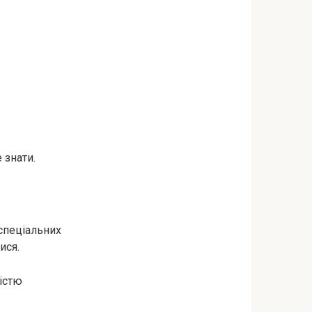
 знати.
 спеціальних
ися.
істю